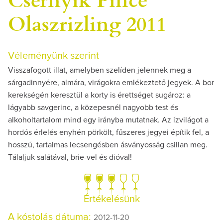
Olaszrizling 2011
Véleményünk szerint
Visszafogott illat, amelyben szelíden jelennek meg a
sárgadinnyére, almára, virágokra emlékeztető jegyek. A bor
kerekségén keresztül a korty is érettséget sugároz: a
lágyabb savgerinc, a közepesnél nagyobb test és
alkoholtartalom mind egy irányba mutatnak. Az ízvilágot a
hordós érlelés enyhén pörkölt, fűszeres jegyei építik fel, a
hosszú, tartalmas lecsengésben ásványosság csillan meg.
Tálaljuk salátával, brie-vel és dióval!
Értékelésünk
A kóstolás dátuma:
2012-11-20