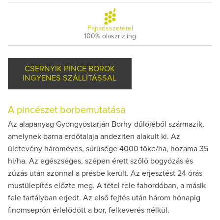
Fajtaösszetétel
100% olaszrizling
CSERNYIK PINCE BOROK
INGYENES SZÁLLÍTÁSSAL
A pincészet borbemutatása
Az alapanyag Gyöngyöstarján Borhy-dűlőjéből származik,
amelynek barna erdőtalaja andeziten alakult ki. Az
ületevény hároméves, sűrűsége 4000 tőke/ha, hozama 35
hl/ha. Az egészséges, szépen érett szőlő bogyózás és
zúzás után azonnal a présbe került. Az erjesztést 24 órás
mustülepítés előzte meg. A tétel fele fahordóban, a másik
fele tartályban erjedt. Az első fejtés után három hónapig
finomseprőn érlelődött a bor, felkeverés nélkül.