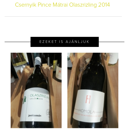
Csernyik Pince Mátrai Olaszrizling 2014
EZEKET IS AJÁNLJUK