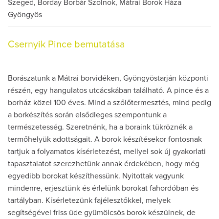
Szeged, Borday Borbár Szolnok, Mátrai Borok Háza
Gyöngyös
Csernyik Pince bemutatása
Borászatunk a Mátrai borvidéken, Gyöngyöstarján központi
részén, egy hangulatos utcácskában található. A pince és a
borház közel 100 éves. Mind a szőlőtermesztés, mind pedig
a borkészítés során elsődleges szempontunk a
természetesség. Szeretnénk, ha a boraink tükröznék a
termőhelyük adottságait. A borok készítésekor fontosnak
tartjuk a folyamatos kísérletezést, mellyel sok új gyakorlati
tapasztalatot szerezhetünk annak érdekében, hogy még
egyedibb borokat készíthessünk. Nyitottak vagyunk
mindenre, erjesztünk és érlelünk borokat fahordóban és
tartályban. Kísérletezünk fajélesztőkkel, melyek
segítségével friss üde gyümölcsös borok készülnek, de