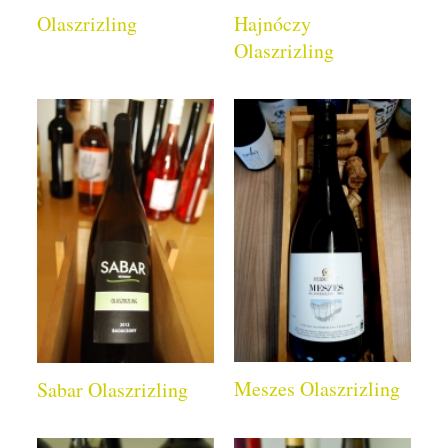
Olaszrizling
Hajnóczy
Olaszrizling
Meszes Olaszrizling
Sabar Olaszrizling