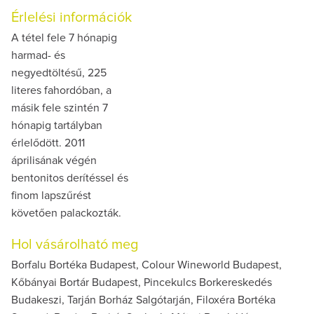
Érlelési információk
A tétel fele 7 hónapig
harmad- és
negyedtöltésű, 225
literes fahordóban, a
másik fele szintén 7
hónapig tartályban
érlelődött. 2011
áprilisának végén
bentonitos derítéssel és
finom lapszűrést
követően palackozták.
Hol vásárolható meg
Borfalu Bortéka Budapest, Colour Wineworld Budapest,
Kőbányai Bortár Budapest, Pincekulcs Borkereskedés
Budakeszi, Tarján Borház Salgótarján, Filoxéra Bortéka