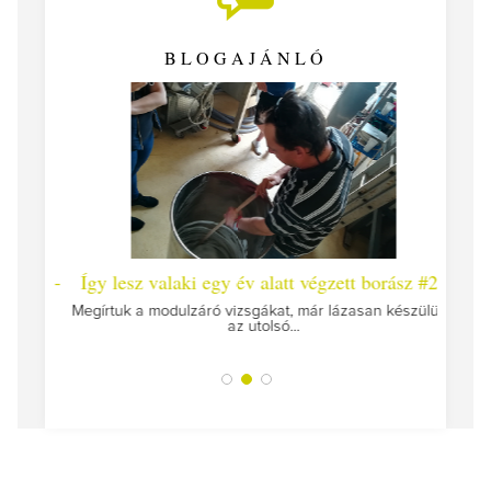
BLOGAJÁNLÓ
 #26 -
Így lesz valaki egy év alatt végzett borász #25
Így l
Megírtuk a modulzáró vizsgákat, már lázasan készülünk
az utolsó...
tokat
A jár