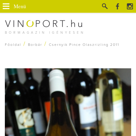
Menü
BORMAGAZIN IGÉNYESEN
/
/
Főoldal
Borbár
Csernyik Pince Olaszrizling 2011