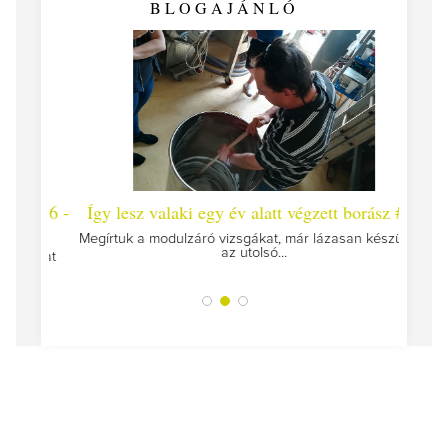
BLOGAJÁNLÓ
 #26 -
Így lesz valaki egy év alatt végzett borász #25
Így l
Megírtuk a modulzáró vizsgákat, már lázasan készülünk
az utolsó...
tokat
A jár