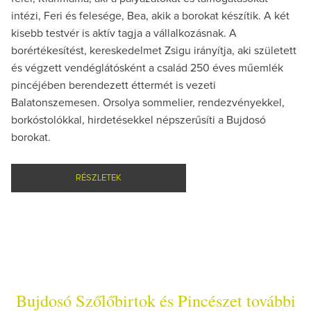
intézi, Feri és felesége, Bea, akik a borokat készítik. A két
kisebb testvér is aktív tagja a vállalkozásnak. A
borértékesítést, kereskedelmet Zsigu irányítja, aki született
és végzett vendéglátósként a család 250 éves műemlék
pincéjében berendezett éttermét is vezeti
Balatonszemesen. Orsolya sommelier, rendezvényekkel,
borkóstolókkal, hirdetésekkel népszerűsíti a Bujdosó
borokat.
RÉSZLETEK
Bujdosó Szőlőbirtok és Pincészet további