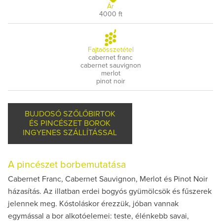
Ár
4000 ft
Fajtaösszetétel
cabernet franc
cabernet sauvignon
merlot
pinot noir
BUJDOSÓ SZŐLŐBIRTOK
ÉS PINCÉSZET BOROK
INGYENES SZÁLLÍTÁSSAL
A pincészet borbemutatása
Cabernet Franc, Cabernet Sauvignon, Merlot és Pinot Noir
házasítás. Az illatban erdei bogyós gyümölcsök és fűszerek
jelennek meg. Kóstoláskor érezzük, jóban vannak
egymással a bor alkotóelemei: teste, élénkebb savai,