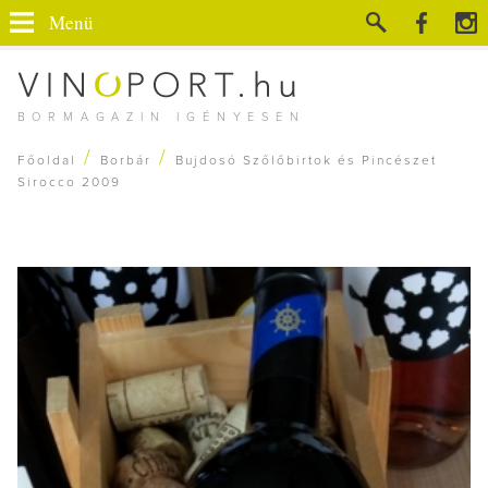
Menü
BORMAGAZIN IGÉNYESEN
/
/
Főoldal
Borbár
Bujdosó Szőlőbirtok és Pincészet
Sirocco 2009