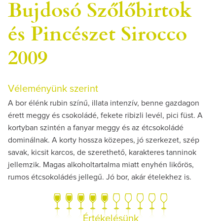
Bujdosó Szőlőbirtok
és Pincészet Sirocco
2009
Véleményünk szerint
A bor élénk rubin színű, illata intenzív, benne gazdagon
érett meggy és csokoládé, fekete ribizli levél, pici füst. A
kortyban szintén a fanyar meggy és az étcsokoládé
dominálnak. A korty hossza közepes, jó szerkezet, szép
savak, kicsit karcos, de szerethető, karakteres tanninok
jellemzik. Magas alkoholtartalma miatt enyhén likőrös,
rumos étcsokoládés jellegű. Jó bor, akár ételekhez is.
Értékelésünk