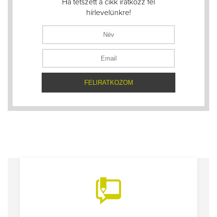
Ha tetszett a cikk iratkozz fel
hírlevelünkre!