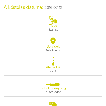
A kóstolás dátuma:
2016-07-12
Típus
Száraz
Borvidék
Dél-Balaton
Alkohol %
xx %
Palackmennyiség
nincs adat