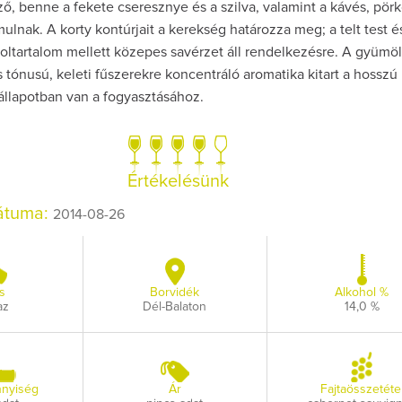
ő, benne a fekete cseresznye és a szilva, valamint a kávés, pörk
lnak. A korty kontúrjait a kerekség határozza meg; a telt test 
oltartalom mellett közepes savérzet áll rendelkezésre. A gyümöl
s tónusú, keleti fűszerekre koncentráló aromatika kitart a hosszú
s állapotban van a fogyasztásához.
Így lesz valaki eg
borász #26 - tén
pos
Értékelésünk
Az extra ráadás fotó
pillanatokat vál
dátuma:
2014-08-26
s
Borvidék
Alkohol %
az
Dél-Balaton
14,0 %
nyiség
Ár
Fajtaösszetéte