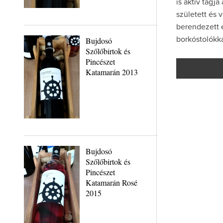
is aktív tagja
született és
berendezett 
Bujdosó
borkóstolókka
Szőlőbirtok és
Pincészet
Katamarán 2013
Bujdosó
Szőlőbirtok és
Pincészet
Katamarán Rosé
2015