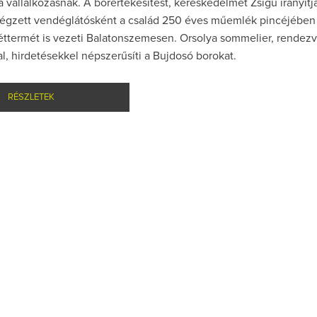
 a vállalkozásnak. A borértékesítést, kereskedelmet Zsigu irányítja
 végzett vendéglátósként a család 250 éves műemlék pincéjében
éttermét is vezeti Balatonszemesen. Orsolya sommelier, rendez
l, hirdetésekkel népszerűsíti a Bujdosó borokat.
RÉSZLETEK