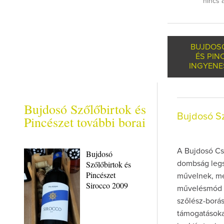
nincs 
BUJDOS
ÉS PIN
INGYENE
Bujdosó Szőlőbirtok és
Bujdosó Sz
Pincészet további borai
A Bujdosó Csa
Bujdosó
Szőlőbirtok és
dombság legsz
Pincészet
művelnek, me
Sirocco 2009
művelésmód v
szőlész-borás
támogatásokat