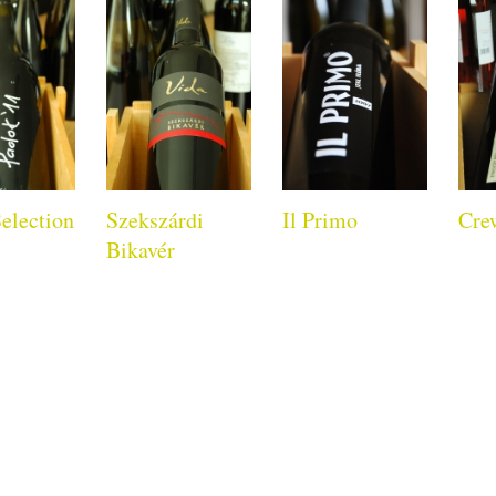
election
Szekszárdi
Il Primo
Cre
Bikavér