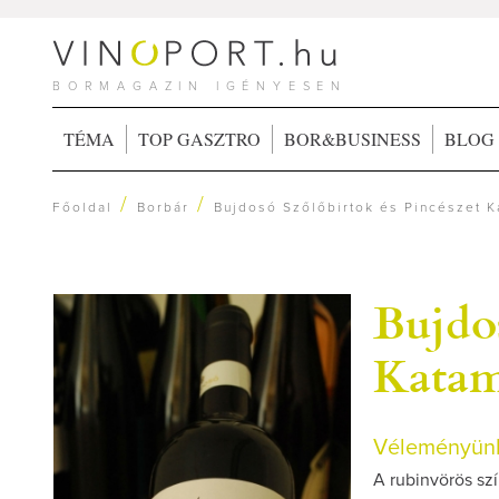
BORMAGAZIN IGÉNYESEN
TÉMA
TOP GASZTRO
BOR&BUSINESS
BLOG
/
/
Főoldal
Borbár
Bujdosó Szőlőbirtok és Pincészet K
Bujdos
Katam
Véleményünk
A rubinvörös szí