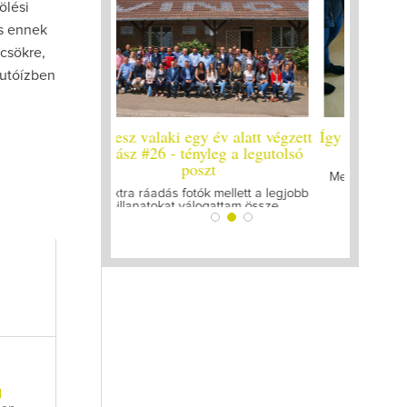
ölési
és ennek
csökre,
 utóízben
y év alatt végzett
Így lesz valaki egy év alatt végzett
Így lesz
yleg a legutolsó
borász #25
bo
zt
Megírtuk a modulzáró vizsgákat, már
A járván
lázasan készülünk az utolsó...
gyű
k mellett a legjobb
ogattam össze...
l