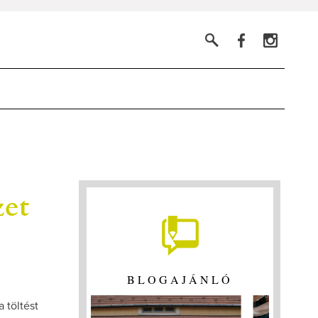
zet
BLOGAJÁNLÓ
 töltést