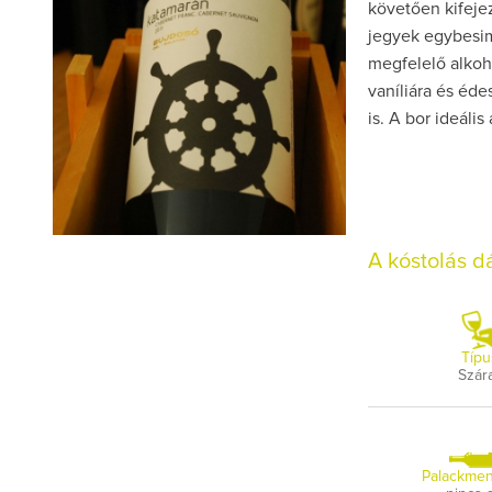
követően kifejez
jegyek egybesimu
megfelelő alkoh
vaníliára és éde
is. A bor ideáli
A kóstolás 
Típu
Szár
Palackmen