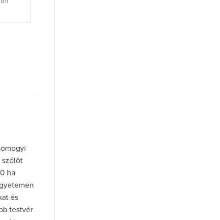
non
c
 somogyi
 szőlőt
10 ha
 Egyetemen
kat és
bb testvér