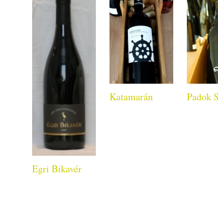
Katamarán
Padok S
Egri Bikavér