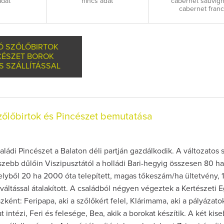
adat
nincs adat
cabernet sauvig
cabernet fran
Ó SZŐLŐBIRTOK
CÉSZET BOROK
S SZÁLLÍTÁSSAL
őlőbirtok és Pincészet bemutatása
ládi Pincészet a Balaton déli partján gazdálkodik. A változatos
ebb dűlőin Viszipusztától a holládi Bari-hegyig összesen 80 ha
lyből 20 ha 2000 óta telepített, magas tőkeszám/ha ültetvény, 
áltással átalakított. A családból négyen végeztek a Kertészeti
zként: Feripapa, aki a szőlőkért felel, Klárimama, aki a pályázato
 intézi, Feri és felesége, Bea, akik a borokat készítik. A két kise