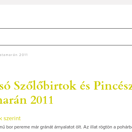
atamarán 2011
ó Szőlőbirtok és Pincés
arán 2011
 szerint
nű bor pereme már gránát árnyalatot ölt. Az illat rögtön a pohárba