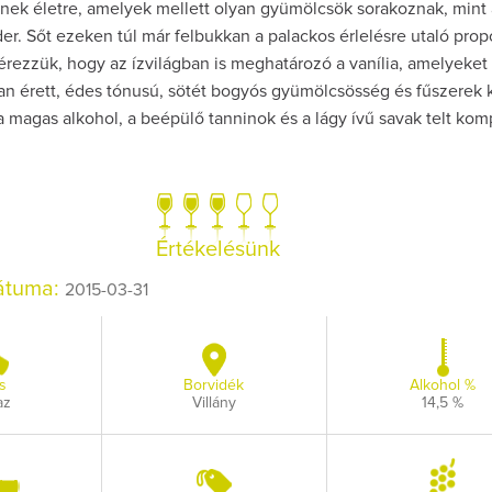
lnek életre, amelyek mellett olyan gyümölcsök sorakoznak, mint
er. Sőt ezeken túl már felbukkan a palackos érlelésre utaló propol
érezzük, hogy az ízvilágban is meghatározó a vanília, amelyeket
óan érett, édes tónusú, sötét bogyós gyümölcsösség és fűszerek 
 a magas alkohol, a beépülő tanninok és a lágy ívű savak telt kom
Így
bo
Az 
Értékelésünk
dátuma:
2015-03-31
s
Borvidék
Alkohol %
az
Villány
14,5 %