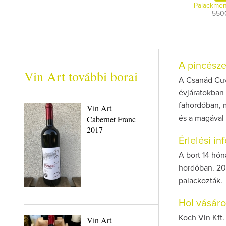
Palackmen
550
A pincész
Vin Art további borai
A Csanád Cuv
évjáratokban 
fahordóban, m
Vin Art
Cabernet Franc
és a magával 
2017
Érlelési i
A bort 14 hón
hordóban. 20
palackozták.
Hol vásár
Koch Vin Kft.
Vin Art