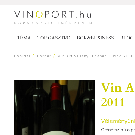
BORMAGAZIN IGÉNYESEN
TÉMA
TOP GASZTRO
BOR&BUSINESS
BLOG
/
/
Főoldal
Borbár
Vin Art Villányi Csanád Cuvée 2011
Vin A
2011
Véleményünk
Gránátszínű a p