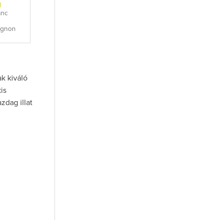
l
anc
ignon
k kiváló
is
zdag illat