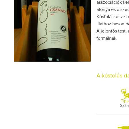
asszociációk ke
áfonya és a szed
Kóstoláskor azt 
illathoz hasonl
A jelentős test,
formálnak.
A kóstolás 
Típu
Szár