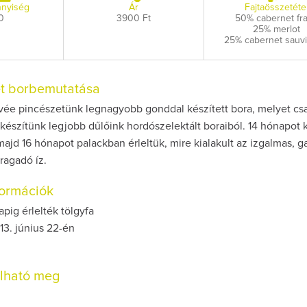
nyiség
Ár
Fajtaösszetéte
0
3900 Ft
50% cabernet fr
25% merlot
25% cabernet sauv
et borbemutatása
ée pincészetünk legnagyobb gonddal készített bora, melyet csa
készítünk legjobb dűlőink hordószelektált boraiból. 14 hónapot k
ajd 16 hónapot palackban érleltük, mire kialakult az izgalmas, ga
ragadó íz.
nformációk
apig érlelték tölgyfa
13. június 22-én
olható meg