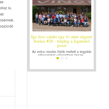
 az
isz is.
 az
kísérnek.
pozíciót
 lesz valaki egy év alatt végzett
Így lesz valaki egy év alatt v
rász #26 - tényleg a legutolsó
borász #25
poszt
Megírtuk a modulzáró vizsgákat,
lázasan készülünk az utolsó..
extra ráadás fotók mellett a legjobb
pillanatokat válogattam össze...