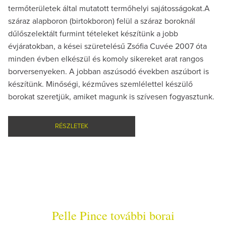
termőterületek által mutatott termőhelyi sajátosságokat.A
száraz alapboron (birtokboron) felül a száraz boroknál
dűlőszelektált furmint tételeket készítünk a jobb
évjáratokban, a kései szüretelésű Zsófia Cuvée 2007 óta
minden évben elkészül és komoly sikereket arat rangos
borversenyeken. A jobban aszúsodó években aszúbort is
készítünk. Minőségi, kézműves szemlélettel készülő
borokat szeretjük, amiket magunk is szívesen fogyasztunk.
RÉSZLETEK
Pelle Pince további borai