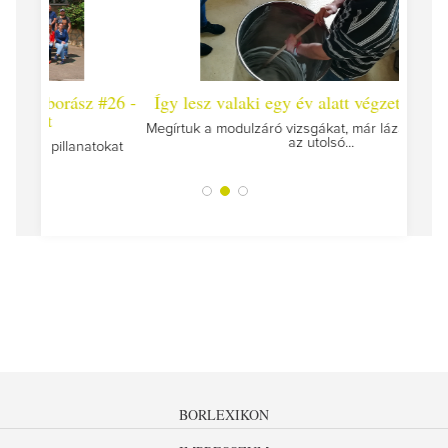
 #26 -
Így lesz valaki egy év alatt végzett borász #25
Így l
Megírtuk a modulzáró vizsgákat, már lázasan készülünk
az utolsó...
tokat
A jár
BORLEXIKON