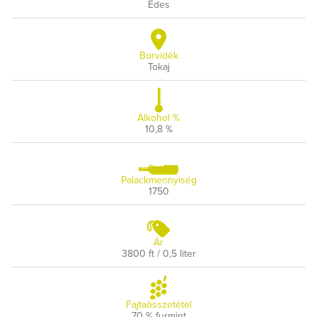
Édes
Borvidék
Tokaj
Alkohol %
10,8 %
Palackmennyiség
1750
Ár
3800 ft / 0,5 liter
Fajtaösszetétel
70 % furmint