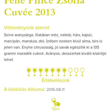
Cuvée 2013
Véleményünk szerint
Színe aranysárga. Illatában méz, nektár, hárs, kajszi,
marcipán, mandula, dió. Ízében ezeken kívül alma, birs is
jelen van. Enyhe citrusosság, jó savak egészítik ki a 135
gramm maradék cukrot. Arányos, desszertek kiváló kísérője
lehet.
Értékelésünk
A kóstolás dátuma:
2015-08-11
Típus