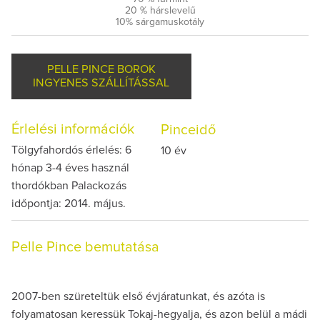
20 % hárslevelű
10% sárgamuskotály
PELLE PINCE BOROK
INGYENES SZÁLLÍTÁSSAL
Érlelési információk
Pinceidő
Tölgyfahordós érlelés: 6
10 év
hónap 3-4 éves használ
thordókban Palackozás
időpontja: 2014. május.
Pelle Pince bemutatása
2007-ben szüreteltük első évjáratunkat, és azóta is
folyamatosan keressük Tokaj-hegyalja, és azon belül a mádi