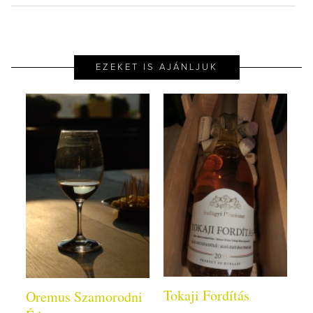
EZEKET IS AJÁNLJUK
Tokaji Fordítás
Oremus Szamorodni