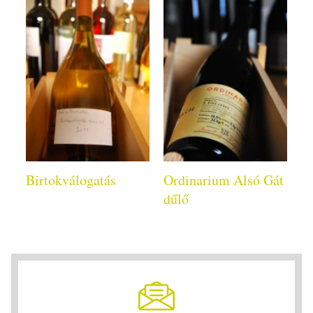
Birtokválogatás
Ordinarium Alsó Gát
dűlő