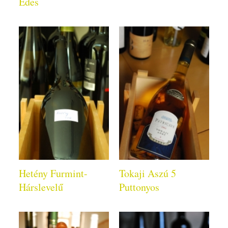
Édes
Hetény Furmint-
Tokaji Aszú 5
Hárslevelű
Puttonyos