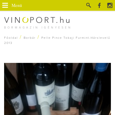
Menü
BORMAGAZIN IGÉNYESEN
/
/
Főoldal
Borbár
Pelle Pince Tokaji Furmint-Hárslevelű
2013