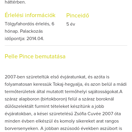
háttérben.
Érlelési információk
Pinceidő
Tölgyfahordós érlelés, 6
5 év
hónap. Palackozás
időpontja: 2014.04.
Pelle Pince bemutatása
2007-ben szüreteltük első évjáratunkat, és azóta is
folyamatosan keressük Tokaj-hegyalja, és azon belül a mádi
termőterületek által mutatott termőhelyi sajátosságokat.A
száraz alapboron (birtokboron) felül a száraz boroknál
dűlőszelektált furmint tételeket készítünk a jobb
évjáratokban, a kései szüretelésű Zsófia Cuvée 2007 óta
minden évben elkészül és komoly sikereket arat rangos
borversenyeken. A jobban aszúsodó években aszúbort is