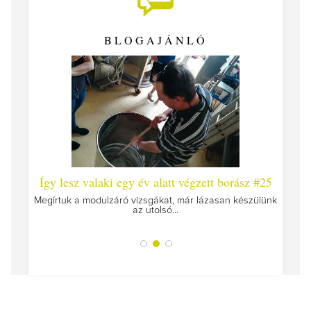
BLOGAJÁNLÓ
 #26 -
Így lesz valaki egy év alatt végzett borász #25
Így l
Megírtuk a modulzáró vizsgákat, már lázasan készülünk
az utolsó...
tokat
A jár