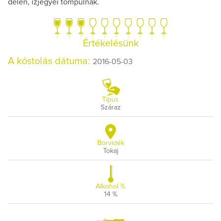
delén, ízjegyei tompulnak.
Értékelésünk
A kóstolás dátuma:
2016-05-03
Típus
Száraz
Borvidék
Tokaj
Alkohol %
14 %