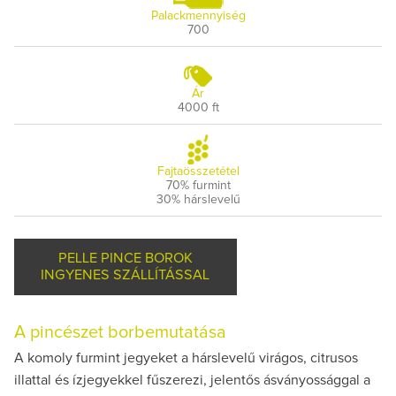
Palackmennyiség
700
Ár
4000 ft
Fajtaösszetétel
70% furmint
30% hárslevelű
PELLE PINCE BOROK
INGYENES SZÁLLÍTÁSSAL
A pincészet borbemutatása
A komoly furmint jegyeket a hárslevelű virágos, citrusos
illattal és ízjegyekkel fűszerezi, jelentős ásványossággal a