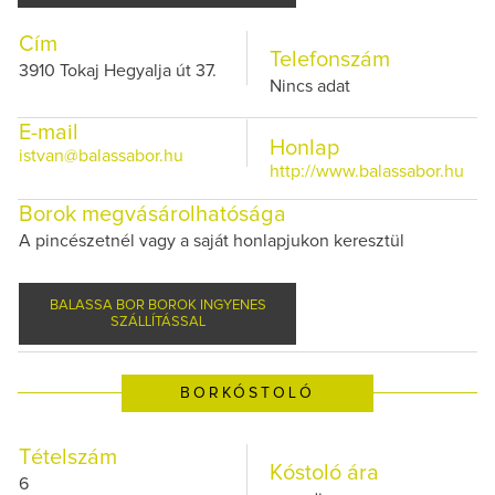
Cím
Telefonszám
3910 Tokaj Hegyalja út 37.
Nincs adat
E-mail
Honlap
istvan@balassabor.hu
http://www.balassabor.hu
Borok megvásárolhatósága
A pincészetnél vagy a saját honlapjukon keresztül
BALASSA BOR BOROK INGYENES
SZÁLLÍTÁSSAL
BORKÓSTOLÓ
Tételszám
Kóstoló ára
6