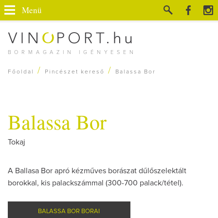
Menü
BORMAGAZIN IGÉNYESEN
/
/
Főoldal
Pincészet kereső
Balassa Bor
Balassa Bor
Tokaj
A Ballasa Bor apró kézműves borászat dűlőszelektált
borokkal, kis palackszámmal (300-700 palack/tétel).
BALASSA BOR BORAI