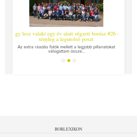
laki egy év alatt végzett borász #26 -
Így lesz valaki egy év
tényleg a legutolsó poszt
Megírtuk a modulzáró vizs
az ut
áadás fotók mellett a legjobb pillanatokat
válogattam össze...
BORLEXIKON