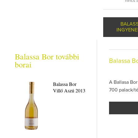
nincs 
BALAS
INGYENE
Balassa Bor további
Balassa B
borai
A Ballasa Bor
Balassa Bor
Villő Aszú 2013
700 palack/té