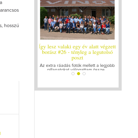
a
narancsos
s, hosszú
y év alatt végzett
Így lesz valaki egy év alatt végzett
Így lesz
yleg a legutolsó
borász #25
bo
zt
Megírtuk a modulzáró vizsgákat, már
A járván
lázasan készülünk az utolsó...
gyű
k mellett a legjobb
ogattam össze...
l