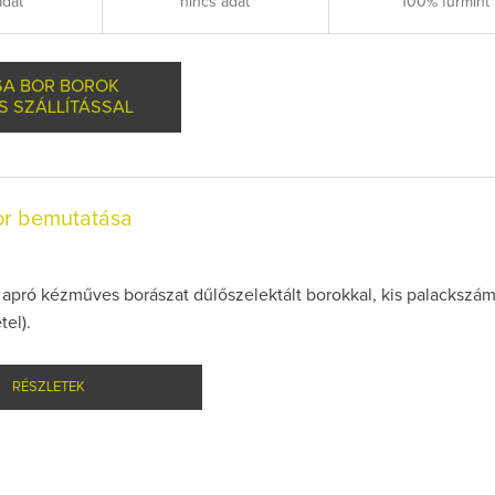
adat
nincs adat
100% furmint
SA BOR BOROK
S SZÁLLÍTÁSSAL
or bemutatása
 apró kézműves borászat dűlőszelektált borokkal, kis palackszá
tel).
RÉSZLETEK