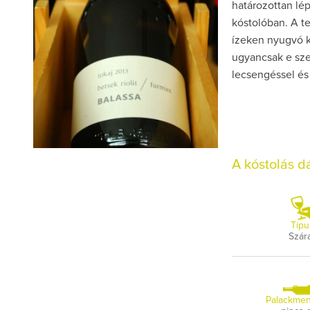
határozottan lép
kóstolóban. A t
ízeken nyugvó k
ugyancsak e szer
lecsengéssel és
A kóstolás 
Típu
Szár
Palackmen