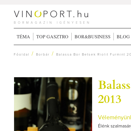
BORMAGAZIN IGÉNYESEN
TÉMA
TOP GASZTRO
BOR&BUSINESS
BLOG
/
/
Főoldal
Borbár
Balassa Bor Betsek Riolit Furmint 2
Balass
2013
Véleményünk
Élénk szalmasárg