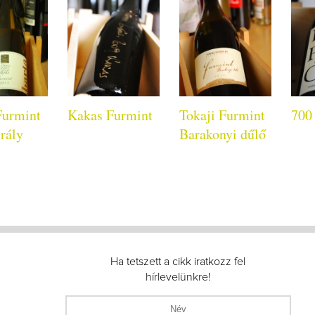
Furmint
Kakas Furmint
Tokaji Furmint
700
rály
Barakonyi dűlő
Ha tetszett a cikk iratkozz fel
hírlevelünkre!