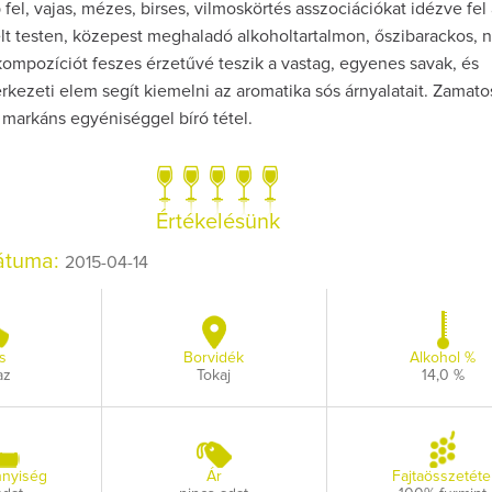
 fel, vajas, mézes, birses, vilmoskörtés asszociációkat idézve fel 
elt testen, közepest meghaladó alkoholtartalmon, őszibarackos, 
ompozíciót feszes érzetűvé teszik a vastag, egyenes savak, és
kezeti elem segít kiemelni az aromatika sós árnyalatait. Zamato
 markáns egyéniséggel bíró tétel.
Így lesz valaki eg
borász #26 - tén
pos
Értékelésünk
Az extra ráadás fotó
pillanatokat vál
dátuma:
2015-04-14
s
Borvidék
Alkohol %
az
Tokaj
14,0 %
nyiség
Ár
Fajtaösszetéte