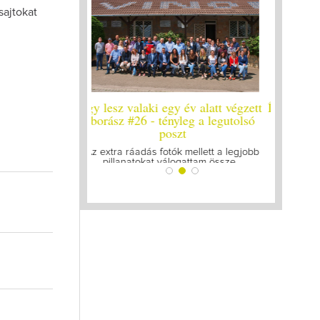
sajtokat
y év alatt végzett
Így lesz valaki egy év alatt végzett
Így lesz
yleg a legutolsó
borász #25
bo
zt
Megírtuk a modulzáró vizsgákat, már
A járván
lázasan készülünk az utolsó...
gyű
k mellett a legjobb
ogattam össze...