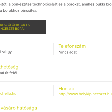
ejtőt, a borkészítés technológiáját és a borokat, amihez bükki bio
a borokhoz párosítva.
KI SZŐLŐBIRTOK ÉS
INCÉSZET BORAI
Így lesz valaki eg
borász #26 - tén
pos
Telefonszám
i völgy
Nincs adat
Az extra ráadás fotó
pillanatokat vál
thetőség
yai út felől
Honlap
chello.hu
http://www.bolykipinceszet.hu
vásárolhatósága