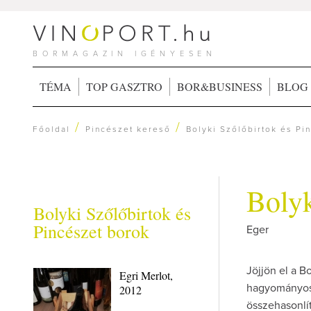
BORMAGAZIN IGÉNYESEN
TÉMA
TOP GASZTRO
BOR&BUSINESS
BLOG
/
/
Főoldal
Pincészet kereső
Bolyki Szőlőbirtok és Pi
Bolyk
Bolyki Szőlőbirtok és
Pincészet borok
Eger
Jöjjön el a B
Egri Merlot,
2012
hagyományos 
összehasonlí