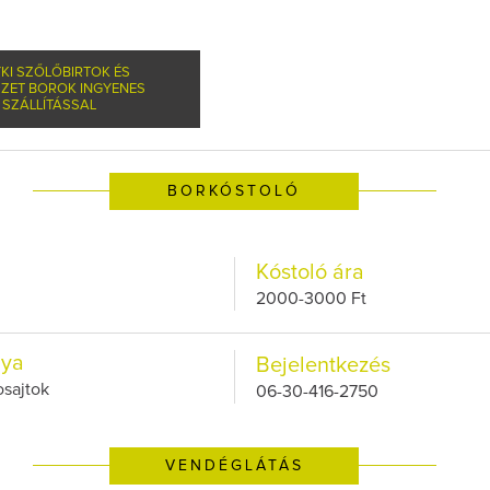
KI SZŐLŐBIRTOK ÉS
SZET BOROK INGYENES
SZÁLLÍTÁSSAL
BORKÓSTOLÓ
Kóstoló ára
2000-3000 Ft
lya
Bejelentkezés
osajtok
06-30-416-2750
VENDÉGLÁTÁS