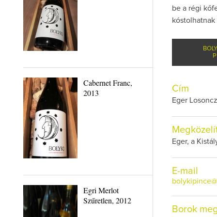
be a régi kőf
kóstolhatnak 
BOLY
P
Cabernet Franc,
Cím
2013
Eger Losoncz
Megközelí
Eger, a Kistál
E-mail
bolykipince@
Egri Merlot
Szűretlen, 2012
Borok meg