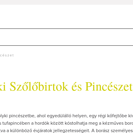
ncészet
i Szőlőbirtok és Pincészet
olyki pincészetbe, ahol egyedülálló helyen, egy régi kőfejtőbe kiv
tufapincében a hordók között kóstolhatja meg a kézműves boro
tva a különböző évjáratok jellegzetességeit. A borász személye