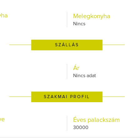
yha
Melegkonyha
Nincs
SZÁLLÁS
Ár
Nincs adat
SZAKMAI PROFIL
ve
Éves palackszám
30000