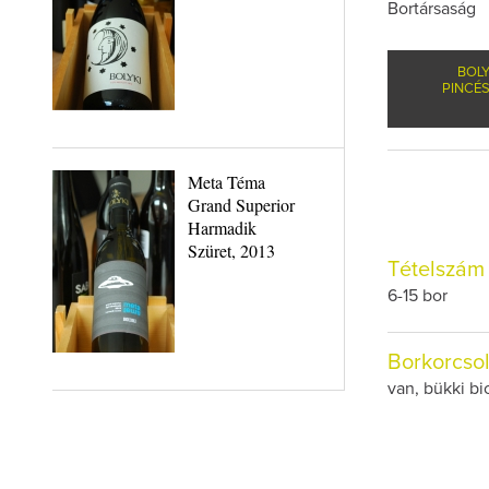
Bortársaság
BOLY
PINCÉ
Meta Téma
Grand Superior
Harmadik
Szüret, 2013
Tételszám
6-15 bor
Borkorcso
van, bükki bi