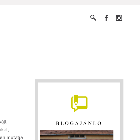
ájt
BLOGAJÁNLÓ
kat,
sen mutatja