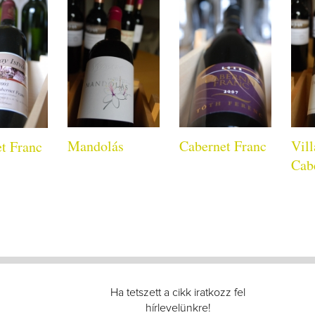
Mandolás
Cabernet Franc
Vill
t Franc
Cab
Ha tetszett a cikk iratkozz fel
hírlevelünkre!