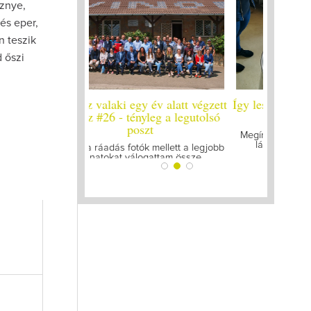
sznye,
és eper,
n teszik
 őszi
y év alatt végzett
Így lesz valaki egy év alatt végzett
Így lesz
yleg a legutolsó
borász #25
bo
zt
Megírtuk a modulzáró vizsgákat, már
A járván
lázasan készülünk az utolsó...
gyű
k mellett a legjobb
ogattam össze...