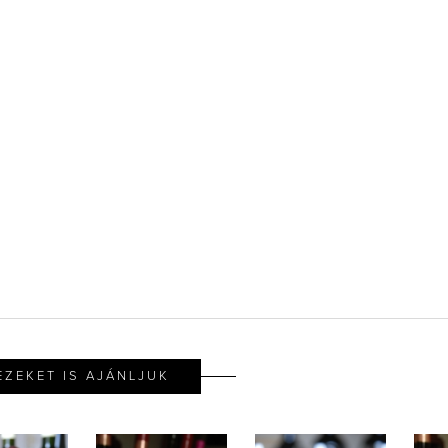
EZEKET IS AJÁNLJUK