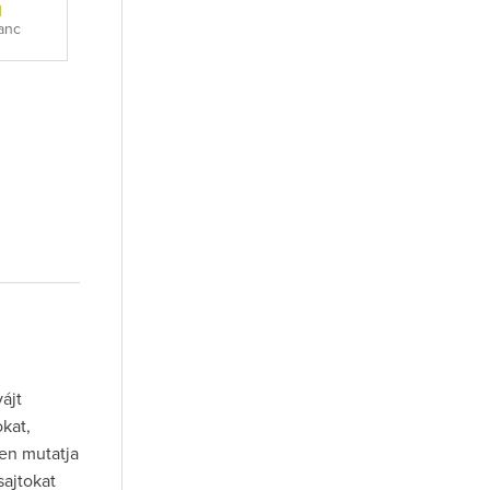
l
anc
ájt
kat,
sen mutatja
sajtokat