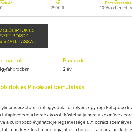
nyiség
Ár
Fajtaösszetéte
00
2900 ft
100% cabernet fr
SZŐLŐBIRTOK ÉS
ÉSZET BOROK
S SZÁLLÍTÁSSAL
nformációk
Pinceidő
tölgyfahordóban
2 év
lőbirtok és Pincészet bemutatása
olyki pincészetbe, ahol egyedülálló helyen, egy régi kőfejtőbe kiv
tufapincében a hordók között kóstolhatja meg a kézműves boro
tva a különböző évjáratok jellegzetességeit. A borász személye
ejtőt, a borkészítés technológiáját és a borokat, amihez bükki bio