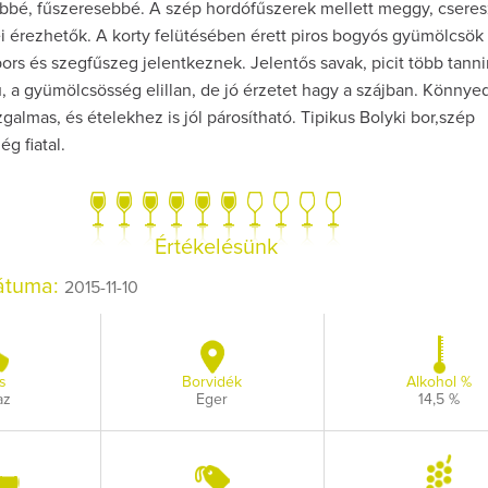
tebbé, fűszeresebbé. A szép hordófűszerek mellett meggy, csere
i érezhetők. A korty felütésében érett piros bogyós gyümölcsök 
ors és szegfűszeg jelentkeznek. Jelentős savak, picit több tanni
, a gyümölcsösség elillan, de jó érzetet hagy a szájban. Könnyed
galmas, és ételekhez is jól párosítható. Tipikus Bolyki bor,szép
g fiatal.
Így lesz valaki eg
borász #26 - tén
pos
Az extra ráadás fotó
Értékelésünk
pillanatokat vál
dátuma:
2015-11-10
s
Borvidék
Alkohol %
az
Eger
14,5 %