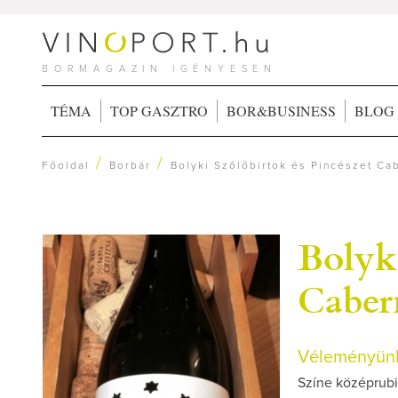
BORMAGAZIN IGÉNYESEN
TÉMA
TOP GASZTRO
BOR&BUSINESS
BLOG
/
/
Főoldal
Borbár
Bolyki Szőlőbirtok és Pincészet Ca
Bolyki
Caber
Véleményünk
Színe középrubin