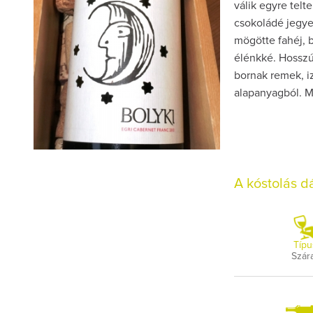
válik egyre tel
csokoládé jegye
mögötte fahéj, b
élénkké. Hosszú
bornak remek, iz
alapanyagból. Mé
A kóstolás 
Típu
Szár