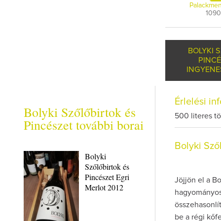
Palackmen
109
BOLYKI 
PINC
INGYENE
Érlelési i
Bolyki Szőlőbirtok és
500 literes 
Pincészet további borai
Bolyki Sző
Bolyki
Szőlőbirtok és
Pincészet Egri
Jöjjön el a B
Merlot 2012
hagyományos 
összehasonlí
be a régi kőf