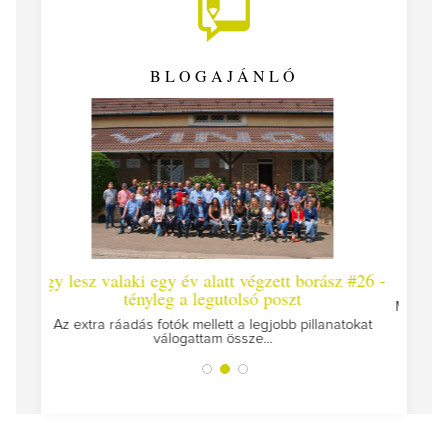
BLOGAJÁNLÓ
 egy év alatt végzett borász #26 -
Így lesz valaki egy év alat
yleg a legutolsó poszt
Megírtuk a modulzáró vizsgákat
az utolsó..
fotók mellett a legjobb pillanatokat
válogattam össze...