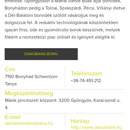
emelése. Gyöngyösön a Mátrai illetve Bükk aljai borvidék,
Bonyhádon pedig a Tolnai, Szekszárdi, Pécsi, Villányi illetve
a Dél-Balatoni borvidék szőlőit vásároljuk meg és
dolgozzuk fel. A reduktív technológiának köszönhetően
igazán friss, üde és gyümölcsös borok készülnek, melyek
főként a nemzetközi piac ízlését és igényeit elégítik ki.
DANUBIANA BORAI
Cím
Telefonszám
7150 Bonyhád Schweitzer-
+36-74-451-212
Tanya
Megközelíthetőség
Másik pincészeti központ: 3200 Gyöngyös, Karácsondi u.
4.
E-mail
Honlap
danubor@danubiana.hu
http://www.danubiana.hu