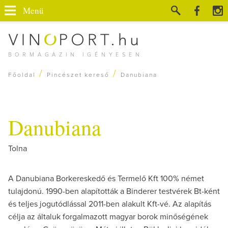
Menü
BORMAGAZIN IGÉNYESEN
/
/
Főoldal
Pincészet kereső
Danubiana
Danubiana
Tolna
A Danubiana Borkereskedő és Termelő Kft 100% német
tulajdonú. 1990-ben alapították a Binderer testvérek Bt-ként
és teljes jogutódlással 2011-ben alakult Kft-vé. Az alapítás
célja az általuk forgalmazott magyar borok minőségének