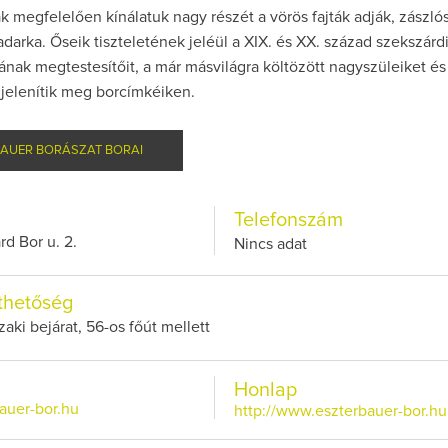
 megfelelően kínálatuk nagy részét a vörös fajták adják, zászló
darka. Őseik tiszteletének jeléül a XIX. és XX. század szekszárdi
gának megtestesítőit, a már másvilágra költözött nagyszüleiket és
 jelenítik meg borcímkéiken.
Így lesz va
AUER BORÁSZAT BORAI
borász #2
Az extra ráa
Telefonszám
pillanat
d Bor u. 2.
Nincs adat
thetőség
aki bejárat, 56-os főút mellett
Honlap
auer-bor.hu
http://www.eszterbauer-bor.hu