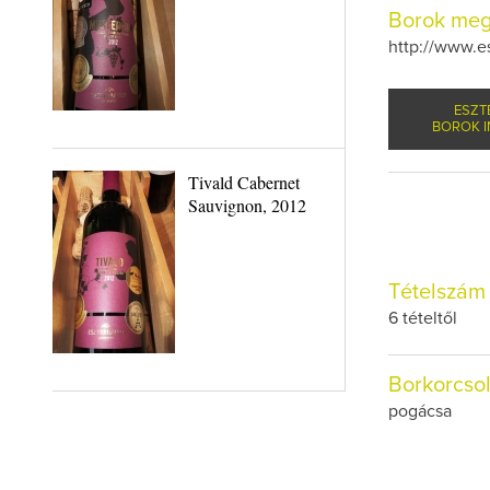
Borok meg
http://www.e
ESZT
BOROK I
Tivald Cabernet
Sauvignon, 2012
Tételszám
6 tételtől
Borkorcso
pogácsa