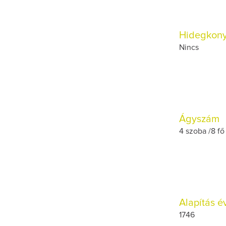
Hidegkon
Nincs
Ágyszám
4 szoba /8 fő
Alapítás é
1746