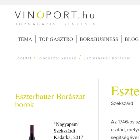
BORMAGAZIN IGÉNYESEN
TÉMA
TOP GASZTRO
BOR&BUSINESS
BLOG
/
/
Főoldal
Pincészet kereső
Eszterbauer Borászat
Eszte
Eszterbauer Borászat
borok
Szekszárd
Az 1746-os sz
"Nagyapám"
Szekszárdi
család, melyn
Kadarka, 2017
segítségével 