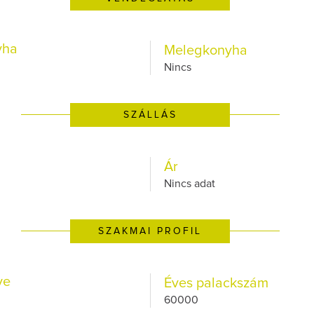
yha
Melegkonyha
Nincs
SZÁLLÁS
Ár
Nincs adat
SZAKMAI PROFIL
ve
Éves palackszám
60000