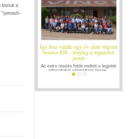
s boruk a
 "paraszt-
laki egy év alatt végzett
Így lesz valaki egy év alatt végzett
Í
6 - tényleg a legutolsó
borász #25
poszt
Megírtuk a modulzáró vizsgákat, már
lázasan készülünk az utolsó...
dás fotók mellett a legjobb
okat válogattam össze...