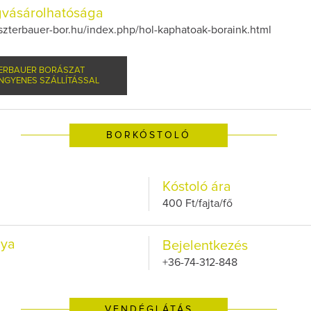
vásárolhatósága
szterbauer-bor.hu/index.php/hol-kaphatoak-boraink.html
ERBAUER BORÁSZAT
NGYENES SZÁLLÍTÁSSAL
BORKÓSTOLÓ
Kóstoló ára
400 Ft/fajta/fő
lya
Bejelentkezés
+36-74-312-848
VENDÉGLÁTÁS