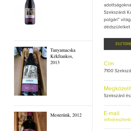
adottságoknak
Szekszárdi Ka
polgári" vilá
dédszüleiket
ESZTERB
Tanyamacska
Kékfrankos,
2013
Cím
7100 Szekszár
Megközelí
Szekszárd ész
E-mail
Mesterünk, 2012
info@eszterb