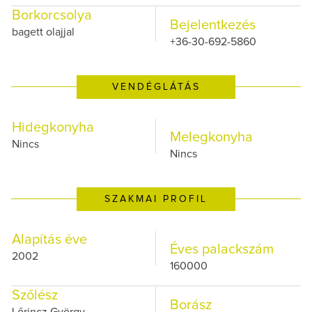
Borkorcsolya
Bejelentkezés
bagett olajjal
+36-30-692-5860
VENDÉGLÁTÁS
Hidegkonyha
Melegkonyha
Nincs
Nincs
SZAKMAI PROFIL
Alapítás éve
Éves palackszám
2002
160000
Szőlész
Borász