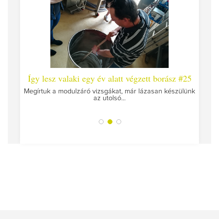
 #26 -
Így lesz valaki egy év alatt végzett borász #25
Így l
Megírtuk a modulzáró vizsgákat, már lázasan készülünk
az utolsó...
tokat
A jár