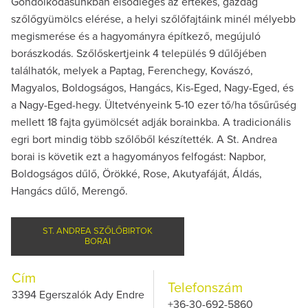
Gondolkodásunkban elsődleges az értékes, gazdag
szőlőgyümölcs elérése, a helyi szőlőfajtáink minél mélyebb
megismerése és a hagyományra építkező, megújuló
borászkodás. Szőlőskertjeink 4 település 9 dűlőjében
találhatók, melyek a Paptag, Ferenchegy, Kovászó,
Magyalos, Boldogságos, Hangács, Kis-Eged, Nagy-Eged, és
a Nagy-Eged-hegy. Ültetvényeink 5-10 ezer tő/ha tősűrűség
mellett 18 fajta gyümölcsét adják borainkba. A tradicionális
egri bort mindig több szőlőből készítették. A St. Andrea
borai is követik ezt a hagyományos felfogást: Napbor,
Boldogságos dűlő, Örökké, Rose, Akutyafáját, Áldás,
Hangács dűlő, Merengő.
ST. ANDREA SZŐLŐBIRTOK
BORAI
Cím
Telefonszám
3394 Egerszalók Ady Endre
+36-30-692-5860