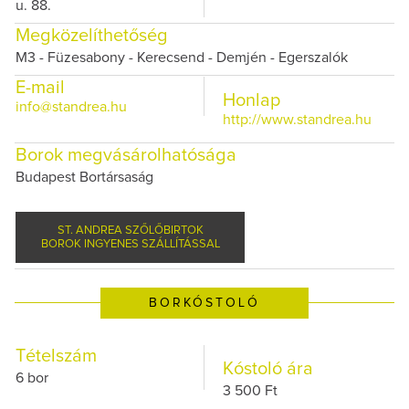
u. 88.
Megközelíthetőség
M3 - Füzesabony - Kerecsend - Demjén - Egerszalók
E-mail
Honlap
info@standrea.hu
http://www.standrea.hu
Borok megvásárolhatósága
Budapest Bortársaság
ST. ANDREA SZŐLŐBIRTOK
BOROK INGYENES SZÁLLÍTÁSSAL
BORKÓSTOLÓ
Tételszám
Kóstoló ára
6 bor
3 500 Ft