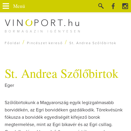
Menü
BORMAGAZIN IGÉNYESEN
/
/
Főoldal
Pincészet kereső
St. Andrea Szőlőbirtok
St. Andrea Szőlőbirtok
Eger
Szőlőbirtokunk a Magyarország egyik legizgalmasabb
borvidékén, az Egri borvidéken gazdálkodik. Törekvésünk
fókusza a borvidék egyediségét kifejező borok
megtermelése, mint az Egri bikavér és az Egri csillag.