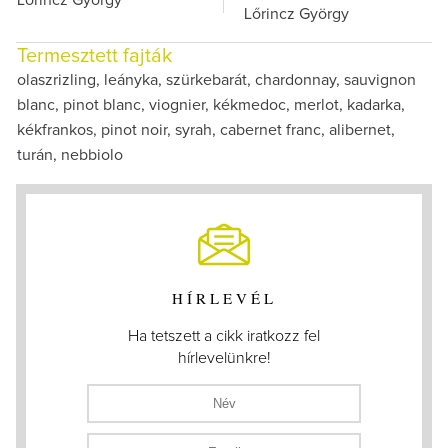
Lőrincz György
Lőrincz György
Termesztett fajták
olaszrizling, leányka, szürkebarát, chardonnay, sauvignon
blanc, pinot blanc, viognier, kékmedoc, merlot, kadarka,
kékfrankos, pinot noir, syrah, cabernet franc, alibernet,
turán, nebbiolo
HÍRLEVÉL
Ha tetszett a cikk iratkozz fel
hírlevelünkre!