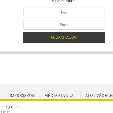
hírlevelünkre!
N
IMPRESSZUM
MÉDIAAJÁNLAT
ADATVÉDEL
 szolgáltatásai
vashat.