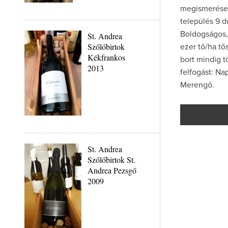
megismerése 
település 9 d
Boldogságos,
St. Andrea
Szőlőbirtok
ezer tő/ha tő
Kékfrankos
bort mindig t
2013
felfogást: Na
Merengő.
St. Andrea
Szőlőbirtok St.
Andrea Pezsgő
2009