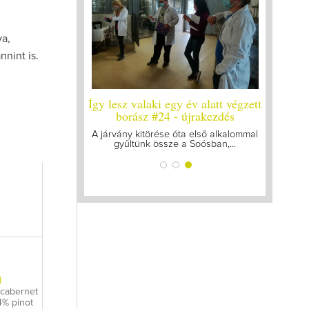
va,
nnint is.
y év alatt végzett
Így lesz valaki egy év alatt végzett
z #25
borász #24 - újrakezdés
ró vizsgákat, már
A járvány kitörése óta első alkalommal
nk az utolsó...
gyűltünk össze a Soósban,...
l
cabernet
4% pinot