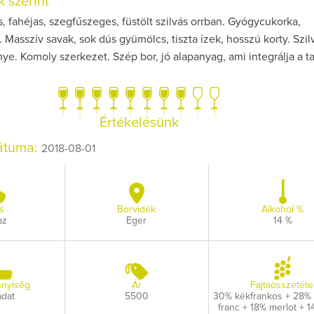
 szerint
, fahéjas, szegfűszeges, füstölt szilvás orrban. Gyógycukorka,
asszív savak, sok dús gyümölcs, tiszta ízek, hosszú korty. Szil
e. Komoly szerkezet. Szép bor, jó alapanyag, ami integrálja a ta
Így lesz valaki egy év alatt végzett
Így lesz valaki eg
borász #26 - tényleg a legutolsó
borás
Értékelésünk
poszt
Megírtuk a modulzá
dátuma:
lázasan készülü
2018-08-01
Az extra ráadás fotók mellett a legjobb
pillanatokat válogattam össze...
s
Borvidék
Alkohol %
az
Eger
14 %
nyiség
Ár
Fajtaösszetéte
adat
5500
30% kékfrankos + 28% 
franc + 18% merlot + 1