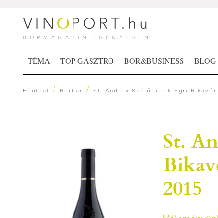
BORMAGAZIN IGÉNYESEN
TÉMA
TOP GASZTRO
BOR&BUSINESS
BLOG
/
/
Főoldal
Borbár
St. Andrea Szőlőbirtok Egri Bikavé
St. An
Bikav
2015