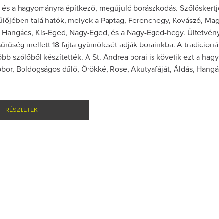
és a hagyományra építkező, megújuló borászkodás. Szőlőskertj
űlőjében találhatók, melyek a Paptag, Ferenchegy, Kovászó, Mag
 Hangács, Kis-Eged, Nagy-Eged, és a Nagy-Eged-hegy. Ültetvény
sűrűség mellett 18 fajta gyümölcsét adják borainkba. A tradicionál
öbb szőlőből készítették. A St. Andrea borai is követik ezt a ha
pbor, Boldogságos dűlő, Örökké, Rose, Akutyafáját, Áldás, Hangá
RÉSZLETEK