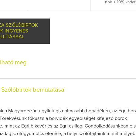
noir + 10% kadar
EA SZŐLŐBIRTOK
K INGYENES
LLÍTÁSSAL
olható meg
 Szőlőbirtok bemutatása
nk a Magyarország egyik legizgalmasabb borvidékén, az Egri bo
 Törekvésünk fókusza a borvidék egyediségét kifejező borok
 mint az Egri bikavér és az Egri csillag. Gondolkodásunkban el
azdag szőlőgyümölcs elérése, a helyi szőlőfajtáink minél mélye