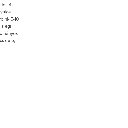
eink 4
yalos,
eink 5-10
is egri
gyományos
cs dűlő,