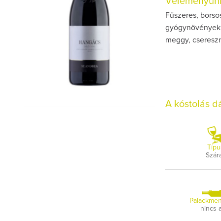
Véleményünk
Fűszeres, borsos
gyógynövények. M
meggy, csereszny
A kóstolás 
Típu
Szár
Palackmen
nincs 