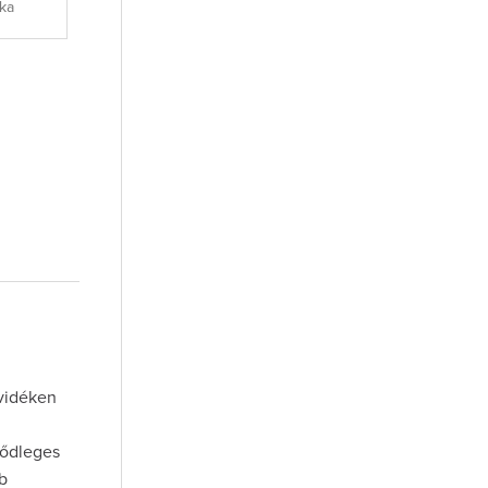
ka
rvidéken
sődleges
bb