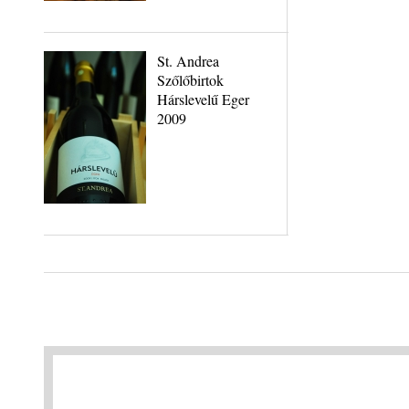
St. Andrea
Szőlőbirtok
Hárslevelű Eger
2009