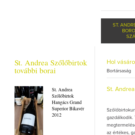
ST. ANDR
BORO
SZÁ
St. Andrea Szőlőbirtok
Hol vásár
további borai
Bortársaság
St. Andrea
St. Andrea
Szőlőbirtok
Hangács Grand
Superior Bikavér
Szőlőbirtoku
2012
gazdálkodik.
megtermelése,
az értékes, g