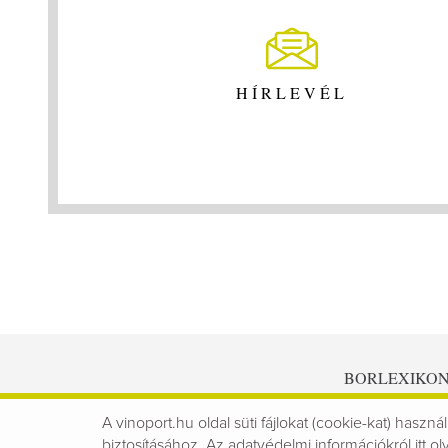
HÍRLEVÉL
BORLEXIKO
A vinoport.hu oldal süti fájlokat (cookie-kat) használ
biztosításához. Az
adatvédelmi információkról
itt ol