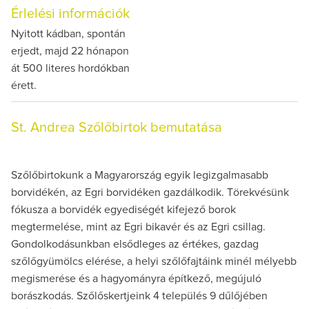
Érlelési információk
Nyitott kádban, spontán
erjedt, majd 22 hónapon
át 500 literes hordókban
érett.
St. Andrea Szőlőbirtok bemutatása
Szőlőbirtokunk a Magyarország egyik legizgalmasabb
borvidékén, az Egri borvidéken gazdálkodik. Törekvésünk
fókusza a borvidék egyediségét kifejező borok
megtermelése, mint az Egri bikavér és az Egri csillag.
Gondolkodásunkban elsődleges az értékes, gazdag
szőlőgyümölcs elérése, a helyi szőlőfajtáink minél mélyebb
megismerése és a hagyományra építkező, megújuló
borászkodás. Szőlőskertjeink 4 település 9 dűlőjében