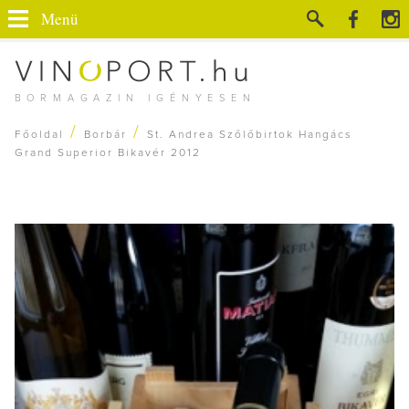
Menü
BORMAGAZIN IGÉNYESEN
/
/
Főoldal
Borbár
St. Andrea Szőlőbirtok Hangács
Grand Superior Bikavér 2012