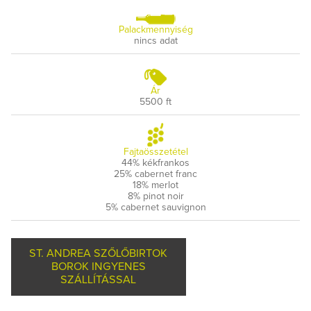
Palackmennyiség
nincs adat
Ár
5500 ft
Fajtaösszetétel
44% kékfrankos
25% cabernet franc
18% merlot
8% pinot noir
5% cabernet sauvignon
ST. ANDREA SZŐLŐBIRTOK
BOROK INGYENES
SZÁLLÍTÁSSAL