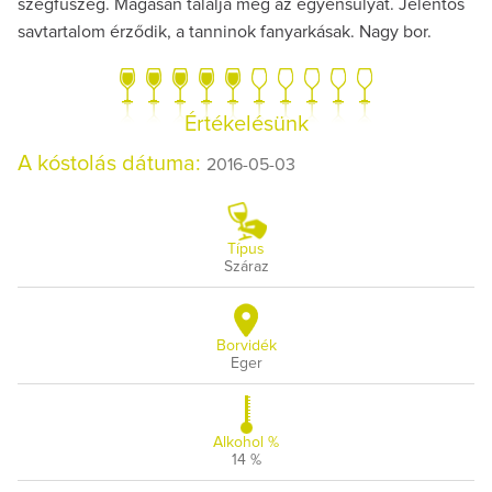
szegfűszeg. Magasan találja meg az egyensúlyát. Jelentős
savtartalom érződik, a tanninok fanyarkásak. Nagy bor.
Értékelésünk
A kóstolás dátuma:
2016-05-03
Típus
Száraz
Borvidék
Eger
Alkohol %
14 %