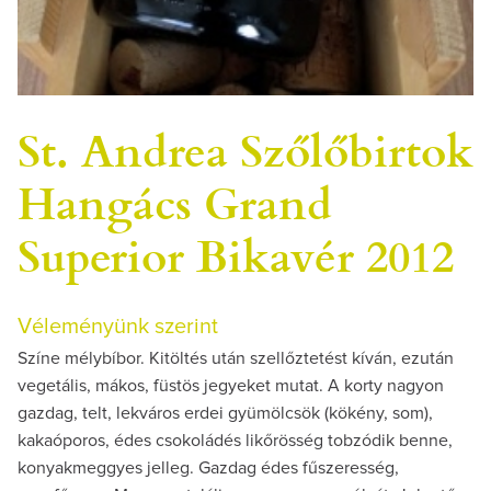
St. Andrea Szőlőbirtok
Hangács Grand
Superior Bikavér 2012
Véleményünk szerint
Színe mélybíbor. Kitöltés után szellőztetést kíván, ezután
vegetális, mákos, füstös jegyeket mutat. A korty nagyon
gazdag, telt, lekváros erdei gyümölcsök (kökény, som),
kakaóporos, édes csokoládés likőrösség tobzódik benne,
konyakmeggyes jelleg. Gazdag édes fűszeresség,