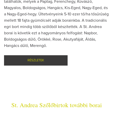
találhatók, melyek a Paptag, Ferenchegy, Kovászó,
Magyalos, Boldogságos, Hangács, Kis-Eged, Nagy-Eged, és
a Nagy-Eged-hegy. Ültetvényeink 5-10 ezer tő/ha tősűrűség
mellett 18 fajta gyümölcsét adják borainkba. A tradicionális
egri bort mindig több szőlőből készítették. A St. Andrea
borai is követik ezt a hagyományos felfogást: Napbor,
Boldogságos dűlő, Örökké, Rose, Akutyafáját, Áldás,
Hangács dűlő, Merengő.
RÉSZLETEK
St. Andrea Szőlőbirtok további borai