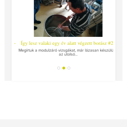
 #26 -
Így lesz valaki egy év alatt végzett borász #25
Így l
Megírtuk a modulzáró vizsgákat, már lázasan készülünk
az utolsó...
tokat
A jár