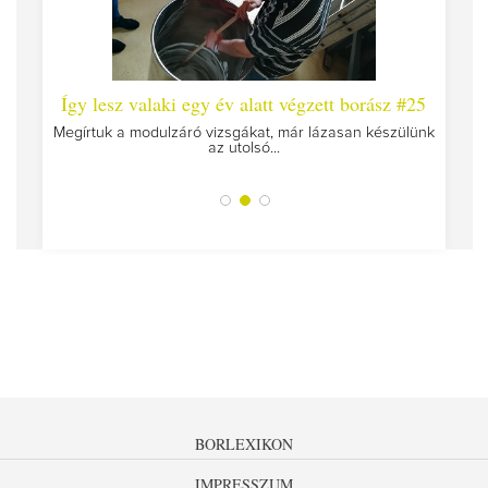
 #26 -
Így lesz valaki egy év alatt végzett borász #25
Így l
Megírtuk a modulzáró vizsgákat, már lázasan készülünk
az utolsó...
okat
A járv
BORLEXIKON
IMPRESSZUM