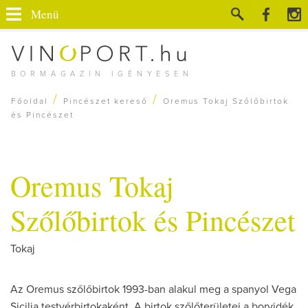
Menü
BORMAGAZIN IGÉNYESEN
/
/
Főoldal
Pincészet kereső
Oremus Tokaj Szőlőbirtok
és Pincészet
Oremus Tokaj
Szőlőbirtok és Pincészet
Tokaj
Az Oremus szőlőbirtok 1993-ban alakul meg a spanyol Vega
Sicilia testvérbirtokaként. A birtok szőlőterületei a borvidék