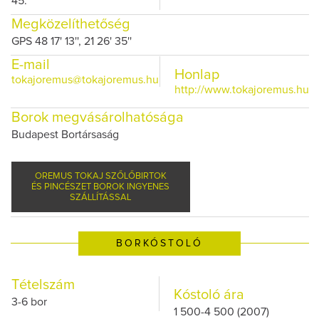
45.
Megközelíthetőség
GPS 48 17' 13'', 21 26' 35''
E-mail
Honlap
tokajoremus@tokajoremus.hu
http://www.tokajoremus.hu
Borok megvásárolhatósága
Budapest Bortársaság
OREMUS TOKAJ SZŐLŐBIRTOK
ÉS PINCÉSZET BOROK INGYENES
SZÁLLÍTÁSSAL
BORKÓSTOLÓ
Tételszám
Kóstoló ára
3-6 bor
1 500-4 500 (2007)