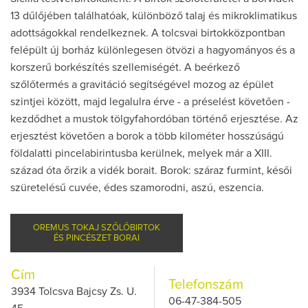
13 dűlőjében találhatóak, különböző talaj és mikroklimatikus
adottságokkal rendelkeznek. A tolcsvai birtokközpontban
felépült új borház különlegesen ötvözi a hagyományos és a
korszerű borkészítés szellemiségét. A beérkező
szőlőtermés a gravitáció segítségével mozog az épület
szintjei között, majd legalulra érve - a préselést követően -
kezdődhet a mustok tölgyfahordóban történő erjesztése. Az
erjesztést követően a borok a több kilométer hosszúságú
földalatti pincelabirintusba kerülnek, melyek már a XIII.
század óta őrzik a vidék borait. Borok: száraz furmint, késői
szüretelésű cuvée, édes szamorodni, aszú, eszencia.
OREMUS TOKAJ SZŐLŐBIRTOK
ÉS PINCÉSZET BORAI
Cím
Telefonszám
3934 Tolcsva Bajcsy Zs. U.
06-47-384-505