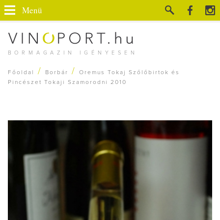
Menü
BORMAGAZIN IGÉNYESEN
/
/
Főoldal
Borbár
Oremus Tokaj Szőlőbirtok és
Pincészet Tokaji Szamorodni 2010