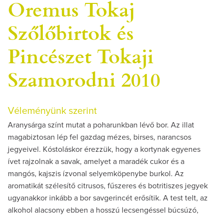
Oremus Tokaj
Szőlőbirtok és
Pincészet Tokaji
Szamorodni 2010
Véleményünk szerint
Aranysárga színt mutat a poharunkban lévő bor. Az illat
magabiztosan lép fel gazdag mézes, birses, narancsos
jegyeivel. Kóstoláskor érezzük, hogy a kortynak egyenes
ívet rajzolnak a savak, amelyet a maradék cukor és a
mangós, kajszis ízvonal selyemköpenybe burkol. Az
aromatikát szélesítő citrusos, fűszeres és botritiszes jegyek
ugyanakkor inkább a bor savgerincét erősítik. A test telt, az
alkohol alacsony ebben a hosszú lecsengéssel búcsúzó,