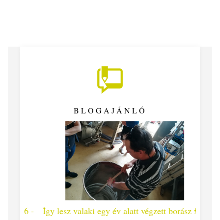
BLOGAJÁNLÓ
 #26 -
Így lesz valaki egy év alatt végzett borász #25
Így l