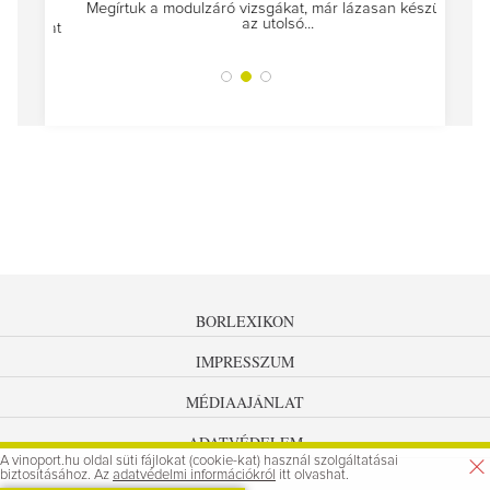
Megírtuk a modulzáró vizsgákat, már lázasan készülünk
az utolsó...
tokat
A jár
BORLEXIKON
IMPRESSZUM
MÉDIAAJÁNLAT
ADATVÉDELEM
A vinoport.hu oldal süti fájlokat (cookie-kat) használ szolgáltatásai
biztosításához. Az
adatvédelmi információkról
itt olvashat.