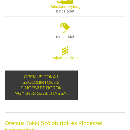
Palackmennyiség
nincs adat
Ár
nincs adat
Fajtaösszetétel
OREMUS TOKAJ
SZŐLŐBIRTOK ÉS
PINCÉSZET BOROK
INGYENES SZÁLLÍTÁSSAL
Oremus Tokaj Szőlőbirtok és Pincészet