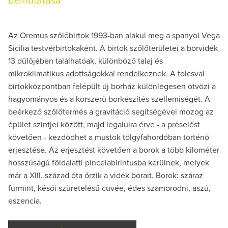
bemutatása
Az Oremus szőlőbirtok 1993-ban alakul meg a spanyol Vega
Sicilia testvérbirtokaként. A birtok szőlőterületei a borvidék
13 dűlőjében találhatóak, különböző talaj és
mikroklimatikus adottságokkal rendelkeznek. A tolcsvai
birtokközpontban felépült új borház különlegesen ötvözi a
hagyományos és a korszerű borkészítés szellemiségét. A
beérkező szőlőtermés a gravitáció segítségével mozog az
épület szintjei között, majd legalulra érve - a préselést
követően - kezdődhet a mustok tölgyfahordóban történő
erjesztése. Az erjesztést követően a borok a több kilométer
hosszúságú földalatti pincelabirintusba kerülnek, melyek
már a XIII. század óta őrzik a vidék borait. Borok: száraz
furmint, késői szüretelésű cuvée, édes szamorodni, aszú,
eszencia.