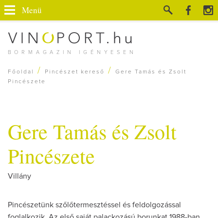
Menü
BORMAGAZIN IGÉNYESEN
/
/
Főoldal
Pincészet kereső
Gere Tamás és Zsolt
Pincészete
Gere Tamás és Zsolt
Pincészete
Villány
Pincészetünk szőlőtermesztéssel és feldolgozással
foglalkozik. Az első saját palackozású borunkat 1988-ban