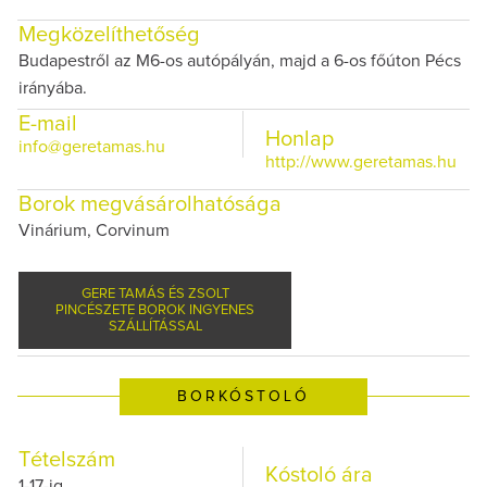
Megközelíthetőség
Budapestről az M6-os autópályán, majd a 6-os főúton Pécs
irányába.
E-mail
Honlap
info@geretamas.hu
http://www.geretamas.hu
Borok megvásárolhatósága
Vinárium, Corvinum
GERE TAMÁS ÉS ZSOLT
PINCÉSZETE BOROK INGYENES
SZÁLLÍTÁSSAL
BORKÓSTOLÓ
Tételszám
Kóstoló ára
1-17-ig