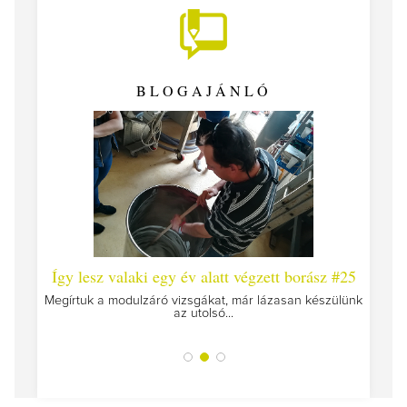
BLOGAJÁNLÓ
 #26 -
Így lesz valaki egy év alatt végzett borász #25
Így l
Megírtuk a modulzáró vizsgákat, már lázasan készülünk
az utolsó...
tokat
A jár