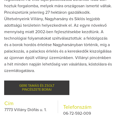
hoztuk forgalomba, melyek mára országosan ismerté váltak.
Pincészetünk jelenleg 27 hektáron gazdálkodik.
Ültetvényeink Villány, Nagyharsány és Siklós legjobb
adottságú területein helyezkednek el. Az egyre növekvő
mennyiség miatt 2002-ben fejlesztésekbe kezdtünk. A
technológiai folyamatokat szétválasztottuk: a feldolgozás
és a borok hordós érlelése Nagyharsányban történik, míg a
palackozás, a palackos érlelés és a kereskedők kiszolgálása
az újonnan épült villányi üzemünkben. Villányi pincénkben
a hét minden napján lehetőség van vásárlásra, kóstolásra és
üzemlátogatásra.
GERE TAMÁS ÉS ZSOLT
PINCÉSZETE BORAI
Cím
Telefonszám
7773 Villány Diófás u. 1.
06-72-592-009