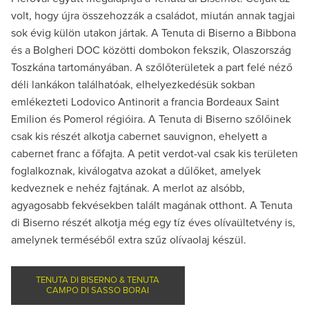
volt, hogy újra összehozzák a családot, miután annak tagjai
sok évig külön utakon jártak. A Tenuta di Biserno a Bibbona
és a Bolgheri DOC közötti dombokon fekszik, Olaszország
Toszkána tartományában. A szőlőterületek a part felé néző
déli lankákon találhatóak, elhelyezkedésük sokban
emlékezteti Lodovico Antinorit a francia Bordeaux Saint
Emilion és Pomerol régióira. A Tenuta di Biserno szőlőinek
csak kis részét alkotja cabernet sauvignon, ehelyett a
cabernet franc a főfajta. A petit verdot-val csak kis területen
foglalkoznak, kiválogatva azokat a dűlőket, amelyek
kedveznek e nehéz fajtának. A merlot az alsóbb,
agyagosabb fekvésekben talált magának otthont. A Tenuta
di Biserno részét alkotja még egy tíz éves olívaültetvény is,
amelynek terméséből extra szűz olívaolaj készül.
TENUTA DI BISERNO & TENUTA
CAMPO DI SASSO BORAI