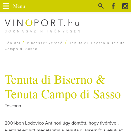
Menü
BORMAGAZIN IGÉNYESEN
/
/
Főoldal
Pincészet kereső
Tenuta di Biserno & Tenuta
Campo di Sasso
Tenuta di Biserno &
Tenuta Campo di Sasso
Toscana
2001-ben Lodovico Antinori úgy döntött, hogy fivérével,
Pieroval együtt megalapítja a Tenuta di Bisernót. Céljuk az