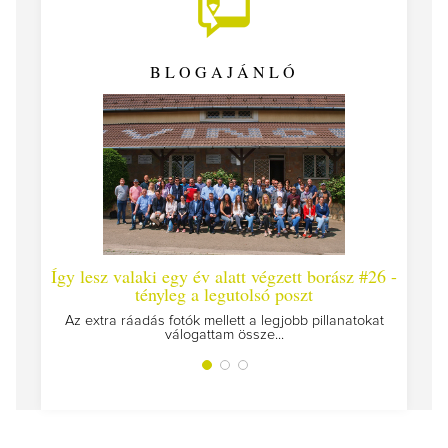
BLOGAJÁNLÓ
Így lesz valaki egy év alatt végzett borász #26 -
Így les
tényleg a legutolsó poszt
Megírtuk 
Az extra ráadás fotók mellett a legjobb pillanatokat
válogattam össze...