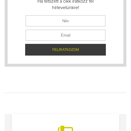
Ha tetszett a cikk iratkozz fel
hírlevelünkre!