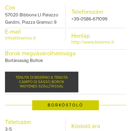
Cím
Telefonszám
57020 Bibbona LI Palazzo
+39-0586-671099
Gardini, Piazza Gramsci 9
E-mail
Honlap
info@biserno.it
http://www.biserno.it
Borok megvásárolhatósága
Bortársaság Boltok
TENUTA DI BISERNO & TENUTA
CAMPO DI SASSO BOROK
INGYENES SZÁLLÍTÁSSAL
BORKÓSTOLÓ
Tételszám
Kóstoló ára
3-5