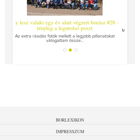
 egy év alatt végzett borász #26 -
Így lesz valaki egy év alat
yleg a legutolsó poszt
Megírtuk a modulzáró vizsgákat
az utolsó..
fotók mellett a legjobb pillanatokat
válogattam össze...
BORLEXIKON
IMPRESSZUM