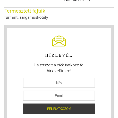
Butella László
Termesztett fajták
furmint, sárgamuskotály
HÍRLEVÉL
Ha tetszett a cikk iratkozz fel
hírlevelünkre!