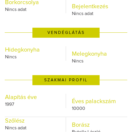
Borkorcsolya
Bejelentkezés
Nincs adat
Nincs adat
VENDÉGLÁTÁS
Hidegkonyha
Melegkonyha
Nincs
Nincs
SZAKMAI PROFIL
Alapítás éve
Éves palackszám
1997
10000
Szőlész
Borász
Nincs adat