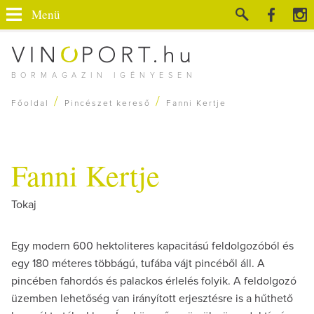
Menü
BORMAGAZIN IGÉNYESEN
/
/
Főoldal
Pincészet kereső
Fanni Kertje
Fanni Kertje
Tokaj
Egy modern 600 hektoliteres kapacitású feldolgozóból és
egy 180 méteres többágú, tufába vájt pincéből áll. A
pincében fahordós és palackos érlelés folyik. A feldolgozó
üzemben lehetőség van irányított erjesztésre is a hűthető