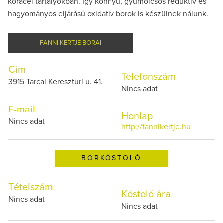
koracél tartályokban. Így könnyű, gyümölcsös reduktív és
hagyományos eljárású oxidatív borok is készülnek nálunk.
FANNI KERTJE BORAI
Cím
Telefonszám
3915 Tarcal Kereszturi u. 41.
Nincs adat
E-mail
Honlap
Nincs adat
http://fannikertje.hu
BORKÓSTOLÓ
Tételszám
Kóstoló ára
Nincs adat
Nincs adat