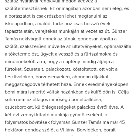
száraz nyaraival rendkívüli módon kedvez a
szőlőtermesztésnek. Ez önmagában azonban nem elég, és
a borászatot is csak részben lehet megtanulni az
iskolapadban, a valódi tudáshoz csak hosszú évek
tapasztalatán, verejtékes munkáján át vezet az út. Günzer
Tamás nekivágott ennek az útnak, gondosan ápolta a
szőlőt, szakszerűen művelte az ültetvényeket, optimalizálta
a tőketermelést, ügyelt a vessző és a fürtszámokra és
mindenekelőtt arra, hogy a napfény mindig átjárja a
fürtöket. Szüretelt, palackozott, kóstoltatott, ott volt a
fesztiválokon, borversenyeken, ahonnan díjakkal
meggazdagodva térhetett haza. Ennek eredményeképpen
borai mára ismertté váltak hazánkban és külföldön is. Célja
soha nem az átlagos minőségű bor előállítása,
csúcsborokat, különlegességeket palackoz évről évre. A
két évtizednyi kitartó munkája gyümölcseként, a
folyamatos bővítések folyamán Günzer Tamás ma már 45
hektáron gondoz szőlőt a Villányi Borvidéken, borait