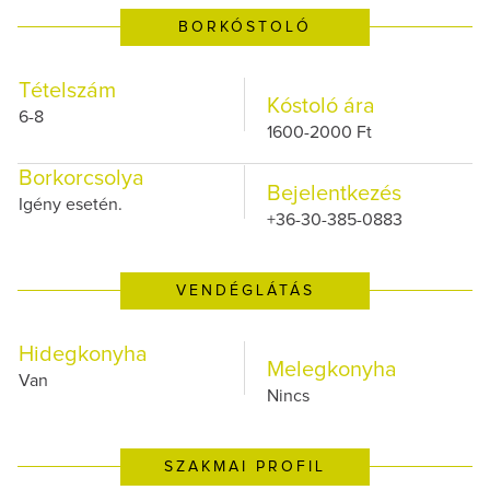
BORKÓSTOLÓ
Tételszám
Kóstoló ára
6-8
1600-2000 Ft
Borkorcsolya
Bejelentkezés
Igény esetén.
+36-30-385-0883
VENDÉGLÁTÁS
Hidegkonyha
Melegkonyha
Van
Nincs
SZAKMAI PROFIL