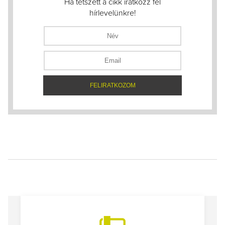
Ha tetszett a cikk iratkozz fel
hírlevelünkre!