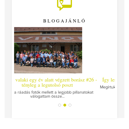
BLOGAJÁNLÓ
ett borász #26 -
Így lesz valaki egy év alatt végzett borász #
oszt
Megírtuk a modulzáró vizsgákat, már lázasan készü
az utolsó...
obb pillanatokat