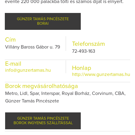
évente 220 000 palackba tölti és számos díjat is elnyert.
GÜNZER TAMÁS PINCÉSZETE
BORAI
Cím
Telefonszám
Villány Baross Gábor u. 79
72-493-163
E-mail
Honlap
info@gunzertamas.hu
http://www.gunzertamas.hu
Borok megvásárolhatósága
Metro, Lidl, Spar, Interspar, Royal Borház, Corvinum, CBA,
Günzer Tamás Pincészete
GÜNZER TAMÁS PINCÉSZETE
BOROK INGYENES SZÁLLÍTÁSSAL