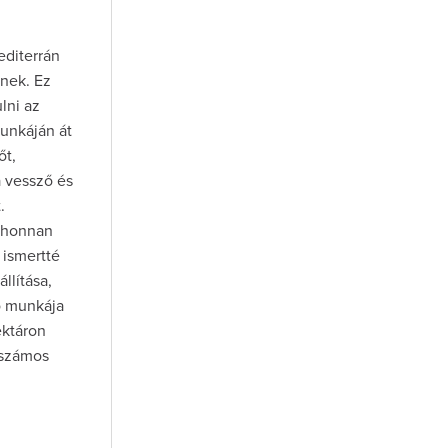
editerrán
snek. Ez
lni az
munkáján át
őt,
a vessző és
.
 ahonnan
 ismertté
llítása,
tó munkája
ektáron
 számos