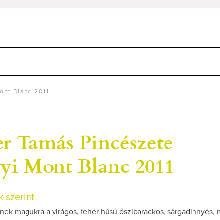
ont Blanc 2011
r Tamás Pincészete
nyi Mont Blanc 2011
 szerint
enek magukra a virágos, fehér húsú őszibarackos, sárgadinnyés,