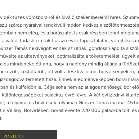
rvidék tüzes vörösborairól és kiváló szakembereiről híres. Szubm
sszú száraz nyaraival rendkívüli módon kedvez a szőlőtermeszté
onban nem elég, és a borászatot is csak részben lehet megtanu
 a valódi tudáshoz csak hosszú évek tapasztalatán, verejtékes 
Günzer Tamás nekivágott ennek az útnak, gondosan ápolta a szől
űvelte az ültetvényeket, optimalizálta a tőketermelést, ügyelt 
a és mindenekelőtt arra, hogy a napfény mindig átjárja a fürtöket
lackozott, kóstoltatott, ott volt a fesztiválokon, borversenyeken,
gazdagodva térhetett haza. Ennek eredményeképpen borai mára
ban és külföldön is. Célja soha nem az átlagos minőségű bor előá
 különlegességeket palackoz évről évre. A két évtizednyi kitar
t, a folyamatos bővítések folyamán Günzer Tamás ma már 45 h
 a Villányi Borvidéken, borait évente 220 000 palackba tölti és
t.
RÉSZLETEK