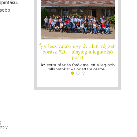
apintású.
esebb
Így lesz valaki egy év alatt végzett
Így lesz valaki e
borász #26 - tényleg a legutolsó
borá
poszt
Megírtuk a modul
lázasan készül
Az extra ráadás fotók mellett a legjobb
pillanatokat válogattam össze...
l
g
tály