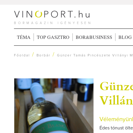
BORMAGAZIN IGÉNYESEN
TÉMA
TOP GASZTRO
BOR&BUSINESS
BLOG
/
/
Főoldal
Borbár
Günzer Tamás Pincészete Villányi M
Günze
Villá
Véleményünk
Édes tónust ölt