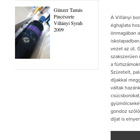
Günzer Tamás
Pincészete
A Villányi bo
Villányi Syrah
éghajlata ho
2009
önmagában az
iskolapadban,
vezet az út. 
szakszerűen m
a fürtszámokr
Szüretelt, pa
díjakkal meg
váltak hazánk
csúcsborokat,
gyümölcsekén
gondoz szőlőt
díjat is elnyer