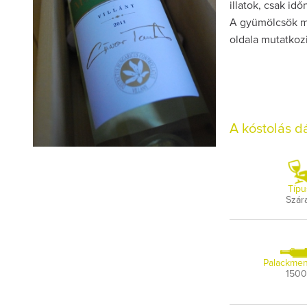
illatok, csak idő
A gyümölcsök me
oldala mutatkozi
A kóstolás 
Típu
Szár
Palackmen
150