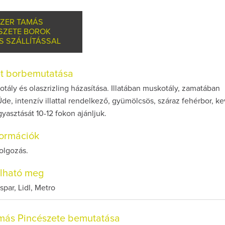
ZER TAMÁS
SZETE BOROK
S SZÁLLÍTÁSSAL
et borbemutatása
tály és olaszrizling házasítása. Illatában muskotály, zamatában
 Üde, intenzív illattal rendelkező, gyümölcsös, száraz fehérbor, k
gyasztását 10-12 fokon ajánljuk.
nformációk
dolgozás.
olható meg
spar, Lidl, Metro
más Pincészete bemutatása