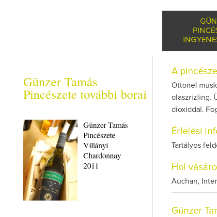
GÜN
PINCÉ
INGYENE
A pincész
Günzer Tamás
Ottonel musko
Pincészete további borai
olaszrizling.
dioxiddal. Fo
Günzer Tamás
Érlelési i
Pincészete
Villányi
Tartályos fel
Chardonnay
2011
Hol vásár
Auchan, Inter
Günzer Ta