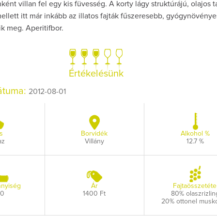
nként villan fel egy kis füvesség. A korty lágy struktúrájú, olajos t
llett itt már inkább az illatos fajták fűszeresebb, gyógynövény
k meg. Aperitifbor.
Értékelésünk
dátuma:
2012-08-01
s
Borvidék
Alkohol %
az
Villány
12.7 %
nyiség
Ár
Fajtaösszetéte
00
1400 Ft
80% olaszrizlin
20% ottonel musko