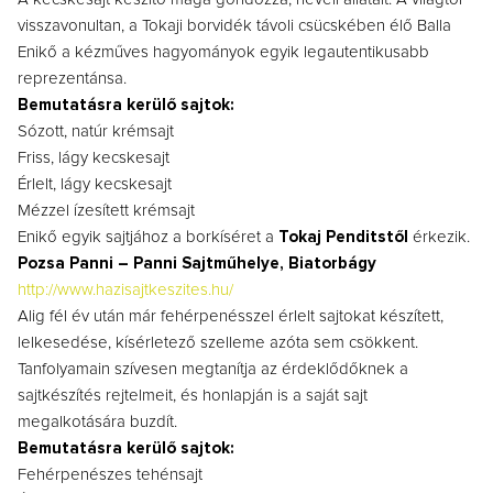
visszavonultan, a Tokaji borvidék távoli csücskében élő Balla
Enikő a kézműves hagyományok egyik legautentikusabb
reprezentánsa.
Bemutatásra kerülő sajtok:
Sózott, natúr krémsajt
Friss, lágy kecskesajt
Érlelt, lágy kecskesajt
Mézzel ízesített krémsajt
Enikő egyik sajtjához a borkíséret a
Tokaj Penditstől
érkezik.
Pozsa Panni – Panni Sajtműhelye, Biatorbágy
http://www.hazisajtkeszites.hu/
Alig fél év után már fehérpenésszel érlelt sajtokat készített,
lelkesedése, kísérletező szelleme azóta sem csökkent.
Tanfolyamain szívesen megtanítja az érdeklődőknek a
sajtkészítés rejtelmeit, és honlapján is a saját sajt
megalkotására buzdít.
Bemutatásra kerülő sajtok:
Fehérpenészes tehénsajt