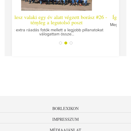
ett borász #26 -
Így lesz valaki egy év alatt végzett borász #
oszt
Megírtuk a modulzáró vizsgákat, már lázasan készü
az utolsó...
obb pillanatokat
BORLEXIKON
IMPRESSZUM
MÉDIAAJÁNLAT