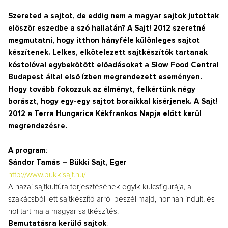
Szereted a sajtot, de eddig nem a magyar sajtok jutottak
először eszedbe a szó hallatán? A Sajt! 2012 szeretné
megmutatni, hogy itthon hányféle különleges sajtot
készítenek. Lelkes, elkötelezett sajtkészítők tartanak
kóstolóval egybekötött előadásokat a Slow Food Central
Budapest által első ízben megrendezett eseményen.
Hogy tovább fokozzuk az élményt, felkértünk négy
borászt, hogy egy-egy sajtot boraikkal kísérjenek. A Sajt!
2012 a Terra Hungarica Kékfrankos Napja előtt kerül
megrendezésre.
A program
:
Sándor Tamás – Bükki Sajt, Eger
http://www.bukkisajt.hu/
A hazai sajtkultúra terjesztésének egyik kulcsfigurája, a
szakácsból lett sajtkészítő arról beszél majd, honnan indult, és
hol tart ma a magyar sajtkészítés.
Bemutatásra kerülő sajtok
: