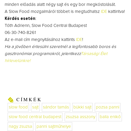
minden előadás alatt négy sajt és egy bor megkóstolását.
A Slow Food mozgalmáról többet is megtudhatsz
IDE
kattintva!
Kérdés esetén
:
Tóth Adrienn, Slow Food Central Budapest
06-30-740-8261
Az e-mail cím megnyitásához kattints
IDE
!
Ha a jövőben értesülni szeretnél a legfontosabb boros és
gasztronómiai programokról, jelentkezz
Társasági Élet
hírlevelünkre!
CÍMKÉK
slow food
sajt
sándor tamás
bükki sajt
pozsa panni
slow food central budapest
zsuzsa asszony
balla enikő
nagy zsuzsa
panni sajtműhelye