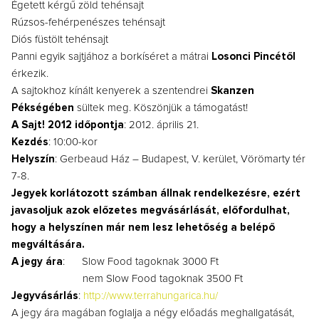
Égetett kérgű zöld tehénsajt
Rúzsos-fehérpenészes tehénsajt
Diós füstölt tehénsajt
Panni egyik sajtjához a borkíséret a mátrai
Losonci Pincétől
érkezik.
A sajtokhoz kínált kenyerek a szentendrei
Skanzen
Pékségében
sültek meg. Köszönjük a támogatást!
A Sajt! 2012 időpontja
: 2012. április 21.
Kezdés
: 10:00-kor
Helyszín
: Gerbeaud Ház – Budapest, V. kerület, Vörömarty tér
7-8.
Jegyek korlátozott számban állnak rendelkezésre, ezért
javasoljuk azok előzetes megvásárlását, előfordulhat,
hogy a helyszínen már nem lesz lehetőség a belépő
megváltására.
A jegy ára
: Slow Food tagoknak 3000 Ft
nem Slow Food tagoknak 3500 Ft
Jegyvásárlás
:
http://www.terrahungarica.hu/
A jegy ára magában foglalja a négy előadás meghallgatását,