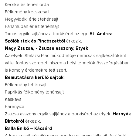
Kecske és tehén orda
Félkemény kecskesajt
Hegyvidéki érlelt tehénsajt
Fahamuban érlelt tehénsajt
Tamás egyik sajtjához a borkíséret az egri
St. Andrea
Szőlőbirtok és Pincészettől
érkezik.
Nagy Zsuzsa, - Zsuzsa asszony, Etyek
Az etyeki Stelázsi Piac működtetője nemcsak sajtkészítőként
vállal fontos szerepet, hiszen a helyi termelők összefogásában
is komoly érdemekre tett szert.
Bemutatásra kerülő sajtok:
Félkemény tehénsajt
Paprikás félkemény tehénsajt
Kaskaval
Parenyica
Zsuzsa asszony egyik sajtjához a borkíséret az etyeki
Hernyák
Birtokról
érkezik.
Balla Enikő – Kácsárd
A kecskesajt készítő maga gondozza, neveli állatait. A világtól