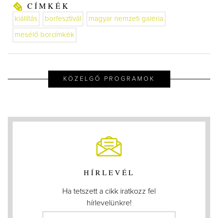
CÍMKÉK
kiállítás
borfesztivál
magyar nemzeti galéria
mesélő borcímkék
KÖZELGŐ PROGRAMOK
HÍRLEVÉL
Ha tetszett a cikk iratkozz fel
hírlevelünkre!