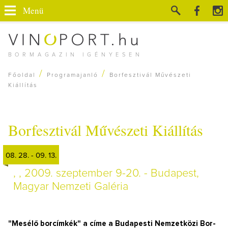
Menü
BORMAGAZIN IGÉNYESEN
/
/
Főoldal
Programajanló
Borfesztivál Művészeti
Kiállítás
Borfesztivál Művészeti Kiállítás
08. 28. - 09. 13.
, , 2009. szeptember 9-20. - Budapest,
Magyar Nemzeti Galéria
"Mesélő borcímkék" a címe a Budapesti Nemzetközi Bor-