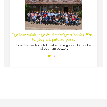
Így lesz valaki egy év alatt végzett borász #26 -
Így 
tényleg a legutolsó poszt
Megírt
Az extra ráadás fotók mellett a legjobb pillanatokat
válogattam össze...