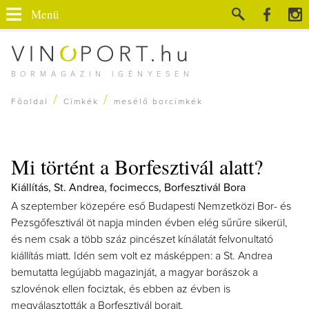
Menü
BORMAGAZIN IGÉNYESEN
/
/
Főoldal
Címkék
mesélő borcímkék
Mi történt a Borfesztivál alatt?
Kiállítás, St. Andrea, focimeccs, Borfesztivál Bora
A szeptember közepére eső Budapesti Nemzetközi Bor- és
Pezsgőfesztivál öt napja minden évben elég sűrűre sikerül,
és nem csak a több száz pincészet kínálatát felvonultató
kiállítás miatt. Idén sem volt ez másképpen: a St. Andrea
bemutatta legújabb magazinját, a magyar borászok a
szlovénok ellen fociztak, és ebben az évben is
megválasztották a Borfesztivál borait.