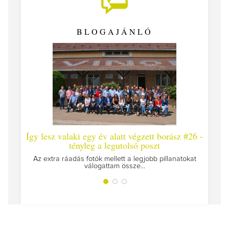
BLOGAJÁNLÓ
Így lesz valaki egy év alatt végzett borász #26 -
Így 
tényleg a legutolsó poszt
Megírt
Az extra ráadás fotók mellett a legjobb pillanatokat
válogattam össze...