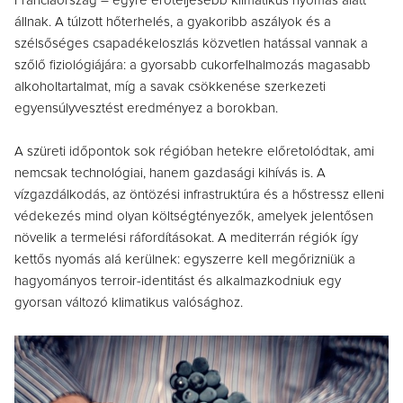
Franciaország – egyre erőteljesebb klimatikus nyomás alatt
állnak. A túlzott hőterhelés, a gyakoribb aszályok és a
szélsőséges csapadékeloszlás közvetlen hatással vannak a
szőlő fiziológiájára: a gyorsabb cukorfelhalmozás magasabb
alkoholtartalmat, míg a savak csökkenése szerkezeti
egyensúlyvesztést eredményez a borokban.
A szüreti időpontok sok régióban hetekre előretolódtak, ami
nemcsak technológiai, hanem gazdasági kihívás is. A
vízgazdálkodás, az öntözési infrastruktúra és a hőstressz elleni
védekezés mind olyan költségtényezők, amelyek jelentősen
növelik a termelési ráfordításokat. A mediterrán régiók így
kettős nyomás alá kerülnek: egyszerre kell megőrizniük a
hagyományos terroir-identitást és alkalmazkodniuk egy
gyorsan változó klimatikus valósághoz.