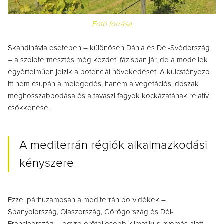
Fotó forrása
Skandinávia esetében – különösen Dánia és Dél-Svédország
– a szőlőtermesztés még kezdeti fázisban jár, de a modellek
egyértelműen jelzik a potenciál növekedését. A kulcstényező
itt nem csupán a melegedés, hanem a vegetációs időszak
meghosszabbodása és a tavaszi fagyok kockázatának relatív
csökkenése.
A mediterrán régiók alkalmazkodási
kényszere
Ezzel párhuzamosan a mediterrán borvidékek –
Spanyolország, Olaszország, Görögország és Dél-