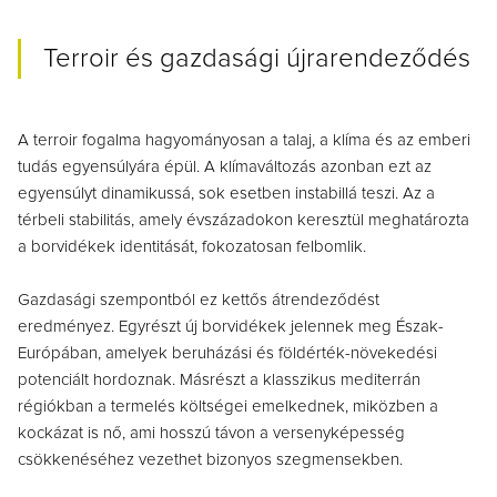
Terroir és gazdasági újrarendeződés
A terroir fogalma hagyományosan a talaj, a klíma és az emberi
tudás egyensúlyára épül. A klímaváltozás azonban ezt az
egyensúlyt dinamikussá, sok esetben instabillá teszi. Az a
térbeli stabilitás, amely évszázadokon keresztül meghatározta
a borvidékek identitását, fokozatosan felbomlik.
Gazdasági szempontból ez kettős átrendeződést
eredményez. Egyrészt új borvidékek jelennek meg Észak-
Európában, amelyek beruházási és földérték-növekedési
potenciált hordoznak. Másrészt a klasszikus mediterrán
régiókban a termelés költségei emelkednek, miközben a
kockázat is nő, ami hosszú távon a versenyképesség
csökkenéséhez vezethet bizonyos szegmensekben.