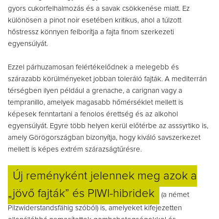
gyors cukorfelhalmozás és a savak csökkenése miatt. Ez
különösen a pinot noir esetében kritikus, ahol a túlzott
hőstressz könnyen felborítja a fajta finom szerkezeti
egyensúlyát.
Ezzel párhuzamosan felértékelődnek a melegebb és
szárazabb körülményeket jobban toleráló fajták. A mediterrán
térségben ilyen például a grenache, a carignan vagy a
tempranillo, amelyek magasabb hőmérséklet mellett is
képesek fenntartani a fenolos érettség és az alkohol
egyensúlyát. Egyre több helyen kerül előtérbe az asssyrtiko is,
amely Görögországban bizonyítja, hogy kiváló savszerkezet
mellett is képes extrém szárazságtűrésre.
Új reményként jelennek meg azok a
„jövő fajták” és PIWI-hibridek
(a német
Pilzwiderstandsfähig szóból) is, amelyeket kifejezetten