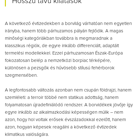
Hosszú távú kilátások
A következő évtizedekben a borvilág várhatóan nem egyetlen
irányba, hanem több párhuzamos pályán fejlődik. A magas
minőségi kategóriákban továbbra is megmaradnak a
klasszikus régiók, de egyre inkább differenciált, adaptált
termelési modellekkel. Ezzel párhuzamosan Észak-Európa
fokozatosan belép a nemzetközi borpiac térképére,
különösen a pezsgők és hűvösebb stílusú fehérborok
szegmensében.
A legfontosabb változás azonban nem csupán földrajzi, hanem
szemléleti: a terroir többé nem statikus adottság, hanem
folyamatosan újradefiniálódó rendszer. A borvidékek jövője így
egyre inkább az alkalmazkodási képességen múlik – nem
azon, hogy hol voltak erősek évszázadokkal ezelőtt, hanem
azon, hogyan képesek reagálni a következő évtizedek
klimatikus valóságára.