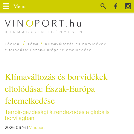
Menü
BORMAGAZIN IGÉNYESEN
/
/
Főoldal
Téma
Klímaváltozás és borvidékek
eltolódása: Észak-Európa felemelkedése
Klímaváltozás és borvidékek
eltolódása: Észak-Európa
felemelkedése
Terroir-gazdasági átrendeződés a globális
borvilágban
2026-06-16 |
Vinoport