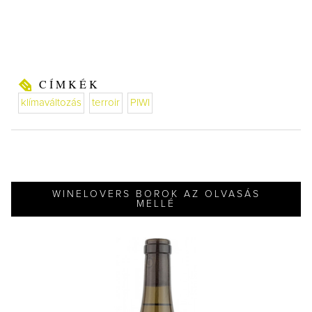
CÍMKÉK
klímaváltozás
terroir
PIWI
WINELOVERS BOROK AZ OLVASÁS
MELLÉ