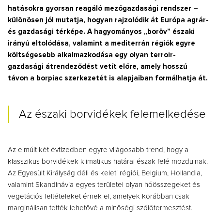
hatásokra gyorsan reagáló mezőgazdasági rendszer –
különösen jól mutatja, hogyan rajzolódik át Európa agrár-
és gazdasági térképe. A hagyományos „boröv” északi
irányú eltolódása, valamint a mediterrán régiók egyre
költségesebb alkalmazkodása egy olyan terroir-
gazdasági átrendeződést vetít előre, amely hosszú
távon a borpiac szerkezetét is alapjaiban formálhatja át.
Az északi borvidékek felemelkedése
Az elmúlt két évtizedben egyre világosabb trend, hogy a
klasszikus borvidékek klimatikus határai észak felé mozdulnak.
Az Egyesült Királyság déli és keleti régiói, Belgium, Hollandia,
valamint Skandinávia egyes területei olyan hőösszegeket és
vegetációs feltételeket érnek el, amelyek korábban csak
marginálisan tették lehetővé a minőségi szőlőtermesztést.