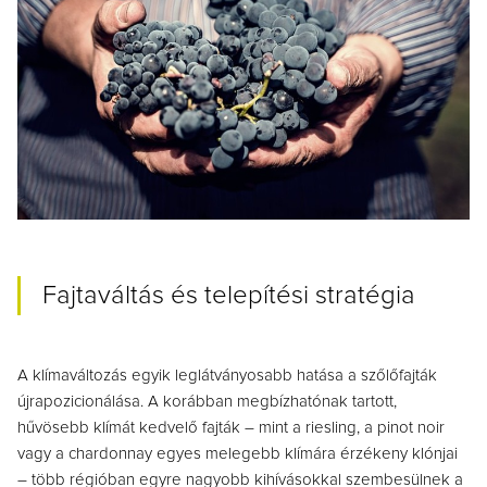
Fajtaváltás és telepítési stratégia
A klímaváltozás egyik leglátványosabb hatása a szőlőfajták
újrapozicionálása. A korábban megbízhatónak tartott,
hűvösebb klímát kedvelő fajták – mint a riesling, a pinot noir
vagy a chardonnay egyes melegebb klímára érzékeny klónjai
– több régióban egyre nagyobb kihívásokkal szembesülnek a