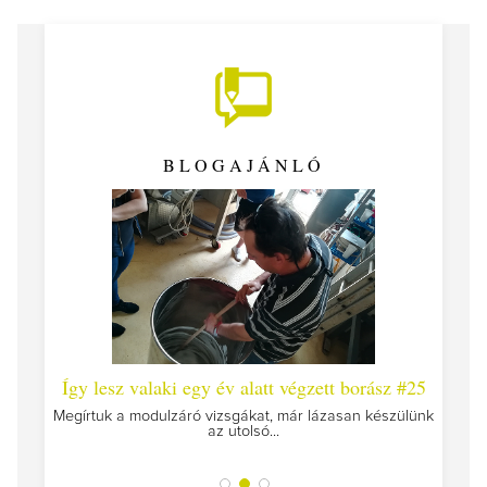
BLOGAJÁNLÓ
 #26 -
Így lesz valaki egy év alatt végzett borász #25
Így l
Megírtuk a modulzáró vizsgákat, már lázasan készülünk
az utolsó...
tokat
A jár