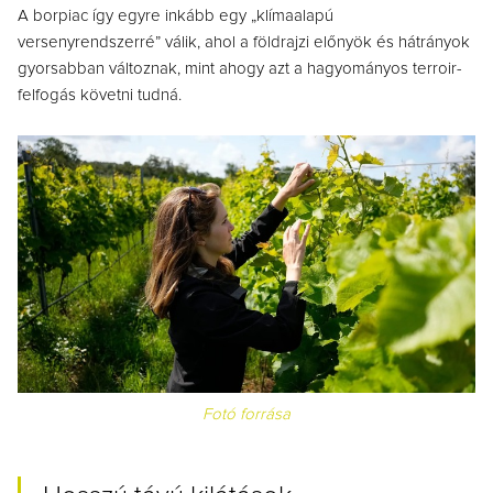
A borpiac így egyre inkább egy „klímaalapú
versenyrendszerré” válik, ahol a földrajzi előnyök és hátrányok
gyorsabban változnak, mint ahogy azt a hagyományos terroir-
felfogás követni tudná.
Fotó forrása