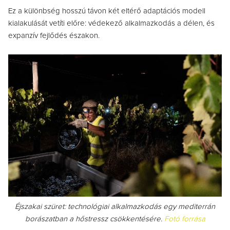
Ez a különbség hosszú távon két eltérő adaptációs modell
kialakulását vetíti előre: védekező alkalmazkodás a délen, és
expanzív fejlődés északon.
Éjszakai szüret: technológiai alkalmazkodás egy mediterrán
borászatban a hőstressz csökkentésére.
Fotó forrása