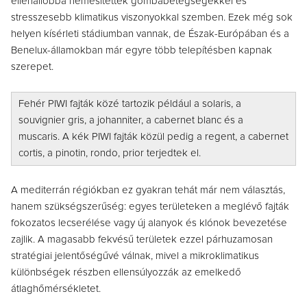
ellenállóbbá nemesítettek gombabetegségekkel és
stresszesebb klimatikus viszonyokkal szemben. Ezek még sok
helyen kísérleti stádiumban vannak, de Észak-Európában és a
Benelux-államokban már egyre több telepítésben kapnak
szerepet.
Fehér PIWI fajták közé tartozik például a solaris, a
souvignier gris, a johanniter, a cabernet blanc és a
muscaris.
A kék PIWI fajták közül pedig a
regent, a cabernet
cortis, a pinotin, rondo, prior terjedtek el.
A mediterrán régiókban ez gyakran tehát már nem választás,
hanem szükségszerűség: egyes területeken a meglévő fajták
fokozatos lecserélése vagy új alanyok és klónok bevezetése
zajlik. A magasabb fekvésű területek ezzel párhuzamosan
stratégiai jelentőségűvé válnak, mivel a mikroklimatikus
különbségek részben ellensúlyozzák az emelkedő
átlaghőmérsékletet.