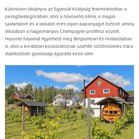
Különösen látványos az Egyesült Királyság felemelkedése a
pezsgőkategóriában, ahol a hűvösebb klíma, a magas
savtartalom és a lassabb érés olyan alapanyagot biztosít, amely
stílusában a hagyományos Champagne-profilhoz közelít.
Hasonló folyamat figyelhető meg Belgiumban és Hollandiában
is, ahol a korábban kockázatosnak számító szőlőművelés mára
stabilizálódó gazdasági ágazattá kezd válni.