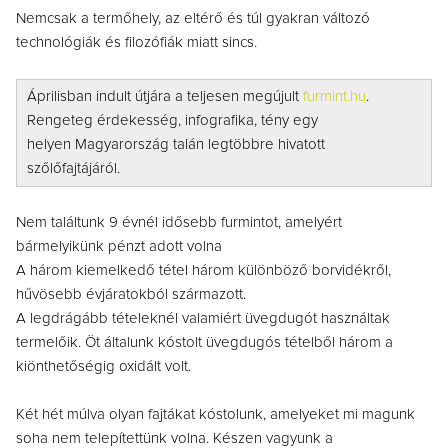
Nemcsak a termőhely, az eltérő és túl gyakran változó
technológiák és filozófiák miatt sincs.
Áprilisban indult útjára a teljesen megújult
furmint.hu
.
Rengeteg érdekesség, infografika, tény egy
helyen Magyarország talán legtöbbre hivatott
szőlőfajtájáról.
Nem találtunk 9 évnél idősebb furmintot, amelyért
bármelyikünk pénzt adott volna
A három kiemelkedő tétel három különböző borvidékről,
hűvösebb évjáratokból származott.
A legdrágább tételeknél valamiért üvegdugót használtak
termelőik. Öt általunk kóstolt üvegdugós tételből három a
kiönthetőségig oxidált volt.
Két hét múlva olyan fajtákat kóstolunk, amelyeket mi magunk
soha nem telepítettünk volna. Készen vagyunk a