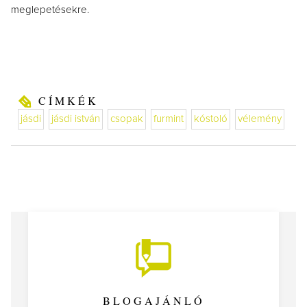
meglepetésekre.
CÍMKÉK
jásdi
jásdi istván
csopak
furmint
kóstoló
vélemény
BLOGAJÁNLÓ