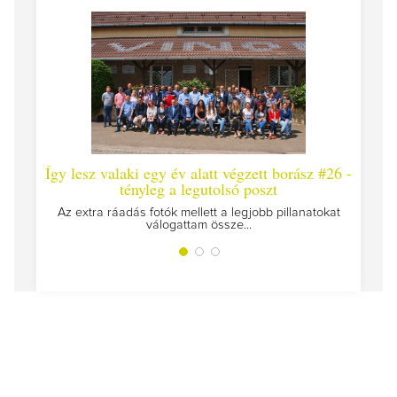
laki egy év alatt végzett borász #26 -
Így lesz valaki egy év
tényleg a legutolsó poszt
Megírtuk a modulzáró vizs
az ut
áadás fotók mellett a legjobb pillanatokat
válogattam össze...