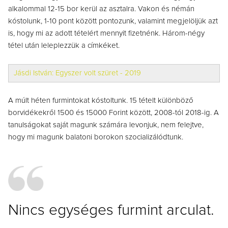
alkalommal 12-15 bor kerül az asztalra. Vakon és némán
kóstolunk, 1-10 pont között pontozunk, valamint megjelöljük azt
is, hogy mi az adott tételért mennyit fizetnénk. Három-négy
tétel után leleplezzük a címkéket.
Jásdi István: Egyszer volt szüret - 2019
A múlt héten furmintokat kóstoltunk. 15 tételt különböző
borvidékekről 1500 és 15000 Forint között, 2008-tól 2018-ig. A
tanulságokat saját magunk számára levonjuk, nem felejtve,
hogy mi magunk balatoni borokon szocializálódtunk.
Nincs egységes furmint arculat.