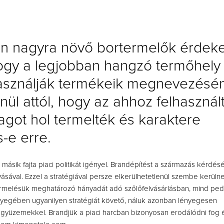
len nagyra növő bortermelők érdek
hogy a legjobban hangzó termőhely
asználják termékeik megnevezésén
nül attól, hogy az ahhoz felhasznál
agot hol termelték és karaktere
-e erre.
 másik fajta piaci politikát igényel. Brandépítést a származás kérdé
sával. Ezzel a stratégiával persze elkerülhetetlenül szembe kerüln
rmelésük meghatározó hányadát adó szőlőfelvásárlásban, mind ped
nyegében ugyanilyen stratégiát követő, náluk azonban lényegesen
gyüzemekkel. Brandjük a piaci harcban bizonyosan erodálódni fog