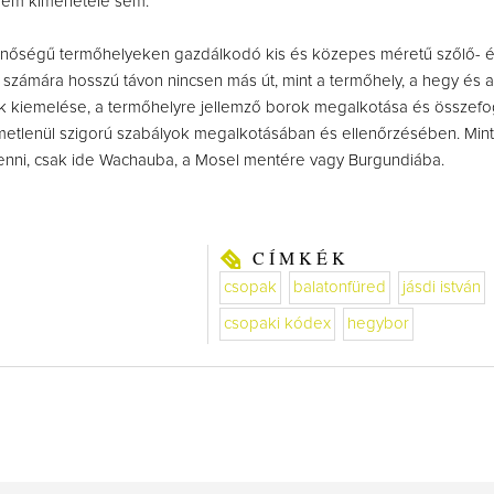
elem kimenetele sem.
inőségű termőhelyeken gazdálkodó kis és közepes méretű szőlő- 
zámára hosszú távon nincsen más út, mint a termőhely, a hegy és a
ők kiemelése, a termőhelyre jellemző borok megalkotása és összefo
etlenül szigorú szabályok megalkotásában és ellenőrzésében. Min
enni, csak ide Wachauba, a Mosel mentére vagy Burgundiába.
CÍMKÉK
csopak
balatonfüred
jásdi istván
csopaki kódex
hegybor