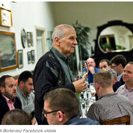
Így lesz va
borász #26
Az extra ráa
pillanato
di Borterasz Facebook oldala