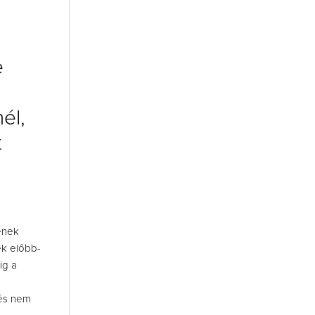
e
él,
t
sének
ek előbb-
ig a
 és nem