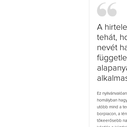
A hirte
tehát, 
nevét h
függetle
alapany
alkalmas
Ez nyilvánvalóan
homályban hagyá
utóbb mind a te
borpiacon, a lé
tőkeerősebb na