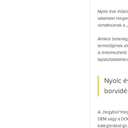
Nyolc éve műkö
valamivel megen
vonatkoznak a „
Amikor belevág
termelőjének el
is értelmezhető
tapasztalatainkr
Nyolc é
borvidé
A „hegybor”meg
OEM vagy a DOC 
kategóriákat (p