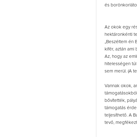
és borönkorláto
Az okok egy rés
hektáronkénti t
„Beszéltem én B
kifér, aztán ami
Az, hogy az eml
hitelességen tú
sem merül. (A t
Vannak okok, am
támogatásokból é
bővítették, pál
támogatás érdek
teljesíthető. A
tevő, megfékezhe