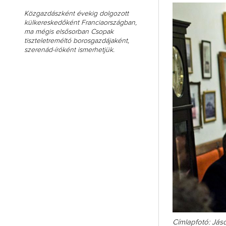
Közgazdászként évekig dolgozott
külkereskedőként Franciaországban,
ma mégis elsősorban Csopak
tiszteletreméltó borosgazdájaként,
szerenád-íróként ismerhetjük.
Címlapfotó: Jás