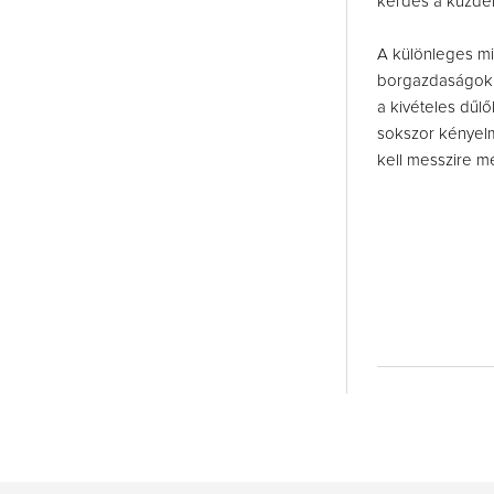
kérdés a küzd
A különleges m
borgazdaságok s
a kivételes dűl
sokszor kényelm
kell messzire m