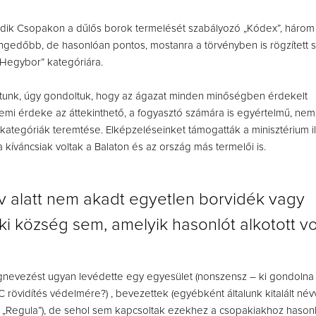
dik Csopakon a dűlős borok termelését szabályozó „Kódex”, három
gedőbb, de hasonlóan pontos, mostanra a törvényben is rögzített 
Hegybor” kategóriára.
tunk, úgy gondoltuk, hogy az ágazat minden minőségben érdekelt
emi érdeke az áttekinthető, a fogyasztó számára is egyértelmű, nem
 kategóriák teremtése. Elképzeléseinket támogatták a minisztérium il
a kíváncsiak voltak a Balaton és az ország más termelői is.
v alatt nem akadt egyetlen borvidék vagy
ki község sem, amelyik hasonlót alkotott vo
nevezést ugyan levédette egy egyesület (nonszensz – ki gondolna 
rövidítés védelmére?) , bevezettek (egyébként általunk kitalált névv
l. „Regula”), de sehol sem kapcsoltak ezekhez a csopakiakhoz hasonl