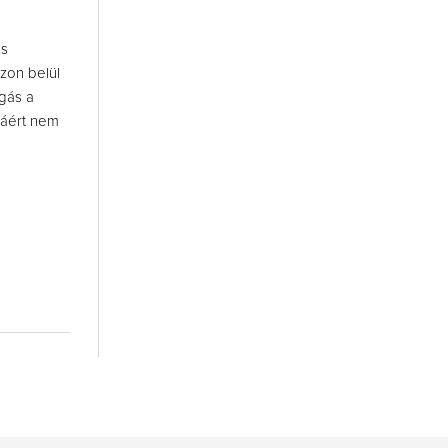
és
zon belül
gás a
táért nem