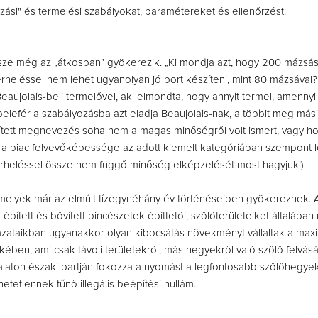
zási" és termelési szabályokat, paramétereket és ellenőrzést.
ze még az „átkosban” gyökerezik. „Ki mondja azt, hogy 200 mázsá
erheléssel nem lehet ugyanolyan jó bort készíteni, mint 80 mázsával?
eaujolais-beli termelővel, aki elmondta, hogy annyit termel, amenny
 belefér a szabályozásba azt eladja Beaujolais-nak, a többit meg más
ített megnevezés soha nem a magas minőségről volt ismert, vagy h
l a piac felvevőképessége az adott kiemelt kategóriában szempont le
erheléssel össze nem függő minőség elképzelését most hagyjuk!)
elyek már az elmúlt tízegynéhány év történéseiben gyökereznek. 
pített és bővített pincészetek építtetői, szőlőterületeiket általába
yázataikban ugyanakkor olyan kibocsátás növekményt vállaltak a maxi
ében, ami csak távoli területekről, más hegyekről való szőlő felvásá
 Balaton északi partján fokozza a nyomást a legfontosabb szőlőhegye
tetlennek tűnő illegális beépítési hullám.