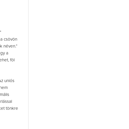
s
”
i a csövön
ik néven.”
ogy a
het, föl
Az uniós
n nem
mális
rlással
ket tönkre