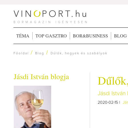
BORMAGAZIN IGÉNYESEN
TÉMA
TOP GASZTRO
BOR&BUSINESS
BLOG
/
/
Főoldal
Blog
Dűlők, hegyek és szabályok
Jásdi István blogja
Dűlők,
Jásdi Istvá
Jás
2020-02-15 |