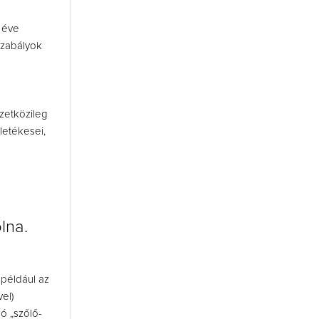
 éve
szabályok
zetközileg
letékesei,
lna.
például az
el)
ó „szőlő-