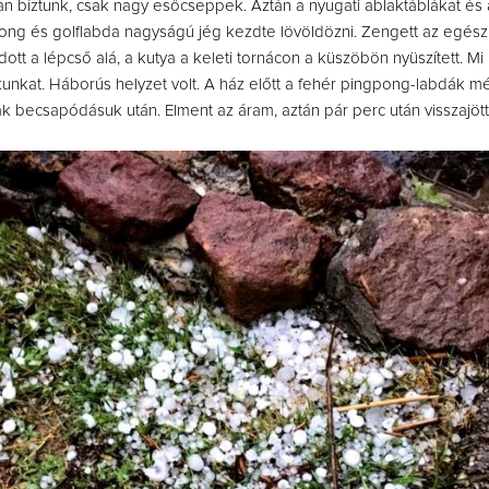
 bíztunk, csak nagy esőcseppek. Aztán a nyugati ablaktáblákat és 
ong és golflabda nagyságú jég kezdte lövöldözni. Zengett az egész
t a lépcső alá, a kutya a keleti tornácon a küszöbön nyüszített. Mi 
unkat. Háborús helyzet volt. A ház előtt a fehér pingpong-labdák m
k becsapódásuk után. Elment az áram, aztán pár perc után visszajött