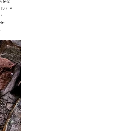
a tető
 ház. A
is
éter
.