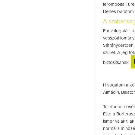
lerombolta Füred
Dénes barátom á
A szabadsá
Fürtválogatás, 
vesszőállomány 
Sáfránykertben.
szüret. A jég tő
biztosítsanak.
Hívogatom a kör
Almádin, Balato
Telefonon növén
Este a Borterasz
ismer valakit, a
normális minősé