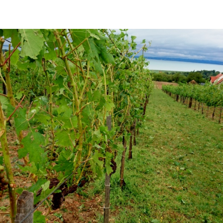
Így lesz valaki egy 
borász #26 - tényl
posz
Az extra ráadás fotók 
pillanatokat váloga