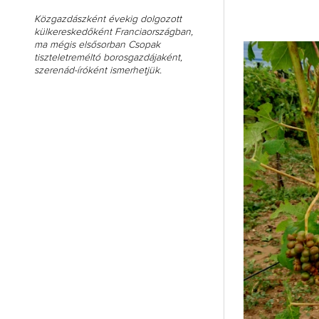
Közgazdászként évekig dolgozott
külkereskedőként Franciaországban,
ma mégis elsősorban Csopak
tiszteletreméltó borosgazdájaként,
szerenád-íróként ismerhetjük.