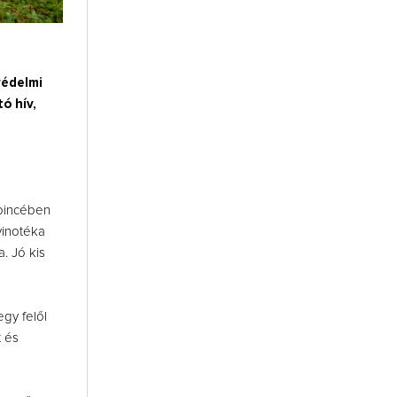
védelmi
ó hív,
 pincében
vinotéka
. Jó kis
egy felől
t és