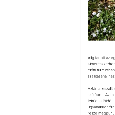
Alig tartott az 
Kimerészkedtem.
előtti furmintban
szállításánál h
Aztán a leszáll
szőlőben. Azt a
feküdt a földön
ugyanakkor érez
része megpuhult