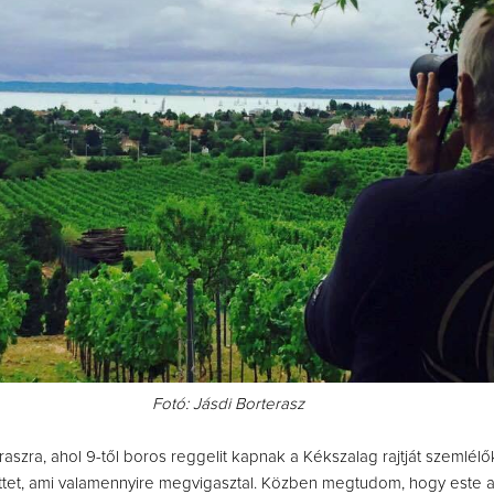
Fotó: Jásdi Borterasz
aszra, ahol 9-től boros reggelit kapnak a Kékszalag rajtját szemlél
ttet, ami valamennyire megvigasztal. Közben megtudom, hogy este a