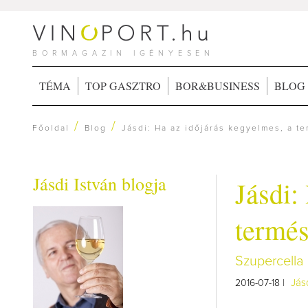
BORMAGAZIN IGÉNYESEN
TÉMA
TOP GASZTRO
BOR&BUSINESS
BLOG
/
/
Főoldal
Blog
Jásdi: Ha az időjárás kegyelmes, a t
Jásdi István blogja
Jásdi:
termés
Szupercella
Jás
2016-07-18 |