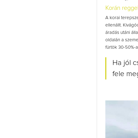
Korán reggel
A korai terepsz
ellenállt. Kivág
áradás utáni ál
oldalán a szeme
fürtök 30-50%-a 
Ha jól c
fele me