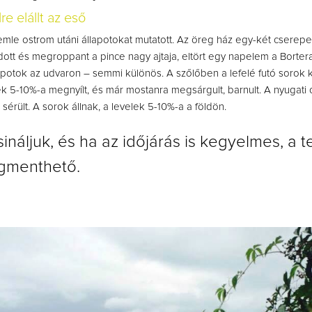
re elállt az eső
emle ostrom utáni állapotokat mutatott. Az öreg ház egy-két cserepet
ódott és megroppant a pince nagy ajtaja, eltört egy napelem a Borter
lapotok az udvaron – semmi különös. A szőlőben a lefelé futó sorok k
k 5-10%-a megnyílt, és már mostanra megsárgult, barnult. A nyugati o
sérült. A sorok állnak, a levelek 5-10%-a a földön.
sináljuk, és ha az időjárás is kegyelmes, a 
gmenthető.