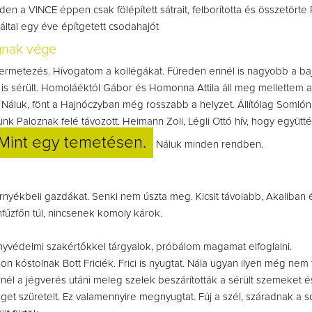
en a VINCE éppen csak fölépített sátrait, felborította és összetörte 
ltal egy éve építgetett csodahajót
gnak vége
permetezés. Hívogatom a kollégákat. Füreden ennél is nagyobb a baj,
is sérült. Homoláéktól Gábor és Homonna Attila áll meg mellettem 
 Náluk, fönt a Hajnóczyban még rosszabb a helyzet. Állítólag Somló
lünk Paloznak felé távozott. Heimann Zoli, Légli Ottó hív, hogy együtt
Mint egy temetésen.
Náluk minden rendben.
nyékbeli gazdákat. Senki nem úszta meg. Kicsit távolabb, Akaliban 
nfűzfőn túl, nincsenek komoly károk.
yvédelmi szakértőkkel tárgyalok, próbálom magamat elfoglalni.
on kóstolnak Bott Friciék. Frici is nyugtat. Nála ugyan ilyen még nem 
kinél a jégverés utáni meleg szelek beszárították a sérült szemeket é
get szüretelt. Ez valamennyire megnyugtat. Fúj a szél, száradnak a s