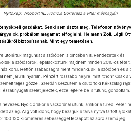
Nyitókép: Vinoport.hu, Homola Borterasz a vihar másnapján
örnyékbeli gazdákat. Senki sem úszta meg. Telefonon növény
árgyalok, próbálom magamat elfoglalni. Heimann Zoli, Légli Ott
zésükről biztosítsanak. Mint egy temetésen.
re utolértük magunkat a szőlőben is pincében is. Rendezettek és
ltak a szőlősorok, lepalackoztunk majdnem minden 2015-ös tételt,
 a ház körül. Hétfőn szabadságra ment mindenki, aki a szőlőben és a
al nem járunk nyaralni. Pénzért rosszabb helyre, mint itthon? Csak a 
zemelt teljes gőzzel. Szerdán készültem a csütörtöki Kékszalag rajtra
ki-északnyugati szelet jeleztek, ezzel éjfélre be is futunk, gondoltam.
 nevezés. Nyolc órakor a vacsoránál ültünk, amikor a füredi Péter-h
dett az ég. Alig volt időnk, hogy bezárjuk a tárva-nyitva tartott ajtóka
or 100-120 kilométeres sebességgel lecsapott az apró szemű jég.