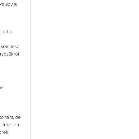
Paulovits
 ott a
a
n sem lesz
érzésükről
és
történt, de
s teljesen
orok,