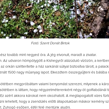
Fotó: Szent Donát Birtok
egész tovább mint negyed óra. A jég elvonult, maradt a zivatar.
 Az udvaron hömpölygött a Kishegyről alázúduló vízözön, a kertbe
 az orkán szétterítette a ház sarkánál súllyal biztosítva tárolt, a palac
asznált 1500 nagy műanyag lapot. Elkezdtem összegyűjteni és bálába r
t sötétben megpróbáltam valami benyomást szerezni, milyenek a káro
 sötétben is láttam, hogy négyzetméterenként négy-öt golflabdánál
. Ez azért akkora károkat nem okozhatott. A megtapogatott vizes für
ni lehetett, hogy a zsendülés előtti állapotukban máskor kemény s
. Zuhogó esőben, éjfél felé mentünk aludni.