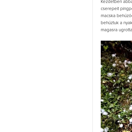
Kezdetben abban
cserepeit pingp
macska behúzódot
behúztuk a nyak
magasra ugrotta