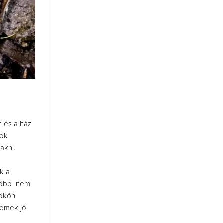
n és a ház
kok
akni.
k a
 több nem
tökön
zemek jó