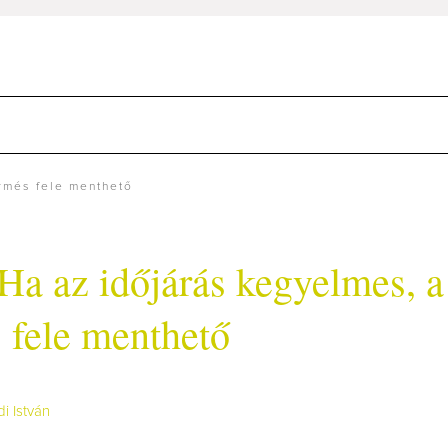
ermés fele menthető
 Ha az időjárás kegyelmes, a
 fele menthető
di István