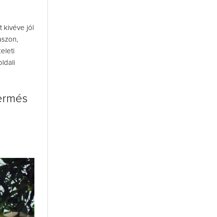
 kivéve jól
aszon,
eleti
ldali
termés