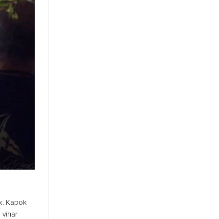
ők. Kapok
 vihar