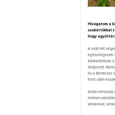
Hívogatom a k
szakértőkkel t
hogy együttér
A múlt hét végé
egészségesek vo
kitakarítottunk
dolgozott. Mariv
és a Borterasz ü
front utáni észa
Aztán elmaradt a
hirtelen elsötéte
ablakokat, amik