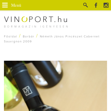
Menü
BORMAGAZIN IGÉNYESEN
/
/
Főoldal
Borbár
Németh János Pincészet Cabernet
Sauvignon 2009