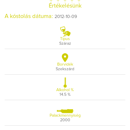
Értékelésünk
A kóstolás dátuma:
2012-10-09
Típus
Száraz
Borvidék
Szekszárd
Alkohol %
14.5 %
Palackmennyiség
2000