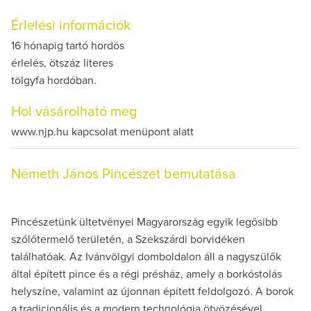
Érlelési információk
16 hónapig tartó hordós
érlelés, ötszáz literes
tölgyfa hordóban.
Hol vásárolható meg
www.njp.hu kapcsolat menüpont alatt
Németh János Pincészet bemutatása
Pincészetünk ültetvényei Magyarország egyik legősibb
szőlőtermelő területén, a Szekszárdi borvidéken
találhatóak. Az Ivánvölgyi domboldalon áll a nagyszülők
által épített pince és a régi présház, amely a borkóstolás
helyszíne, valamint az újonnan épített feldolgozó. A borok
a tradicionális és a modern technológia ötvözésével