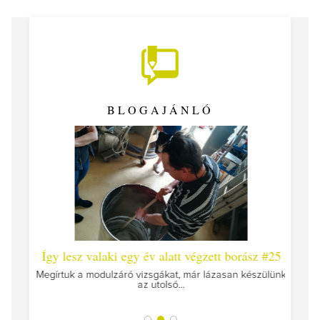
BLOGAJÁNLÓ
 #26 -
Így lesz valaki egy év alatt végzett borász #25
Így l
Megírtuk a modulzáró vizsgákat, már lázasan készülünk
az utolsó...
tokat
A jár