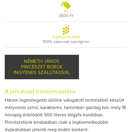
Ár
3500 Ft
Fajtaösszetétel
100% cabernet sauvignon
NÉMETH JÁNOS
PINCÉSZET BOROK
INGYENES SZÁLLÍTÁSSAL
A pincészet borbemutatása
Három legmelegebb dűlőnk válogatott terméséből készült
mélyvörös színű, karakteres, tanninban gazdag bor, mely 16
hónapig érlelődött 500 literes tölgyfa hordóban.
Pincészetünk kínálatában csak a legkiemelkedőbb
évjáratokban jelenik meg önálló borként.