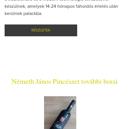
készülnek, amelyek 14-24 hónapos fahordós érlelés után
kerülnek palackba.
RÉSZLETEK
Németh János Pincészet további borai