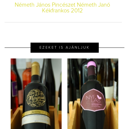
Németh János Pincészet Németh Janó
Kékfrankos 2012
EZEKET IS AJÁNLJUK