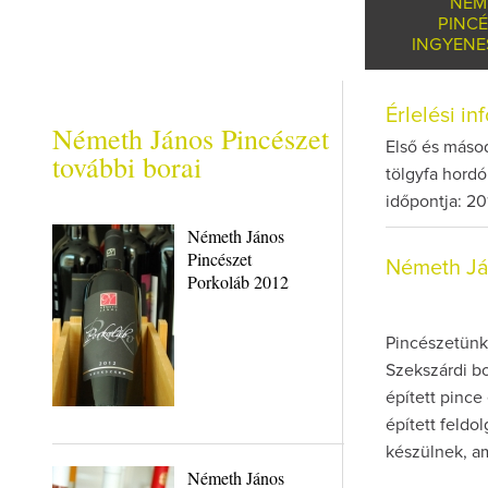
NÉM
PINC
INGYENE
Érlelési i
Németh János Pincészet
Első és másod
további borai
tölgyfa hordó
időpontja: 20
Németh János
Pincészet
Németh Já
Porkoláb 2012
Pincészetünk
Szekszárdi bo
épített pince
épített feldo
készülnek, a
Németh János