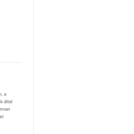
, a
k által
onnan
el