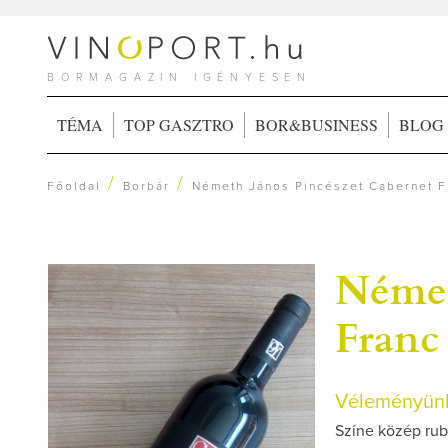
BORMAGAZIN IGÉNYESEN
TÉMA
TOP GASZTRO
BOR&BUSINESS
BLOG
/
/
Főoldal
Borbár
Németh János Pincészet Cabernet F
Német
Franc
Véleményünk
Színe közép rubi