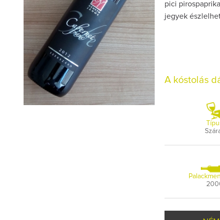
pici pirospaprik
jegyek észlelhet
A kóstolás 
Típu
Szár
Palackmen
200