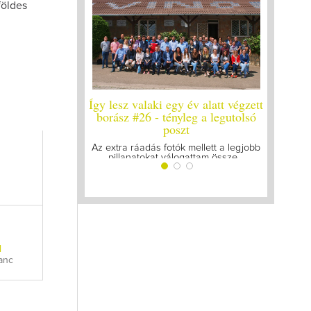
földes
y év alatt végzett
Így lesz valaki egy év alatt végzett
Így lesz
yleg a legutolsó
borász #25
bo
zt
Megírtuk a modulzáró vizsgákat, már
A járván
lázasan készülünk az utolsó...
gyű
k mellett a legjobb
ogattam össze...
l
anc