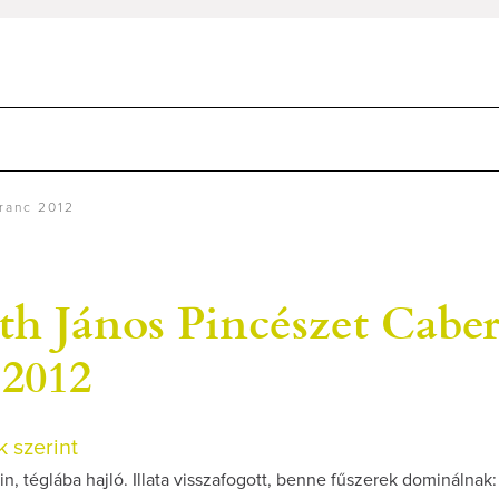
ranc 2012
h János Pincészet Cabe
 2012
 szerint
n, téglába hajló. Illata visszafogott, benne fűszerek dominálnak: