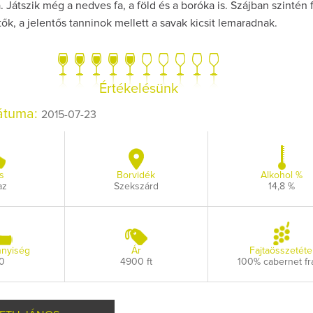
a. Játszik még a nedves fa, a föld és a boróka is. Szájban szintén 
ők, a jelentős tanninok mellett a savak kicsit lemaradnak.
Értékelésünk
Így lesz valaki eg
dátuma:
2015-07-23
borász #26 - tén
pos
Az extra ráadás fotó
pillanatokat vál
s
Borvidék
Alkohol %
az
Szekszárd
14,8 %
nyiség
Ár
Fajtaösszetéte
0
4900 ft
100% cabernet fr