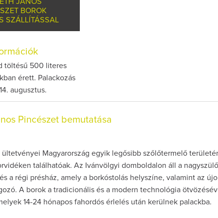
ETH JÁNOS
ÉSZET BOROK
S SZÁLLÍTÁSSAL
nformációk
 töltésű 500 literes
kban érett. Palackozás
14. augusztus.
nos Pincészet bemutatása
 ültetvényei Magyarország egyik legősibb szőlőtermelő területén
rvidéken találhatóak. Az Ivánvölgyi domboldalon áll a nagyszülő
 és a régi présház, amely a borkóstolás helyszíne, valamint az új
lgozó. A borok a tradicionális és a modern technológia ötvözésév
melyek 14-24 hónapos fahordós érlelés után kerülnek palackba.