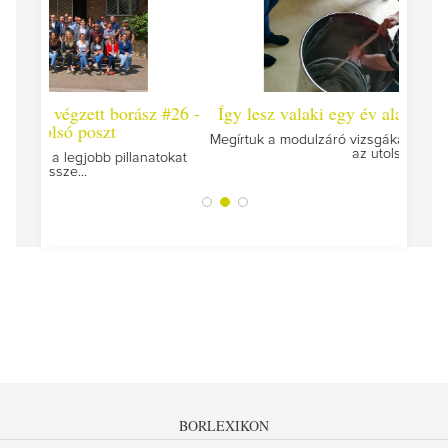
 #26 -
Így lesz valaki egy év alatt végzett borász #25
Így l
Megírtuk a modulzáró vizsgákat, már lázasan készülünk
az utolsó...
tokat
A jár
BORLEXIKON