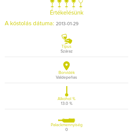
Értékelésünk
A kóstolás dátuma:
2013-01-29
Típus
Száraz
Borvidék
Valdepeñas
Alkohol %
13.0 %
Palackmennyiség
0