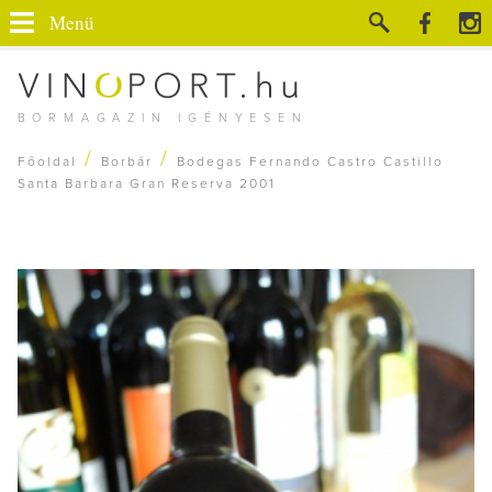
Menü
BORMAGAZIN IGÉNYESEN
/
/
Főoldal
Borbár
Bodegas Fernando Castro Castillo
Santa Barbara Gran Reserva 2001