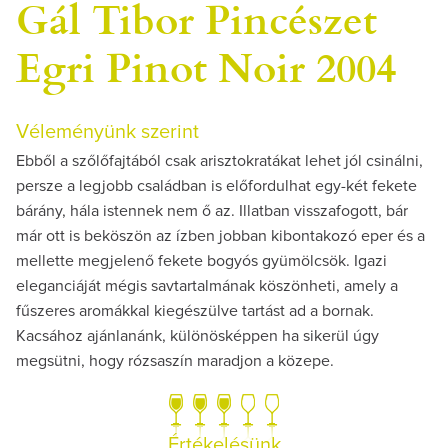
Gál Tibor Pincészet
Egri Pinot Noir 2004
Véleményünk szerint
Ebből a szőlőfajtából csak arisztokratákat lehet jól csinálni,
persze a legjobb családban is előfordulhat egy-két fekete
bárány, hála istennek nem ő az. Illatban visszafogott, bár
már ott is beköszön az ízben jobban kibontakozó eper és a
mellette megjelenő fekete bogyós gyümölcsök. Igazi
eleganciáját mégis savtartalmának köszönheti, amely a
fűszeres aromákkal kiegészülve tartást ad a bornak.
Kacsához ajánlanánk, különösképpen ha sikerül úgy
megsütni, hogy rózsaszín maradjon a közepe.
Értékelésünk