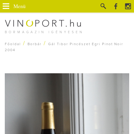
Menü
BORMAGAZIN IGÉNYESEN
/
/
Főoldal
Borbár
Gál Tibor Pincészet Egri Pinot Noir
2004