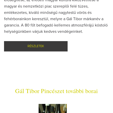
magyar és nemzetközi piac szereplői felé tüzes,
emlékezetes, kiváló minőségű nagytestű vörös és
fehérborainkon keresztül, melyre a Gál Tibor márkanév a
garancia. A 80 főt befogadó kellemes atmoszférájú kóstoló
helységünkben várjuk kedves vendégeinket.
RÉSZLETEK
Gál Tibor Pincészet további borai