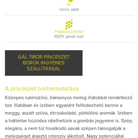
Ár
nincs adat
Fajtaösszetétel
100% pinot noir
GÁL TIBOR PINCÉSZET
BOROK INGYENES
SZÁLLÍTÁSSAL
A pincészet borbemutatása
Közepes rubinszínű, bársonyos meleg illatokkal rendelkező
bor. Illatában és ízében egyaránt felfedezhető benne a
meggy, aszalt szilva, étcsokoládé, pörkölési aromák. Ízében
a háttérbe húzódva rálelhetünk a gombás jegyekre is. Szép,
elegáns, a nem túl hivalkodó savak szépen támogatják a
melegséget árasztó intenzív alkoholt. Nagy potenciállal