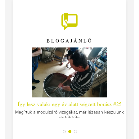
BLOGAJÁNLÓ
 #26 -
Így lesz valaki egy év alatt végzett borász #25
Így l
Megírtuk a modulzáró vizsgákat, már lázasan készülünk
az utolsó...
tokat
A jár