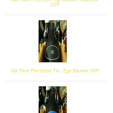
2011
Gál Tibor Pincészet Titi - Egri Bikavér 2011