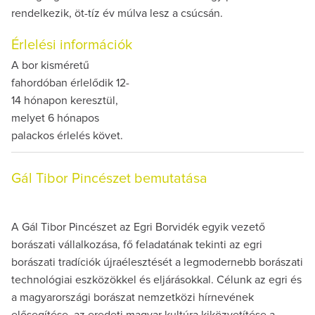
rendelkezik, öt-tíz év múlva lesz a csúcsán.
Érlelési információk
A bor kisméretű
fahordóban érlelődik 12-
14 hónapon keresztül,
melyet 6 hónapos
palackos érlelés követ.
Gál Tibor Pincészet bemutatása
A Gál Tibor Pincészet az Egri Borvidék egyik vezető
borászati vállalkozása, fő feladatának tekinti az egri
borászati tradíciók újraélesztését a legmodernebb borászati
technológiai eszközökkel és eljárásokkal. Célunk az egri és
a magyarországi borászat nemzetközi hírnevének
elősegítése, az eredeti magyar kultúra kiközvetítése a