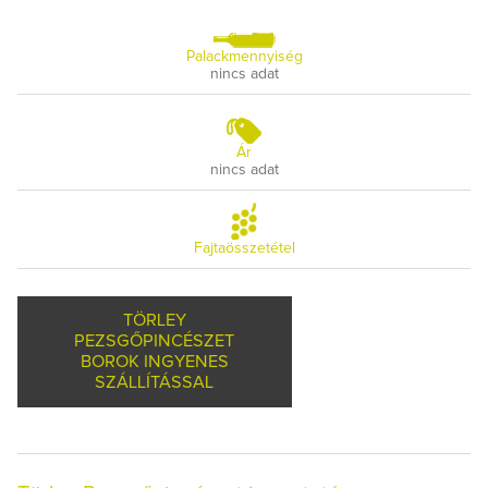
Palackmennyiség
nincs adat
Ár
nincs adat
Fajtaösszetétel
TÖRLEY
PEZSGŐPINCÉSZET
BOROK INGYENES
SZÁLLÍTÁSSAL