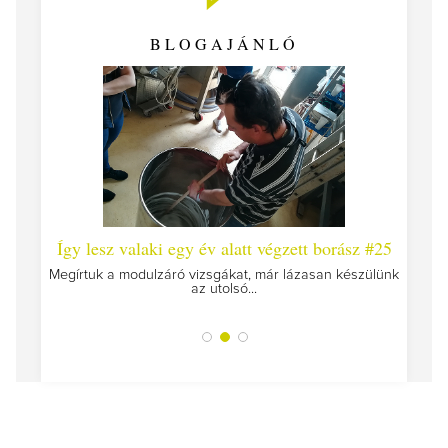
BLOGAJÁNLÓ
 #26 -
Így lesz valaki egy év alatt végzett borász #25
Így l
Megírtuk a modulzáró vizsgákat, már lázasan készülünk
az utolsó...
tokat
A jár