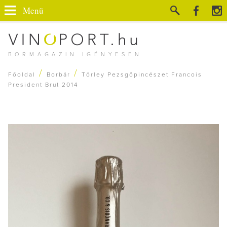
Menü
BORMAGAZIN IGÉNYESEN
/
/
Főoldal
Borbár
Törley Pezsgőpincészet Francois
President Brut 2014