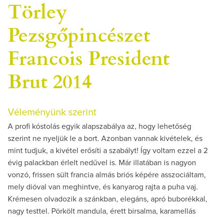
Törley
Pezsgőpincészet
Francois President
Brut 2014
Véleményünk szerint
A profi kóstolás egyik alapszabálya az, hogy lehetőség
szerint ne nyeljük le a bort. Azonban vannak kivételek, és
mint tudjuk, a kivétel erősíti a szabályt! Így voltam ezzel a 2
évig palackban érlelt nedűvel is. Már illatában is nagyon
vonzó, frissen sült francia almás briós képére asszociáltam,
mely dióval van meghintve, és kanyarog rajta a puha vaj.
Krémesen olvadozik a szánkban, elegáns, apró buborékkal,
nagy testtel. Pörkölt mandula, érett birsalma, karamellás