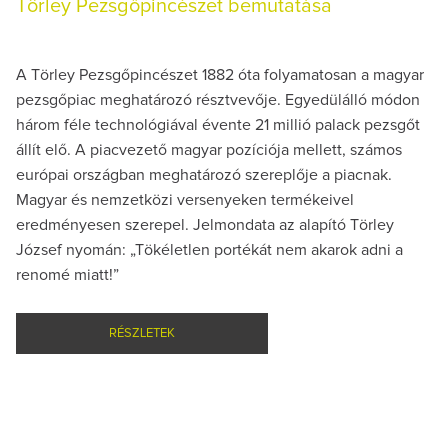
Törley Pezsgőpincészet bemutatása
A Törley Pezsgőpincészet 1882 óta folyamatosan a magyar
pezsgőpiac meghatározó résztvevője. Egyedülálló módon
három féle technológiával évente 21 millió palack pezsgőt
állít elő. A piacvezető magyar pozíciója mellett, számos
európai országban meghatározó szereplője a piacnak.
Magyar és nemzetközi versenyeken termékeivel
eredményesen szerepel. Jelmondata az alapító Törley
József nyomán: „Tökéletlen portékát nem akarok adni a
renomé miatt!”
RÉSZLETEK