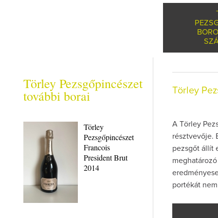
PEZS
BORO
SZÁ
Törley Pezsgőpincészet
Törley Pe
további borai
A Törley Pez
Törley
Pezsgőpincészet
résztvevője. 
Francois
pezsgőt állít
President Brut
meghatározó 
2014
eredményesen
portékát nem