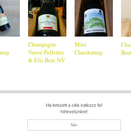
Champagne
Móri
Cha
nnay
Veuve Pelletier
Chardonnay
Bru
& Fils Brut NV
Ha tetszett a cikk iratkozz fel
hírlevelünkre!