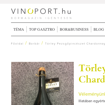
BORMAGAZIN IGÉNYESEN
TÉMA
TOP GASZTRO
BOR&BUSINESS
BLOG
/
/
Főoldal
Borbár
Törley Pezsgőpincészet Chardonna
Törle
Chard
Véleményünk
Illatában egyért