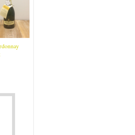
rdonnay
t