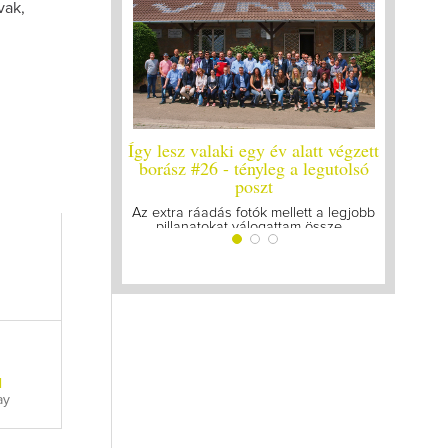
vak,
y év alatt végzett
Így lesz valaki egy év alatt végzett
Így lesz
yleg a legutolsó
borász #25
bo
zt
Megírtuk a modulzáró vizsgákat, már
A járván
lázasan készülünk az utolsó...
gyű
k mellett a legjobb
ogattam össze...
l
ay