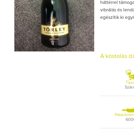
háttérrel támog
vibrálás és lend
egészítik ki egy
A kóstolás 
Típu
Szár
Palackmen
600