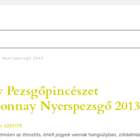
y Nyerspezsgő 2013
y Pezsgőpincészet
onnay Nyerspezsgő 2013
 szerint
elműen az élesztős, érlelt jegyek vannak hangsúlyban, zöldalmás