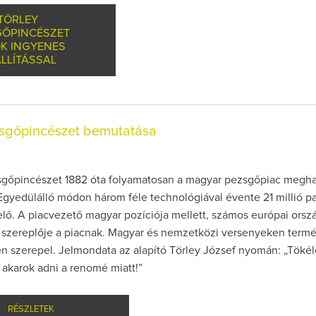
TÖRLEY
GŐPINCÉSZET
K INGYENES
LLÍTÁSSAL
zsgőpincészet bemutatása
sgőpincészet 1882 óta folyamatosan a magyar pezsgőpiac megh
Egyedülálló módon három féle technológiával évente 21 millió p
 elő. A piacvezető magyar pozíciója mellett, számos európai ors
szereplője a piacnak. Magyar és nemzetközi versenyeken termé
 szerepel. Jelmondata az alapító Törley József nyomán: „Tökél
 akarok adni a renomé miatt!”
RÉSZLETEK