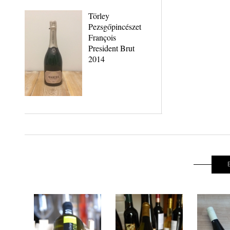
Törley
Pezsgőpincészet
François
President Brut
2014