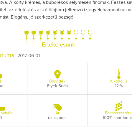
atva. A korty krémes, a buborékok selymesen finomak. Feszes sa
ület; az érlelési és a szőlőfajtára jellemző ízjegyek harmonikusan
mást. Elegáns, jó szerkezetű pezsgő.
Így lesz valaki eg
Értékelésünk
borász #26 - tén
pos
dátuma:
2017-06-01
Az extra ráadás fotó
pillanatokat vál
s
Borvidék
Alkohol %
az
Etyek-Buda
12 %
nyiség
Ár
Fajtaösszetéte
0
nincs adat
100% chardonn