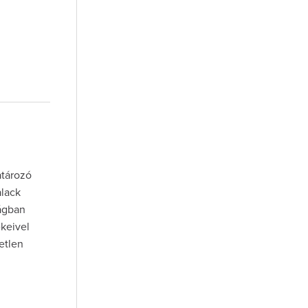
atározó
alack
zágban
keivel
etlen