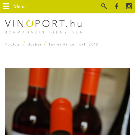
Menü
BORMAGAZIN IGÉNYESEN
/
/
Főoldal
Borbár
Takler Pince Fuxli 2013