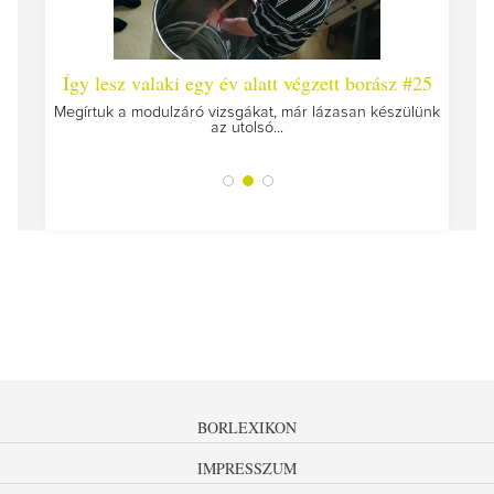
 #26 -
Így lesz valaki egy év alatt végzett borász #25
Így l
Megírtuk a modulzáró vizsgákat, már lázasan készülünk
az utolsó...
tokat
A jár
BORLEXIKON
IMPRESSZUM