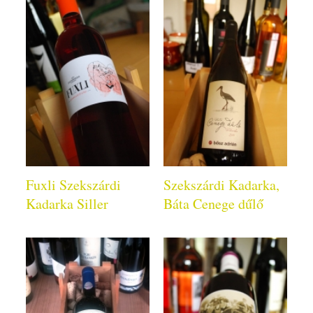
Fuxli Szekszárdi
Szekszárdi Kadarka,
Kadarka Siller
Báta Cenege dűlő