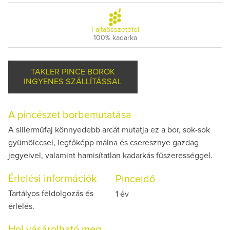
Fajtaösszetétel
100% kadarka
TAKLER PINCE BOROK
INGYENES SZÁLLÍTÁSSAL
A pincészet borbemutatása
A sillerműfaj könnyedebb arcát mutatja ez a bor, sok-sok
gyümölccsel, legfőképp málna és cseresznye gazdag
jegyeivel, valamint hamisítatlan kadarkás fűszerességgel.
Érlelési információk
Pinceidő
Tartályos feldolgozás és
1 év
érlelés.
Hol vásárolható meg