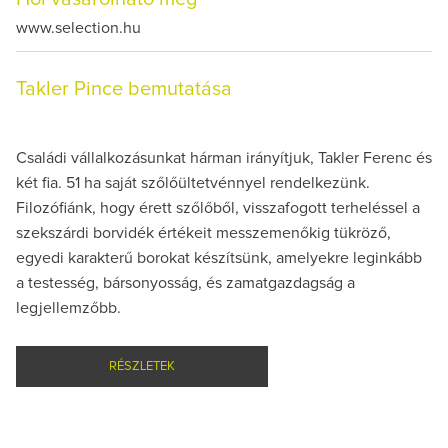
www.selection.hu
Takler Pince bemutatása
Családi vállalkozásunkat hárman irányítjuk, Takler Ferenc és
két fia. 51 ha saját szőlőültetvénnyel rendelkezünk.
Filozófiánk, hogy érett szőlőből, visszafogott terheléssel a
szekszárdi borvidék értékeit messzemenőkig tükröző,
egyedi karakterű borokat készítsünk, amelyekre leginkább
a testesség, bársonyosság, és zamatgazdagság a
legjellemzőbb.
RÉSZLETEK