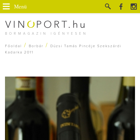
Menü
BORMAGAZIN IGÉNYESEN
/
/
Főoldal
Borbár
Dúzsi Tamás Pincéje Szekszárdi
Kadarka 2011