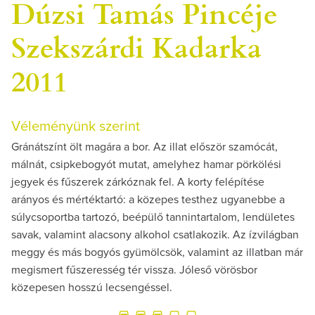
Dúzsi Tamás Pincéje
Szekszárdi Kadarka
2011
Véleményünk szerint
Gránátszínt ölt magára a bor. Az illat először szamócát,
málnát, csipkebogyót mutat, amelyhez hamar pörkölési
jegyek és fűszerek zárkóznak fel. A korty felépítése
arányos és mértéktartó: a közepes testhez ugyanebbe a
súlycsoportba tartozó, beépülő tannintartalom, lendületes
savak, valamint alacsony alkohol csatlakozik. Az ízvilágban
meggy és más bogyós gyümölcsök, valamint az illatban már
megismert fűszeresség tér vissza. Jóleső vörösbor
közepesen hosszú lecsengéssel.