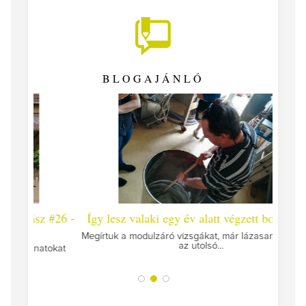
BLOGAJÁNLÓ
 #26 -
Így lesz valaki egy év alatt végzett borász #25
Így l
Megírtuk a modulzáró vizsgákat, már lázasan készülünk
az utolsó...
tokat
A jár