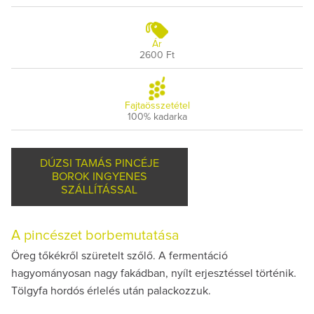
Ár
2600 Ft
Fajtaösszetétel
100% kadarka
DÚZSI TAMÁS PINCÉJE
BOROK INGYENES
SZÁLLÍTÁSSAL
A pincészet borbemutatása
Öreg tőkékről szüretelt szőlő. A fermentáció
hagyományosan nagy fakádban, nyílt erjesztéssel történik.
Tölgyfa hordós érlelés után palackozzuk.