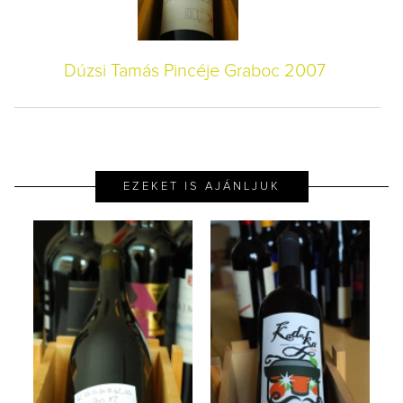
Dúzsi Tamás Pincéje Graboc 2007
EZEKET IS AJÁNLJUK