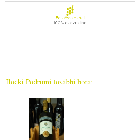
Fajtaösszetétel
100% olaszrizling
Ilocki Podrumi további borai