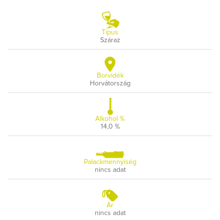
Típus
Száraz
Borvidék
Horvátország
Alkohol %
14,0 %
Palackmennyiség
nincs adat
Ár
nincs adat