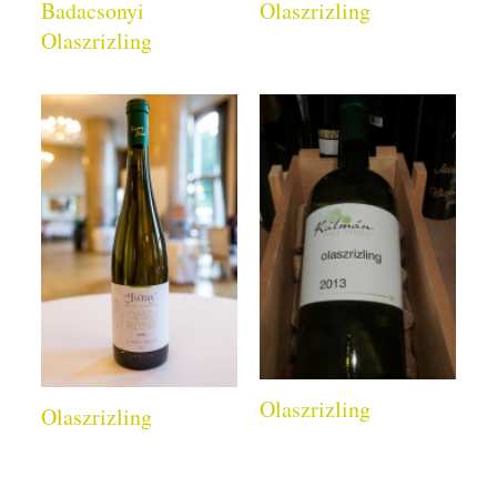
Badacsonyi
Olaszrizling
Olaszrizling
Olaszrizling
Olaszrizling