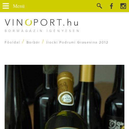
Menü
BORMAGAZIN IGÉNYESEN
/
/
Főoldal
Borbár
Ilocki Podrumi Grasevina 2012