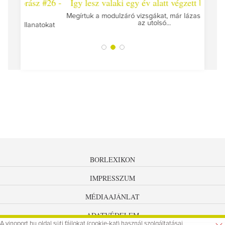
 #26 -
Így lesz valaki egy év alatt végzett borász #25
Így l
Megírtuk a modulzáró vizsgákat, már lázasan készülünk
az utolsó...
tokat
A jár
BORLEXIKON
IMPRESSZUM
MÉDIAAJÁNLAT
ADATVÉDELEM
A vinoport.hu oldal süti fájlokat (cookie-kat) használ szolgáltatásai