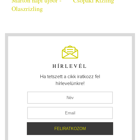
Márton napi újbor -
Csopaki Rizling
Olaszrizling
HÍRLEVÉL
Ha tetszett a cikk iratkozz fel
hírlevelünkre!