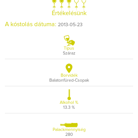
Értékelésünk
A kóstolás dátuma:
2013-05-23
Típus
Száraz
Borvidék
Balatonfüred-Csopak
Alkohol %
13.3 %
Palackmennyiség
280