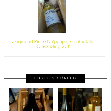
Zsigmond Pince Na'ppapa Szentantalfai
Olaszrizling 2011
EZEKET IS AJÁNLJUK