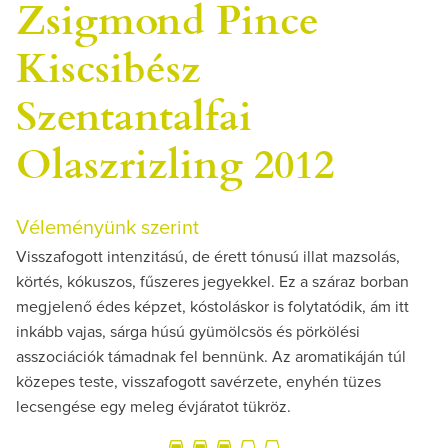
Zsigmond Pince
Kiscsibész
Szentantalfai
Olaszrizling 2012
Véleményünk szerint
Visszafogott intenzitású, de érett tónusú illat mazsolás,
körtés, kókuszos, fűszeres jegyekkel. Ez a száraz borban
megjelenő édes képzet, kóstoláskor is folytatódik, ám itt
inkább vajas, sárga húsú gyümölcsös és pörkölési
asszociációk támadnak fel bennünk. Az aromatikáján túl
közepes teste, visszafogott savérzete, enyhén tüzes
lecsengése egy meleg évjáratot tükröz.