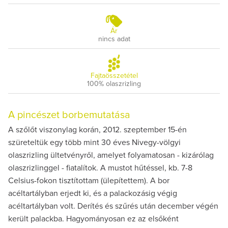
Ár
nincs adat
Fajtaösszetétel
100% olaszrizling
A pincészet borbemutatása
A szőlőt viszonylag korán, 2012. szeptember 15-én
szüreteltük egy több mint 30 éves Nivegy-völgyi
olaszrizling ültetvényről, amelyet folyamatosan - kizárólag
olaszrizlinggel - fiatalítok. A mustot hűtéssel, kb. 7-8
Celsius-fokon tisztítottam (ülepítettem). A bor
acéltartályban erjedt ki, és a palackozásig végig
acéltartályban volt. Derítés és szűrés után december végén
került palackba. Hagyományosan ez az elsőként