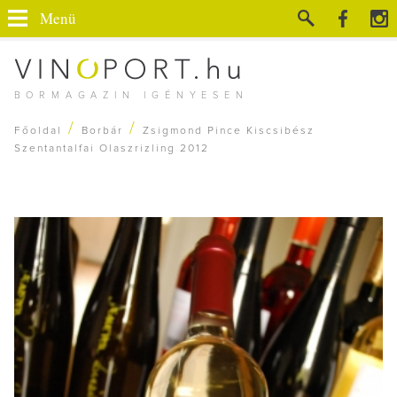
Menü
BORMAGAZIN IGÉNYESEN
/
/
Főoldal
Borbár
Zsigmond Pince Kiscsibész
Szentantalfai Olaszrizling 2012