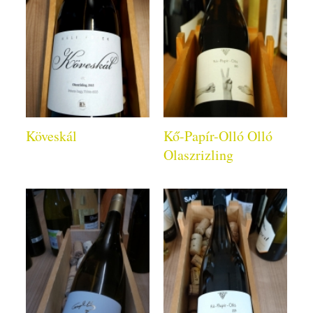
Köveskál
Kő-Papír-Olló Olló
Olaszrizling