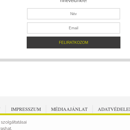
hírlevelünkre!
N
IMPRESSZUM
MÉDIAAJÁNLAT
ADATVÉDEL
 szolgáltatásai
vashat.