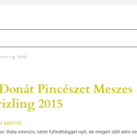
rizling 2015
 Donát Pincészet Meszes
izling 2015
 szerint
r. Illata intenzív, némi fülledtséggel nyit, de megéri időt adni ne