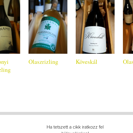
onyi
Olaszrizling
Köveskál
Olas
zling
Ha tetszett a cikk iratkozz fel