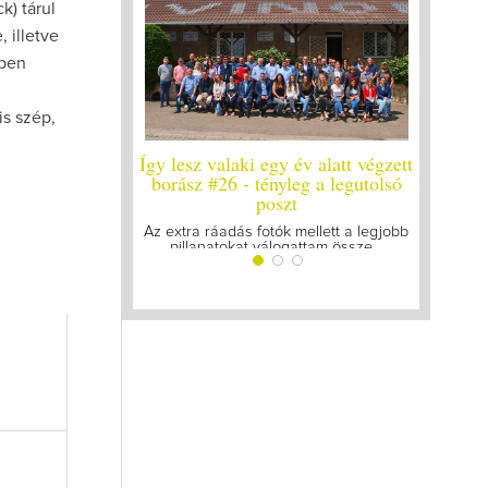
k) tárul
, illetve
épen
is szép,
y év alatt végzett
Így lesz valaki egy év alatt végzett
Így lesz
yleg a legutolsó
borász #25
bo
zt
Megírtuk a modulzáró vizsgákat, már
A járván
lázasan készülünk az utolsó...
gyű
k mellett a legjobb
ogattam össze...