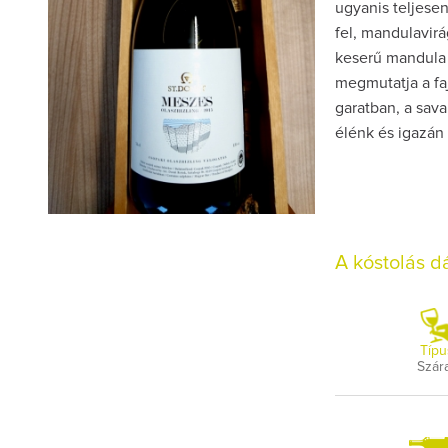
ugyanis teljesen
fel, mandulavirá
keserű mandula í
megmutatja a faj
garatban, a sava
élénk és igazán
A kóstolás 
Típu
Szár