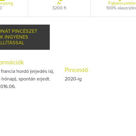
nyiség
Ár
Fajtaösszetéte
0
3200 ft
100% olaszrizli
ONÁT PINCÉSZET
K INGYENES
LLÍTÁSSAL
nformációk
Pinceidő
francia hordó (erjedés is),
6 hónap), spontán erjedt.
2020-ig
2016.06.