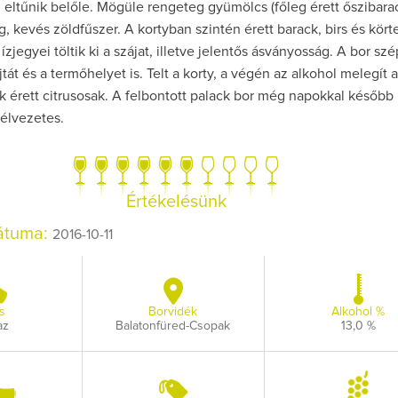
 eltűnik belőle. Mögüle rengeteg gyümölcs (főleg érett őszibarac
g, kevés zöldfűszer. A kortyban szintén érett barack, birs és körte
zjegyei töltik ki a szájat, illetve jelentős ásványosság. A bor sz
tát és a termőhelyet is. Telt a korty, a végén az alkohol melegít a
k érett citrusosak. A felbontott palack bor még napokkal később 
 élvezetes.
Így lesz valaki eg
borász #26 - tén
pos
Az extra ráadás fotó
Értékelésünk
pillanatokat vál
dátuma:
2016-10-11
s
Borvidék
Alkohol %
az
Balatonfüred-Csopak
13,0 %