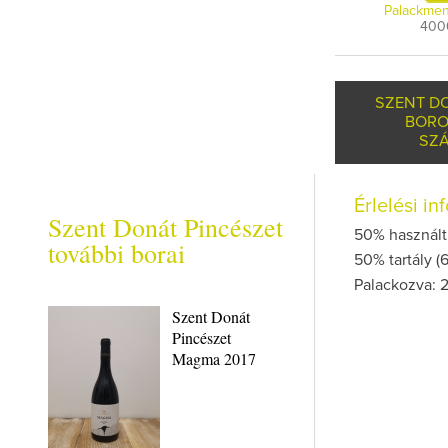
Palackmen
400
SZENT D
BORO
SZÁ
Érlelési i
Szent Donát Pincészet
50% használt 
további borai
50% tartály (
Palackozva: 
Szent Donát
Pincészet
Magma 2017