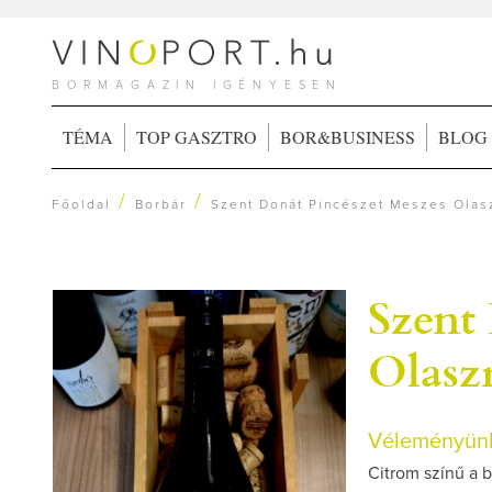
BORMAGAZIN IGÉNYESEN
TÉMA
TOP GASZTRO
BOR&BUSINESS
BLOG
/
/
Főoldal
Borbár
Szent Donát Pincészet Meszes Olasz
Szent
Olaszr
Véleményünk
Citrom színű a bo