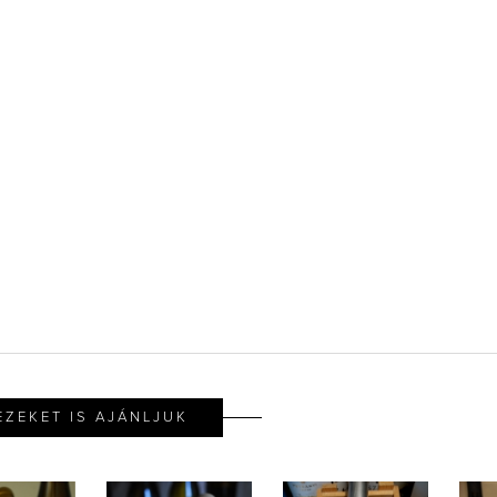
EZEKET IS AJÁNLJUK