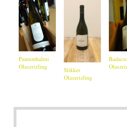
Pannonhalmi
Badacs
Olaszrizling
Olaszri
Slikker
Olaszrizling