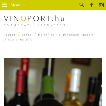
Menü
BORMAGAZIN IGÉNYESEN
/
/
Főoldal
Borbár
Molnár és Fiai Pincészet Abasári
Olaszrizling 2013