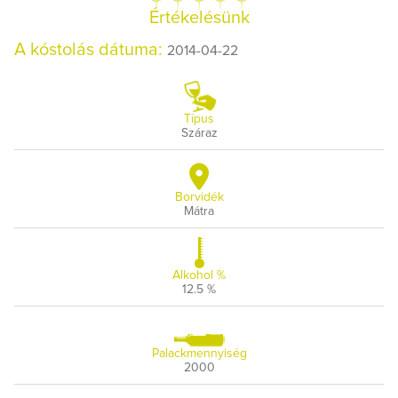
Értékelésünk
A kóstolás dátuma:
2014-04-22
Típus
Száraz
Borvidék
Mátra
Alkohol %
12.5 %
Palackmennyiség
2000