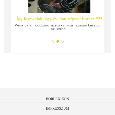
 #26 -
Így lesz valaki egy év alatt végzett borász #25
Így l
Megírtuk a modulzáró vizsgákat, már lázasan készülünk
az utolsó...
tokat
A jár
BORLEXIKON
IMPRESSZUM