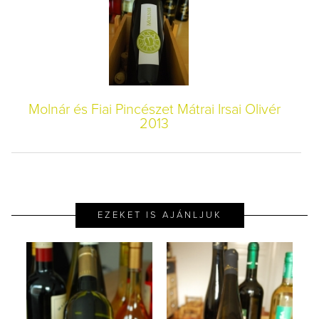
Molnár és Fiai Pincészet Mátrai Irsai Olivér
2013
EZEKET IS AJÁNLJUK