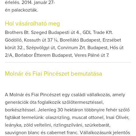
érlelés. 2014. január 27-
én palackozták.
Hol vásárolható meg
Brothers Bt. Szeged Budapesti út 4., GDL Trade Kft.
Gödöllő, Kossuth út 37 ¼, Borellátó Budapest, Erzsébet
körút 32., Szépvölgyi út, Corvinum Zrt. Budapest, Hős út
2/A, Borlabor Étterem Budapest, Veres Pálné út 7.
Molnár és Fiai Pincészet bemutatása
A Molnár és Fiai Pincészet egy családi vállalkozás, amely
generációk óta foglalkozik szőlőtermesztéssel,
borkészítéssel. Jelenleg 30 hektáron többnyire fehér szőlő
fajtákat termelünk: olaszrizling, muscat ottonel, Irsai Olivér,
leányka, zöld veltelini, rizlingszilváni, szürkebarát,
sauvignon blanc és cabernet franc. Vállalkozásunk jelentős