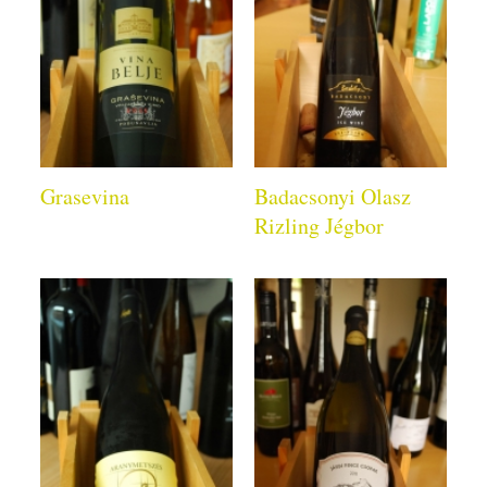
Grasevina
Badacsonyi Olasz
Rizling Jégbor