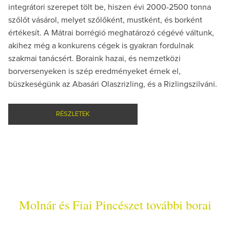
integrátori szerepet tölt be, hiszen évi 2000-2500 tonna
szőlőt vásárol, melyet szőlőként, mustként, és borként
értékesít. A Mátrai borrégió meghatározó cégévé váltunk,
akihez még a konkurens cégek is gyakran fordulnak
szakmai tanácsért. Boraink hazai, és nemzetközi
borversenyeken is szép eredményeket érnek el,
büszkeségünk az Abasári Olaszrizling, és a Rizlingszilváni.
RÉSZLETEK
Molnár és Fiai Pincészet további borai