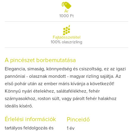
Ár
1000 Ft
Fajtaösszetétel
100% olaszrizling
A pincészet borbemutatása
Elegancia, simaság, könnyedség és csiszoltság, ez az igazi
pannóniai - olasznak mondott - magyar rizling sajátja. Az
első pohár után az ember máris kívánja a következőt!
Könnyű nyári ételekhez, salátafélékhez, fehér
szárnyasokhoz, roston sült, vagy párolt fehér halakhoz
ideális kísérő.
Érlelési információk
Pinceidő
tartályos feldolgozás és
1 év