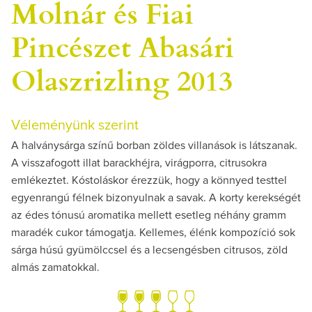
Molnár és Fiai
Pincészet Abasári
Olaszrizling 2013
Véleményünk szerint
A halványsárga színű borban zöldes villanások is látszanak.
A visszafogott illat barackhéjra, virágporra, citrusokra
emlékeztet. Kóstoláskor érezzük, hogy a könnyed testtel
egyenrangú félnek bizonyulnak a savak. A korty kerekségét
az édes tónusú aromatika mellett esetleg néhány gramm
maradék cukor támogatja. Kellemes, élénk kompozíció sok
sárga húsú gyümölccsel és a lecsengésben citrusos, zöld
almás zamatokkal.