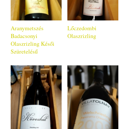
Aranymetszés
Lőczedombi
Badacsonyi
Olaszrizling
Olaszrizling Késői
Szüretelésű