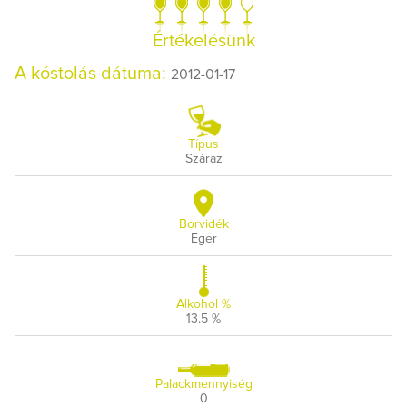
Értékelésünk
A kóstolás dátuma:
2012-01-17
Típus
Száraz
Borvidék
Eger
Alkohol %
13.5 %
Palackmennyiség
0