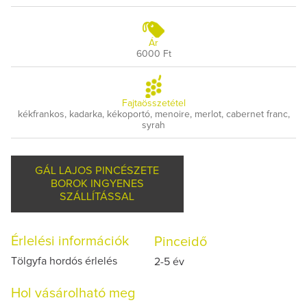
Ár
6000 Ft
Fajtaösszetétel
kékfrankos, kadarka, kékoportó, menoire, merlot, cabernet franc,
syrah
GÁL LAJOS PINCÉSZETE
BOROK INGYENES
SZÁLLÍTÁSSAL
Érlelési információk
Pinceidő
Tölgyfa hordós érlelés
2-5 év
Hol vásárolható meg