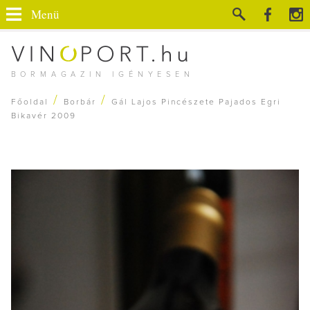
Menü
BORMAGAZIN IGÉNYESEN
/
/
Főoldal
Borbár
Gál Lajos Pincészete Pajados Egri
Bikavér 2009