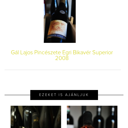
Gál Lajos Pincészete Egri Bikavér Superior
2008
EZEKET IS AJÁNLJUK