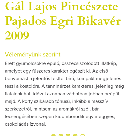
Gál Lajos Pincészete
Pajados Egri Bikavér
2009
Véleményünk szerint
Érett gyümölcsökre épülő, összecsiszolódott illatkép,
amelyet egy fűszeres karakter egészít ki. Az első
benyomást a jelentős testtel bíró, kompakt megjelenés
teszi a kóstolóra. A tanninérzet karakteres, jelenleg még
fiatalnak hat, idővel azonban várhatóan jobban beépül
majd. A korty szikárabb tónusú, inkább a masszív
szerkezetről, mintsem az aromákról szól, bár
lecsengésében szépen kidomborodik egy meggyes,
csokoládés ízvonal.