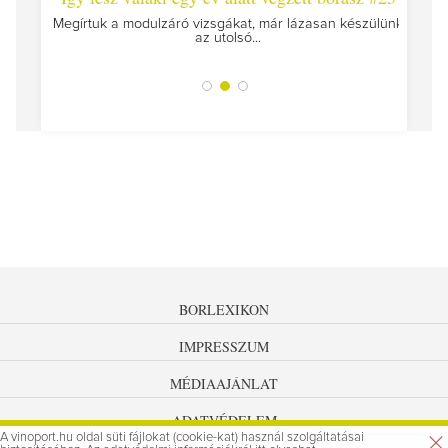
Megírtuk a modulzáró vizsgákat, már lázasan készülünk
az utolsó...
tokat
A jár
BORLEXIKON
IMPRESSZUM
MÉDIAAJÁNLAT
ADATVÉDELEM
A vinoport.hu oldal süti fájlokat (cookie-kat) használ szolgáltatásai