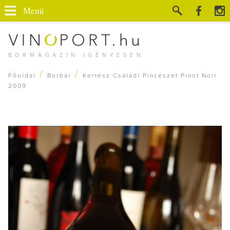
Menü
BORMAGAZIN IGÉNYESEN
/
/
Főoldal
Borbár
Kertész Családi Pincészet Pinot Noir
2009