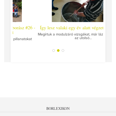
 #26 -
Így lesz valaki egy év alatt végzett borász #25
Így l
Megírtuk a modulzáró vizsgákat, már lázasan készülünk
az utolsó...
tokat
A jár
BORLEXIKON