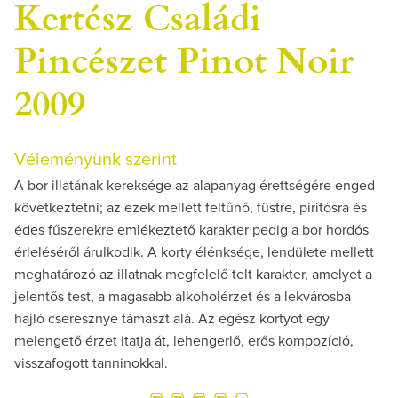
Kertész Családi
Pincészet Pinot Noir
2009
Véleményünk szerint
A bor illatának kereksége az alapanyag érettségére enged
következtetni; az ezek mellett feltűnő, füstre, pirítósra és
édes fűszerekre emlékeztető karakter pedig a bor hordós
érleléséről árulkodik. A korty élénksége, lendülete mellett
meghatározó az illatnak megfelelő telt karakter, amelyet a
jelentős test, a magasabb alkoholérzet és a lekvárosba
hajló cseresznye támaszt alá. Az egész kortyot egy
melengető érzet itatja át, lehengerlő, erős kompozíció,
visszafogott tanninokkal.