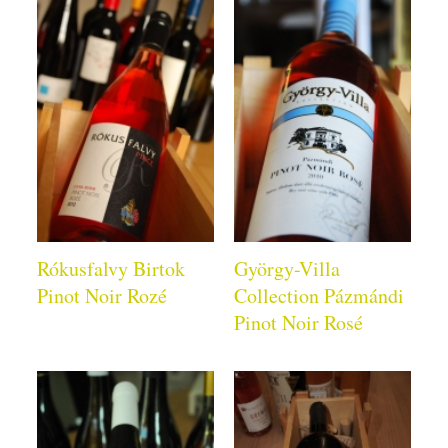
Rókusfalvy Birtok
György-Villa
Pinot Noir Rozé
Collection Pázmándi
Pinot Noir Rosé