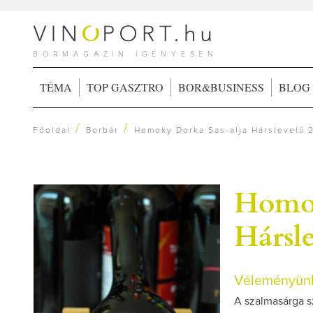
BORMAGAZIN IGÉNYESEN
TÉMA
TOP GASZTRO
BOR&BUSINESS
BLOG
/
/
Főoldal
Borbár
Homoky Dorka Sas-alja Hárslevelű 
Homok
Hársle
Véleményünk
A szalmasárga sz