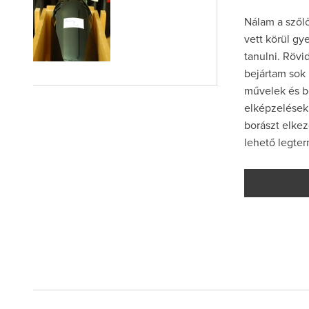
Nálam a szőlő
vett körül gy
tanulni. Rövi
bejártam sok
művelek és bo
elképzelések
borászt elke
lehető legte