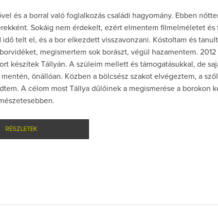
vel és a borral való foglalkozás családi hagyomány. Ebben nőtte
erekként. Sokáig nem érdekelt, ezért elmentem filmelméletet és f
d idő telt el, és a bor elkezdett visszavonzani. Kóstoltam és tanul
 borvidéket, megismertem sok borászt, végül hazamentem. 2012 
rt készítek Tállyán. A szüleim mellett és támogatásukkal, de saj
 mentén, önállóan. Közben a bölcsész szakot elvégeztem, a sző
zdtem. A célom most Tállya dűlőinek a megismerése a borokon ke
rmészetesebben.
RÉSZLETEK