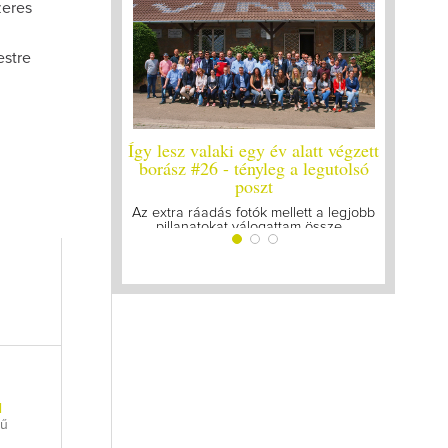
zeres
estre
Így lesz valaki egy év alatt végzett
Így lesz vala
borász #26 - tényleg a legutolsó
b
poszt
Megírtuk a mo
lázasan ké
Az extra ráadás fotók mellett a legjobb
pillanatokat válogattam össze...
l
lű