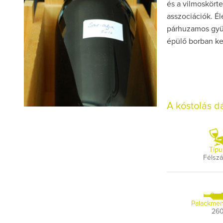
és a vilmoskört
asszociációk. Élé
párhuzamos gyü
épülő borban ke
A kóstolás 
Típu
Félszá
Palackmen
26