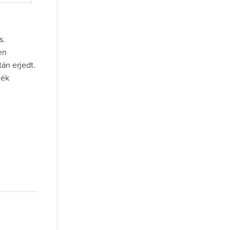
s.
en
tán erjedt.
ték