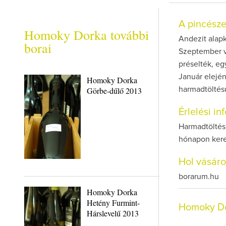
A pincész
Homoky Dorka további
Andezit alap
borai
Szeptember v
préselték, eg
Január elején
Homoky Dorka
Görbe-dűlő 2013
harmadtöltés
Érlelési i
Harmadtöltés
hónapon kere
Hol vásár
borarum.hu
Homoky Dorka
Hetény Furmint-
Homoky Do
Hárslevelű 2013