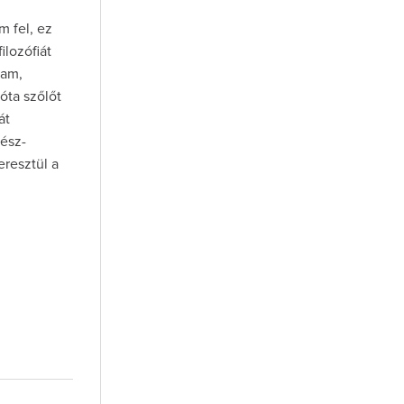
m fel, ez
ilozófiát
tam,
óta szőlőt
át
lész-
resztül a