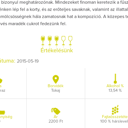
e bizonyul meghatározónak. Mindezeket finoman keretezik a fűs
nken lép fel a korty, és az erőteljes savaknak, valamint az illattal
mölcsösségnek hála zamatosnak hat a kompozíció. A közepes t
vés maradék cukrot fedezünk fel.
Értékelésünk
dátuma:
2015-05-19
s
Borvidék
Alkohol %
raz
Tokaj
13,54 %
nyiség
Ár
Fajtaösszetéte
0
2200 Ft
100 % hársleve