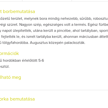
et borbemutatása
kőzetű terület, melynek bora mindig nehezebb, sűrűbb, robosztu
égi szüret. Nagyon szép, egészséges volt a termés. Egész fürtb
y napot ülepítették, utána került a pincébe, ahol tartályban, spon
 fejtették le, és ismét tartályba került, ahonnan márciusban áttet
ű tölgyfahordóba. Augusztus közepén palackozták.
nformációk
ű hordókban érlelőtött 5-6
sztül.
olható meg
rka bemutatása