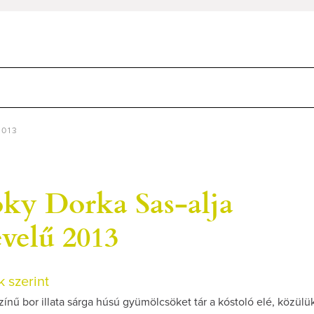
2013
y Dorka Sas-alja
velű 2013
 szerint
ínű bor illata sárga húsú gyümölcsöket tár a kóstoló elé, közülü