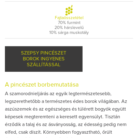
Fajtaösszetétel
70% furmint
20% hárslevelű
10% sárga muskotály
SZEPSY PINCÉSZET
BOROK INGYENES
SZÁLLÍTÁSSAL
A pincészet borbemutatása
A szamorodnieljárás az egyik legtermészetesebb,
legszerethetőbb a természetes édes borok világában. Az
aszúszemek és az egészséges és túlérett bogyók együtt
képesek megteremteni a keresett egyensúlyt. Tisztán
érződik a talaj és az ásványosság, az édesség pedig nem
elfed, csak díszít. Könnyebben fogyasztható, őrült