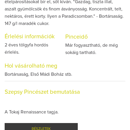
ételpárosításokat bír el, sőt kíván. "Gazdag, tiszta illat,
aszalt gyümölcsök és finom ásványosság. Koncentrált, telt,
nektáros, érett korty. Ilyen a Paradicsomban." - Bortársaság.
147 g/l maradék cukor.
Érlelési információk
Pinceidő
2 éves tölgyfa hordós
Már fogyasztható, de még
érlelés.
sokáig tartható.
Hol vásárolható meg
Bortársaság, Első Mádi Boház stb.
Szepsy Pincészet bemutatása
A Tokaj Renaissance tagja.
RÉSZLETEK