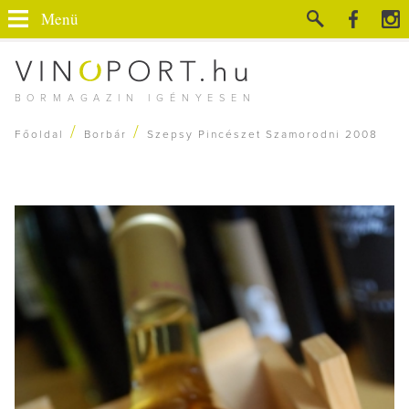
Menü
BORMAGAZIN IGÉNYESEN
/
/
Főoldal
Borbár
Szepsy Pincészet Szamorodni 2008