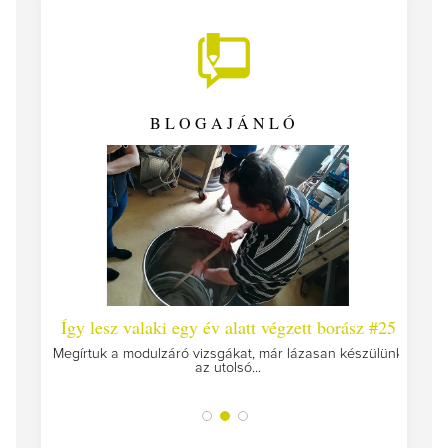
BLOGAJÁNLÓ
 #26 -
Így lesz valaki egy év alatt végzett borász #25
Így l
Megírtuk a modulzáró vizsgákat, már lázasan készülünk
az utolsó...
tokat
A jár