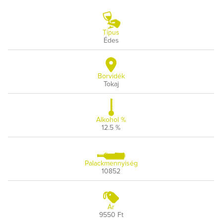
Típus
Édes
Borvidék
Tokaj
Alkohol %
12.5 %
Palackmennyiség
10852
Ár
9550 Ft