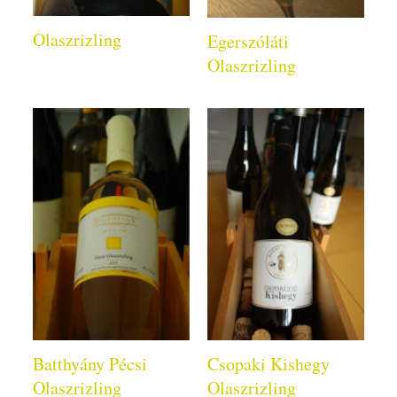
Olaszrizling
Egerszóláti
Olaszrizling
Batthyány Pécsi
Csopaki Kishegy
Olaszrizling
Olaszrizling