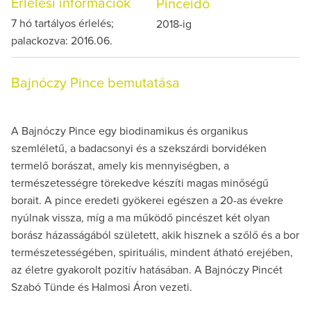
Érlelési információk
Pinceidő
7 hó tartályos érlelés;
2018-ig
palackozva: 2016.06.
Bajnóczy Pince bemutatása
A Bajnóczy Pince egy biodinamikus és organikus
szemléletű, a badacsonyi és a szekszárdi borvidéken
termelő borászat, amely kis mennyiségben, a
természetességre törekedve készíti magas minőségű
borait. A pince eredeti gyökerei egészen a 20-as évekre
nyúlnak vissza, míg a ma működő pincészet két olyan
borász házasságából született, akik hisznek a szőlő és a bor
természetességében, spirituális, mindent átható erejében,
az életre gyakorolt pozitív hatásában. A Bajnóczy Pincét
Szabó Tünde és Halmosi Áron vezeti.