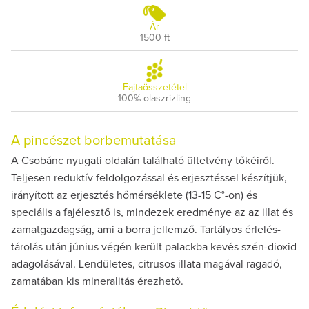
Ár
1500 ft
Fajtaösszetétel
100% olaszrizling
A pincészet borbemutatása
A Csobánc nyugati oldalán található ültetvény tőkéiről.
Teljesen reduktív feldolgozással és erjesztéssel készítjük,
irányított az erjesztés hőmérséklete (13-15 C°-on) és
speciális a fajélesztő is, mindezek eredménye az az illat és
zamatgazdagság, ami a borra jellemző. Tartályos érlelés-
tárolás után június végén került palackba kevés szén-dioxid
adagolásával. Lendületes, citrusos illata magával ragadó,
zamatában kis mineralitás érezhető.