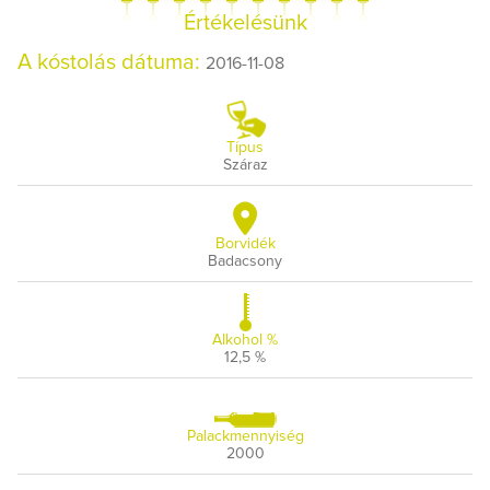
Értékelésünk
A kóstolás dátuma:
2016-11-08
Típus
Száraz
Borvidék
Badacsony
Alkohol %
12,5 %
Palackmennyiség
2000