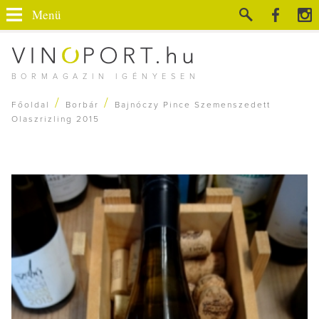
Menü
BORMAGAZIN IGÉNYESEN
/
/
Főoldal
Borbár
Bajnóczy Pince Szemenszedett
Olaszrizling 2015