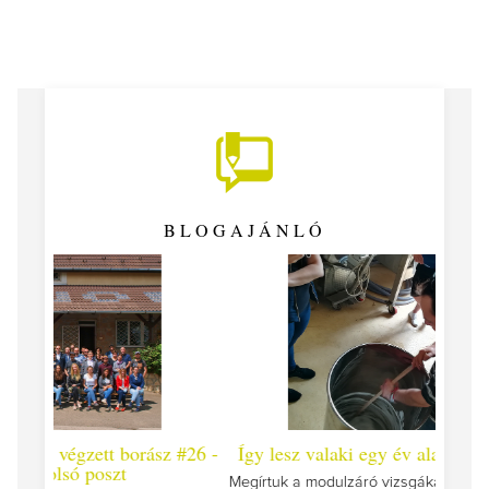
BLOGAJÁNLÓ
 #26 -
Így lesz valaki egy év alatt végzett borász #25
Így l
Megírtuk a modulzáró vizsgákat, már lázasan készülünk