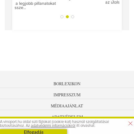
az utolsó...
tokat
A jár
BORLEXIKON
IMPRESSZUM
MÉDIAAJÁNLAT
ADATVÉDELEM
A vinoport.hu oldal süti fájlokat (cookie-kat) használ szolgáltatásai
biztosításához. Az
adatvédelmi információkról
itt olvashat.
Elfogadás