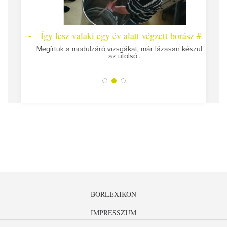
 #26 -
Így lesz valaki egy év alatt végzett borász #25
Így l
Megírtuk a modulzáró vizsgákat, már lázasan készülünk
az utolsó...
tokat
A jár
BORLEXIKON
IMPRESSZUM