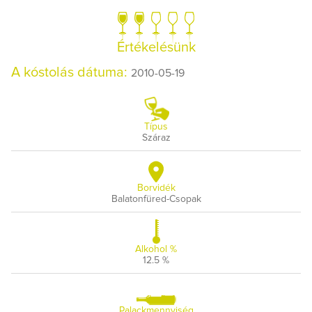
Értékelésünk
A kóstolás dátuma:
2010-05-19
Típus
Száraz
Borvidék
Balatonfüred-Csopak
Alkohol %
12.5 %
Palackmennyiség