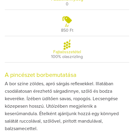
0
Ár
850 Ft
Fajtaösszetétel
100% olaszrizling
A pincészet borbemutatása
A bor színe zöldes, apró sárgás reflexekkel. Illatában
csodálatosan érezhető sárgadinnye, szőlő és bodza
keveréke. Ízében üdítően savas, ropogós. Lecsengése
közepesen hosszú. Utóízében megjelenik a
keserűmandula. Ételként ajánljunk hozzá egy könnyed
salátát ruccolával, szőlővel, pirított mandulával,
balzsamecettel.