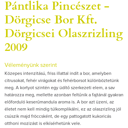
Pántlika Pincészet -
Dörgicse Bor Kft.
Dörgicsei Olaszrizling
2009
Véleményünk szerint
Közepes intenzitású, friss illattal indít a bor, amelyben
citrusokat, fehér virágokat és fehérborsot különböztetünk
meg. A kortyot szintén egy üdítő szerkezeti elem, a sav
határozza meg, mellette azonban feltűnik a fajtánál gyakran
előforduló keserűmandula aroma is. A bor azt üzeni, az
életet nem kell mindig túlkomplikálni, ez az olaszrizling jól
csúszik majd fröccsként, de egy pattogatott kukoricás
otthoni mozizást is elkísérhetünk vele.