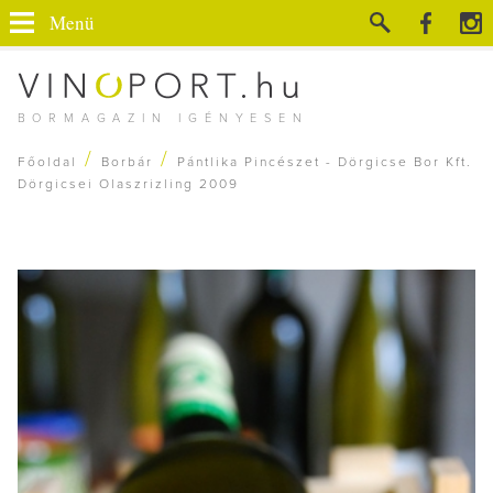
Menü
BORMAGAZIN IGÉNYESEN
/
/
Főoldal
Borbár
Pántlika Pincészet - Dörgicse Bor Kft.
Dörgicsei Olaszrizling 2009