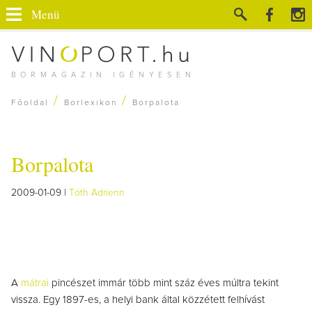
Menü
BORMAGAZIN IGÉNYESEN
/
/
Főoldal
Borlexikon
Borpalota
Borpalota
2009-01-09 |
Tóth Adrienn
A
mátrai
pincészet immár több mint száz éves múltra tekint
vissza. Egy 1897-es, a helyi bank által közzétett felhívást