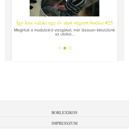
 #26 -
Így lesz valaki egy év alatt végzett borász #25
Így l
Megírtuk a modulzáró vizsgákat, már lázasan készülünk
az utolsó...
tokat
A jár
BORLEXIKON
IMPRESSZUM