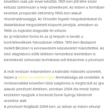
követően csak pár évvel később, 1901-ben jött létre közel
kétszáz üzletrésszel a helyi szövetkezet. Az ebben a formában
kevésbé prosperáló intézmény 1905-ben alakult
részvénytársasággá. Az Oroszlán fogadó megvásárlásával és
átalakításával megszületett központi pincéjük, amelyben az
1906-os évjáratot dolgozták fel először.
Az új működési forma és az új helyszín is bevált, a
borértékesítések fokozatosan nőttek. 1910-ben Budapest
mellett Bécsben is kereskedelmi képviseletet működtettek. Az
első világháború előtti időkben nemzetközi tekintetben is
kiemelkedő színvonalú technikával volt felszerelve a pincészet.
A múlt rendszer évtizedeiben a különálló működés szünetelt,
hiszen a
Mátrai borvidéket
Eger
fennhatósága alá rendelték. A
rendszerváltást követően több tulajdonos is megfordult az újra
alakuló pincészet életében, azonban 2004 óta immár biztos
kezekben nyugszik a borászat Dunai György Sándorné
vezetése alatt.
A pincészet felújítását 2004-ben, az abban az évben elhunyt