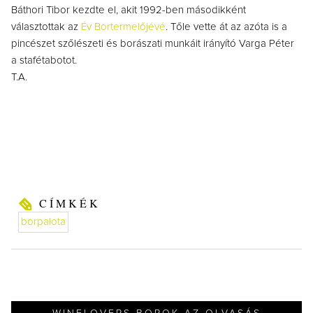
Báthori Tibor kezdte el, akit 1992-ben másodikként
választottak az
Év Bortermelőjévé
. Tőle vette át az azóta is a
pincészet szőlészeti és borászati munkáit irányító Varga Péter
a stafétabotot.
T.A.
CÍMKÉK
borpalota