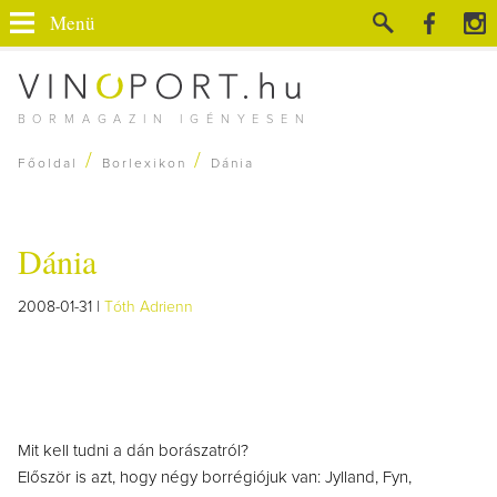
Menü
BORMAGAZIN IGÉNYESEN
/
/
Főoldal
Borlexikon
Dánia
Dánia
2008-01-31 |
Tóth Adrienn
Mit kell tudni a dán borászatról?
Először is azt, hogy négy borrégiójuk van: Jylland, Fyn,