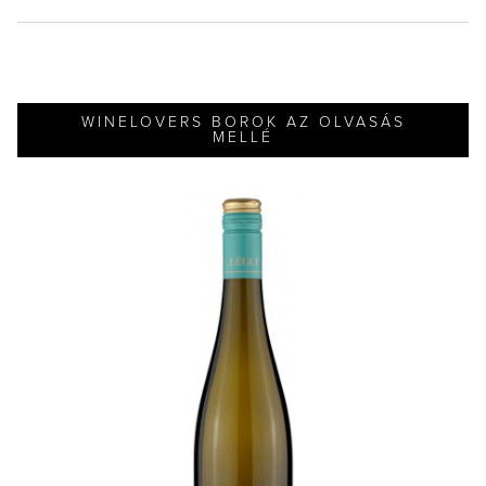
WINELOVERS BOROK AZ OLVASÁS
MELLÉ