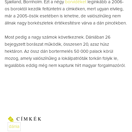
Sjælland, Bornholm. Ezt a négy
borvidéket
leginkább a 2006-
os boroktól kezdik feltüntetni a címkéken, mert ugyan elvileg,
már a 2005-ösök esetében is lehetne, de valószínűleg nem
állnak nagy borkészletek értékesítésre várva a dán pincékben.
Most pedig a nagy számok következnek. Dániában 26
bejegyzett borászat működik, összesen 20, azaz húsz
hektáron. Az össz dán bortermelés 50 000 palack körül
mozog, amely valószínűleg a lokálpatrióták torkán folyik le,
legalábbis eddig még nem kaptunk hírt magyar forgalmazóról.
CÍMKÉK
dánia