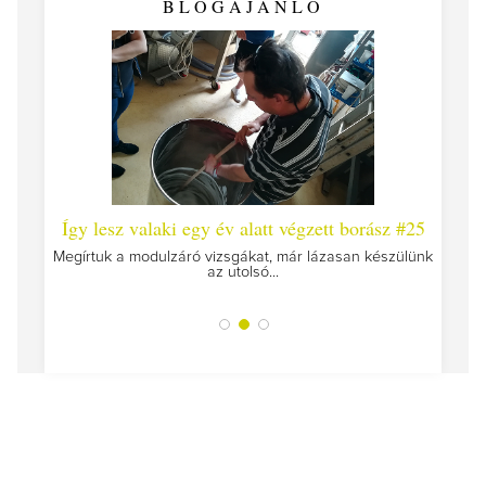
BLOGAJÁNLÓ
 #26 -
Így lesz valaki egy év alatt végzett borász #25
Így l
Megírtuk a modulzáró vizsgákat, már lázasan készülünk
az utolsó...
tokat
A jár