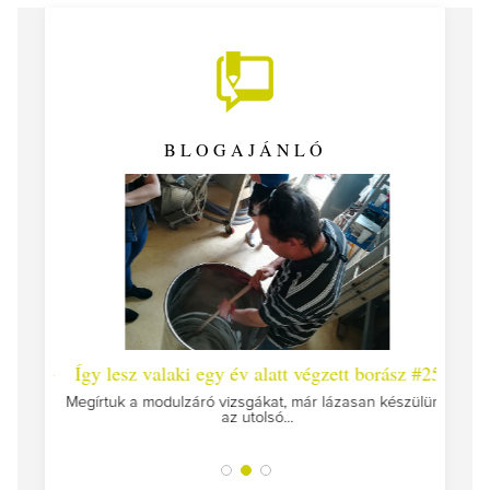
BLOGAJÁNLÓ
 #26 -
Így lesz valaki egy év alatt végzett borász #25
Így l
Megírtuk a modulzáró vizsgákat, már lázasan készülünk
az utolsó...
tokat
A jár