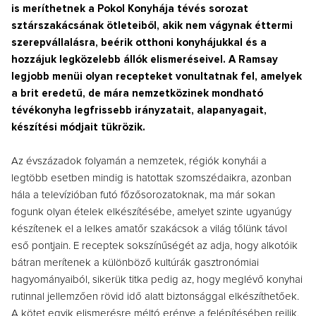
is meríthetnek a Pokol Konyhája tévés sorozat
sztárszakácsának ötleteiből, akik nem vágynak éttermi
szerepvállalásra, beérik otthoni konyhájukkal és a
hozzájuk legközelebb állók elismeréseivel. A Ramsay
legjobb menüi olyan recepteket vonultatnak fel, amelyek
a brit eredetű, de mára nemzetközinek mondható
tévékonyha legfrissebb irányzatait, alapanyagait,
készítési módjait tükrözik.
Az évszázadok folyamán a nemzetek, régiók konyhái a
legtöbb esetben mindig is hatottak szomszédaikra, azonban
hála a televízióban futó főzősorozatoknak, ma már sokan
fogunk olyan ételek elkészítésébe, amelyet szinte ugyanúgy
készítenek el a lelkes amatőr szakácsok a világ tőlünk távol
eső pontjain. E receptek sokszínűségét az adja, hogy alkotóik
bátran merítenek a különböző kultúrák gasztronómiai
hagyományaiból, sikerük titka pedig az, hogy meglévő konyhai
rutinnal jellemzően rövid idő alatt biztonsággal elkészíthetőek.
A kötet egyik elismerésre méltó erénye a felépítésében rejlik,