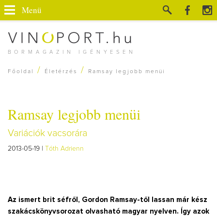
Menü
BORMAGAZIN IGÉNYESEN
/
/
Főoldal
Életérzés
Ramsay legjobb menüi
Ramsay legjobb menüi
Variációk vacsorára
2013-05-19 |
Tóth Adrienn
Az ismert brit séfről, Gordon Ramsay-től lassan már kész
szakácskönyvsorozat olvasható magyar nyelven. Így azok