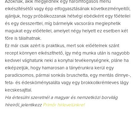
Azoknak, akik megijednek egy háromfogásos menü
elkészítésétől vagy épp elfogyasztásának következményeitől,
ajánljuk, hogy próbálkozzanak hétvégi ebédként egy főétellel
és egy desszerttel, míg bármelyik vacsorára meglephetik
magukat egy előétellel, amelyet négy helyett ez esetben két
főre is tálalhatnak.
Ez már csak azért is praktikus, mert sok előételnek szánt
recept könnyen elkészíthető, így még munka után is nagyobb
kedvvel vághatunk neki a konyhai tevékenységnek, pláne ha
elképzeljük, hogy hamarosan a tányérunkra kerül egy
paradicsomos, pármai sonkás bruschetta, egy mentás dinnye-,
feta- és édesköménysaláta vagy egy brokkolikrémleves lágy
kecskesajttal.
Ha értesülni szeretnél a magyar és nemzetközi borvilág
híreiről, jelentkezz
Primőr hírlevelünkre!