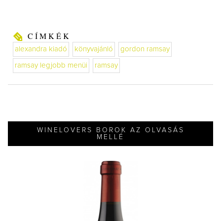
CÍMKÉK
alexandra kiadó
könyvajánló
gordon ramsay
ramsay legjobb menüi
ramsay
WINELOVERS BOROK AZ OLVASÁS
MELLÉ