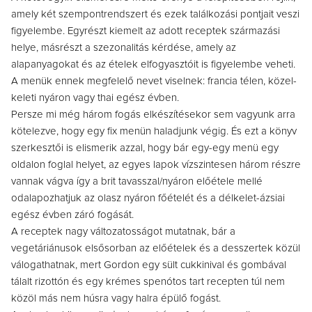
amely két szempontrendszert és ezek találkozási pontjait veszi
figyelembe. Egyrészt kiemelt az adott receptek származási
helye, másrészt a szezonalitás kérdése, amely az
alapanyagokat és az ételek elfogyasztóit is figyelembe veheti.
A menük ennek megfelelő nevet viselnek: francia télen, közel-
keleti nyáron vagy thai egész évben.
Persze mi még három fogás elkészítésekor sem vagyunk arra
kötelezve, hogy egy fix menün haladjunk végig. És ezt a könyv
szerkesztői is elismerik azzal, hogy bár egy-egy menü egy
oldalon foglal helyet, az egyes lapok vízszintesen három részre
vannak vágva így a brit tavasszal/nyáron előétele mellé
odalapozhatjuk az olasz nyáron főételét és a délkelet-ázsiai
egész évben záró fogását.
A receptek nagy változatosságot mutatnak, bár a
vegetáriánusok elsősorban az előételek és a desszertek közül
válogathatnak, mert Gordon egy sült cukkinival és gombával
tálalt rizottón és egy krémes spenótos tart recepten túl nem
közöl más nem húsra vagy halra épülő fogást.